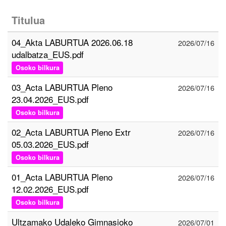
Titulua
04_Akta LABURTUA 2026.06.18
2026/07/16
udalbatza_EUS.pdf
Osoko bilkura
03_Acta LABURTUA Pleno
2026/07/16
23.04.2026_EUS.pdf
Osoko bilkura
02_Acta LABURTUA Pleno Extr
2026/07/16
05.03.2026_EUS.pdf
Osoko bilkura
01_Acta LABURTUA Pleno
2026/07/16
12.02.2026_EUS.pdf
Osoko bilkura
Ultzamako Udaleko Gimnasioko
2026/07/01