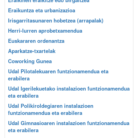
Eraikuntza eta urbanizazioa
Irisgarritasunaren hobetzea (arrapalak)
Herri-lurren aprobetxamendua
Euskararen ordenantza
Aparkatze-txartelak
Coworking Gunea
Udal Pilotalekuaren funtzionamendua eta
erabilera
Udal Igerilekuetako instalazioen funtzionamendua
eta erabilera
Udal Polikiroldegiaren instalazioen
funtzionamendua eta erabilera
Udal Gimnasioaren instalazioen funtzionamendua
eta erabilera