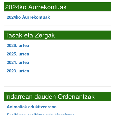
2024ko Aurrekontuak
2024ko Aurrekontuak
Tasak eta Zergak
2026. urtea
2025. urtea
2024. urtea
2023. urtea
Indarrean dauden Ordenantzak
Animaliak edukitzearena
Eraikinen eraikitze edo birgaitzea