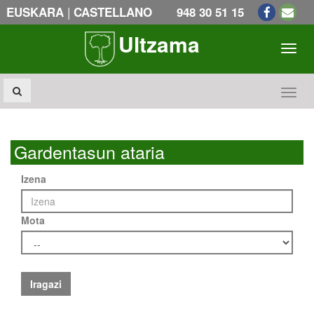
|
EUSKARA
CASTELLANO
948 30 51 15
Ultzama
Toogl
Toogl
Gardentasun ataria
Izena
Mota
Iragazi