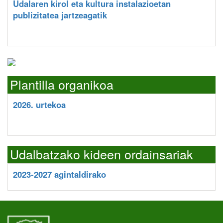
Udalaren kirol eta kultura instalazioetan
publizitatea jartzeagatik
Plantilla organikoa
2026. urtekoa
Udalbatzako kideen ordainsariak
2023-2027 agintaldirako