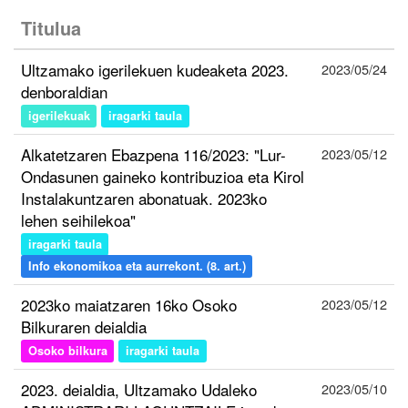
Titulua
Ultzamako igerilekuen kudeaketa 2023.
2023/05/24
denboraldian
igerilekuak
iragarki taula
Alkatetzaren Ebazpena 116/2023: "Lur-
2023/05/12
Ondasunen gaineko kontribuzioa eta Kirol
Instalakuntzaren abonatuak. 2023ko
lehen seihilekoa"
iragarki taula
Info ekonomikoa eta aurrekont. (8. art.)
2023ko maiatzaren 16ko Osoko
2023/05/12
Bilkuraren deialdia
Osoko bilkura
iragarki taula
2023. deialdia, Ultzamako Udaleko
2023/05/10