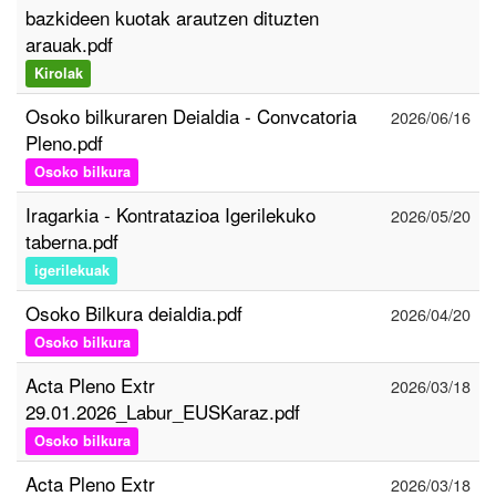
bazkideen kuotak arautzen dituzten
arauak.pdf
Kirolak
Osoko bilkuraren Deialdia - Convcatoria
2026/06/16
Pleno.pdf
Osoko bilkura
Iragarkia - Kontratazioa Igerilekuko
2026/05/20
taberna.pdf
igerilekuak
Osoko Bilkura deialdia.pdf
2026/04/20
Osoko bilkura
Acta Pleno Extr
2026/03/18
29.01.2026_Labur_EUSKaraz.pdf
Osoko bilkura
Acta Pleno Extr
2026/03/18