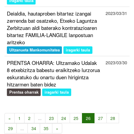
iragarki taula
Deialdia, hautaproben bitartez izangai
2023/03/31
zerrenda bat osatzeko, Etxeko Laguntza
Zerbitzuan aldi baterako kontratazioaren
bitartez FAMILIA-LANGILE lanpostuan
aritzeko
Ultzanueta Mankomunitatea
iragarki taula
PRENTSA OHARRA: Ultzamako Udalak
2023/03/30
8 etxebizitza babestu eraikitzeko lurzorua
eskuratuko du onartu duen hirigintza
hitzarmen baten bidez
Prentsa oharrak
iragarki taula
«
1
2
...
23
24
25
26
27
28
29
...
34
35
»