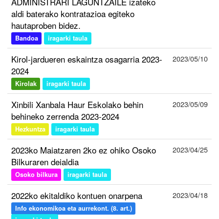
ADMINISTRARI LAGUNTZAILE izateko
aldi baterako kontratazioa egiteko
hautaproben bidez.
Bandoa
iragarki taula
Kirol-jardueren eskaintza osagarria 2023-
2023/05/10
2024
Kirolak
iragarki taula
Xinbili Xanbala Haur Eskolako behin
2023/05/09
behineko zerrenda 2023-2024
Hezkuntza
iragarki taula
2023ko Maiatzaren 2ko ez ohiko Osoko
2023/04/25
Bilkuraren deialdia
Osoko bilkura
iragarki taula
2022ko ekitaldiko kontuen onarpena
2023/04/18
Info ekonomikoa eta aurrekont. (8. art.)