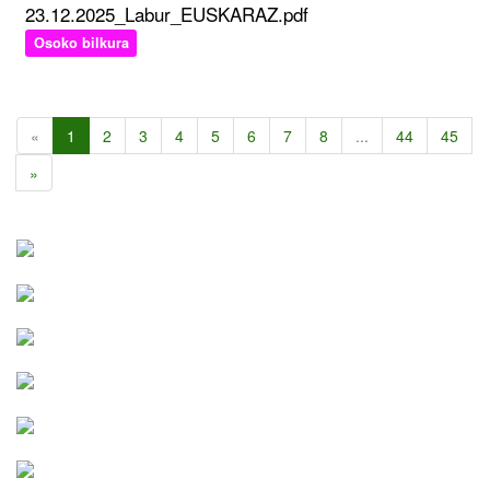
23.12.2025_Labur_EUSKARAZ.pdf
Osoko bilkura
«
1
2
3
4
5
6
7
8
...
44
45
»