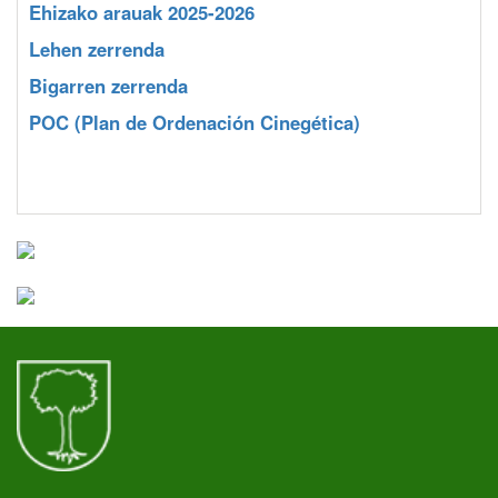
Ehizako arauak 2025-2026
Lehen zerrenda
Bigarren zerrenda
POC
(Plan de Ordenación Cinegética)