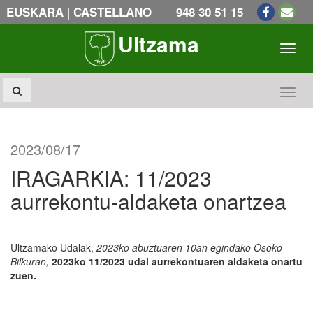
|
EUSKARA
CASTELLANO
948 30 51 15
Ultzama
Toogl
Toogl
2023/08/17
IRAGARKIA: 11/2023
aurrekontu-aldaketa onartzea
Ultzamako Udalak,
2023ko abuztuaren 10an egindako Osoko
Bilkuran,
2023ko 11/2023 udal aurrekontuaren aldaketa onartu
zuen.