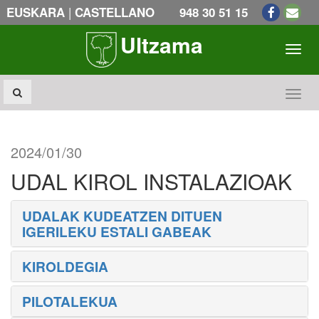
|
EUSKARA
CASTELLANO
948 30 51 15
Ultzama
Toogl
Toogl
2024/01/30
UDAL KIROL INSTALAZIOAK
UDALAK KUDEATZEN DITUEN
IGERILEKU ESTALI GABEAK
KIROLDEGIA
PILOTALEKUA