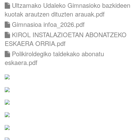
Ultzamako Udaleko Gimnasioko bazkideen
kuotak arautzen dituzten arauak.pdf
Gimnasioa infoa_2026.pdf
KIROL INSTALAZIOETAN ABONATZEKO
ESKAERA ORRIA.pdf
Polikiroldegiko taldekako abonatu
eskaera.pdf