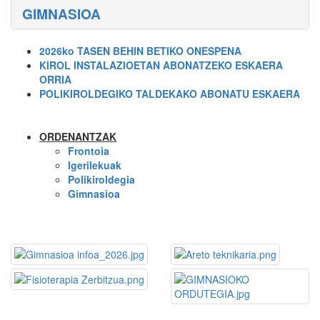
GIMNASIOA
2026ko TASEN BEHIN BETIKO ONESPENA
KIROL INSTALAZIOETAN ABONATZEKO ESKAERA
ORRIA
POLIKIROLDEGIKO TALDEKAKO ABONATU ESKAERA
ORDENANTZAK
Frontoia
Igerilekuak
Polikiroldegia
Gimnasioa