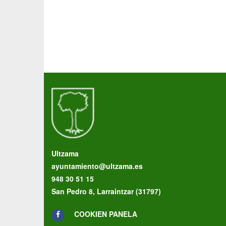
Ultzama
ayuntamiento@ultzama.es
948 30 51 15
San Pedro 8, Larraintzar (31797)
COOKIEN PANELA