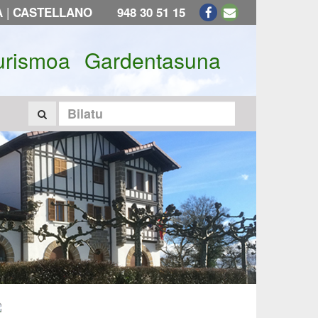
|
A
CASTELLANO
948 30 51 15
urismoa
Gardentasuna