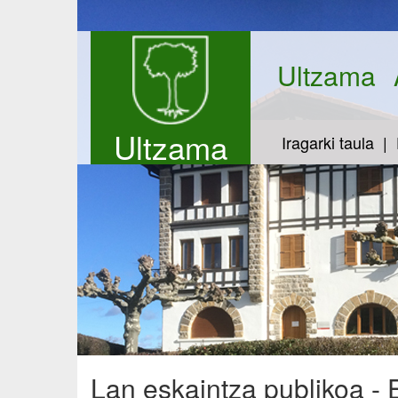
Ultzama
Ultzama
Iragarki taula
Lan eskaintza publikoa -