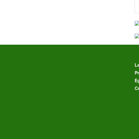
L
Pr
E
C