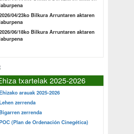
laburpena
2026/04/23ko Bilkura Arruntaren aktaren
laburpena
2026/06/18ko Bilkura Arruntaren aktaren
laburpena
Ehiza txartelak 2025-2026
Ehizako arauak 2025-2026
Lehen zerrenda
Bigarren zerrenda
POC
(Plan de Ordenación Cinegética)