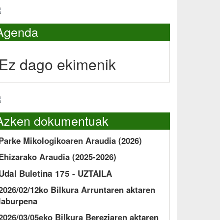
Agenda
Ez dago ekimenik
Azken dokumentuak
Parke Mikologikoaren Araudia (2026)
Ehizarako Araudia (2025-2026)
Udal Buletina 175 - UZTAILA
2026/02/12ko Bilkura Arruntaren aktaren
laburpena
2026/03/05eko Bilkura Bereziaren aktaren