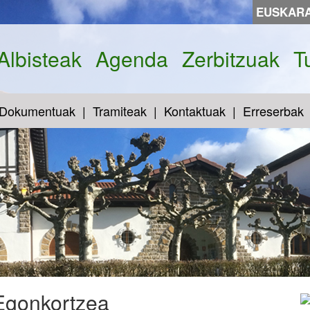
EUSKAR
Albisteak
Agenda
Zerbitzuak
T
Dokumentuak
Tramiteak
Kontaktuak
Erreserbak
 Egonkortzea