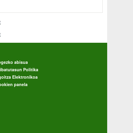
egezko abisua
ibatutasun Politika
goitza Elektronikoa
ookien panela