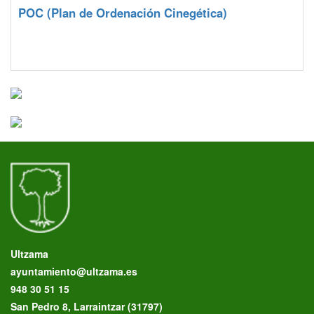
POC
(Plan de Ordenación Cinegética)
Ultzama
ayuntamiento@ultzama.es
948 30 51 15
San Pedro 8, Larraintzar (31797)