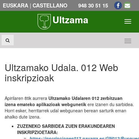
|
EUSKARA
CASTELLANO
948 30 51 15
Ultzama
Toogl
Toogl
Ultzamako Udala. 012 Web
inskripzioak
Apirilaren 8tik aurrera
Ultzamako Udalaren 012 zerbitzuan
izena emateko aplikazioak webgunetik
ere izanen du sarbidea.
Horri esker, herritarrek udal webgunean berean sarturik eman
ahalko dute izena.
ZUZENEKO SARBIDEA ZUEN ERAKUNDEAREN
INSKRIPZIOETARA:
https://inscripciones012.navarra.es/GN012/Busque