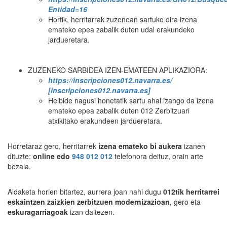
Entidad=16
Hortik, herritarrak zuzenean sartuko dira izena
emateko epea zabalik duten udal erakundeko
jardueretara.
ZUZENEKO SARBIDEA IZEN-EMATEEN APLIKAZIORA:
https://inscripciones012.navarra.es/
[inscripciones012.navarra.es]
Helbide nagusi honetatik sartu ahal izango da izena
emateko epea zabalik duten 012 Zerbitzuari
atxikitako erakundeen jardueretara.
Horretaraz gero, herritarrek
izena emateko bi aukera
izanen
dituzte:
online edo
948 012 012
telefonora deituz, orain arte
bezala.
Aldaketa horien bitartez, aurrera joan nahi dugu
012tik herritarrei
eskaintzen zaizkien zerbitzuen modernizazioan,
gero eta
eskuragarriagoak
izan daitezen.