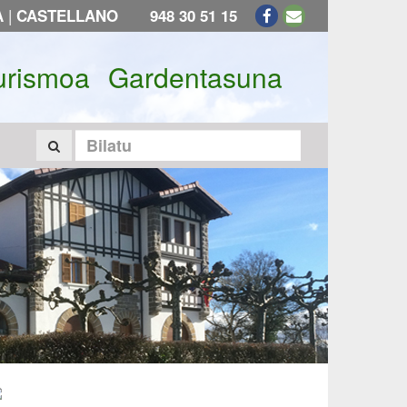
|
A
CASTELLANO
948 30 51 15
urismoa
Gardentasuna