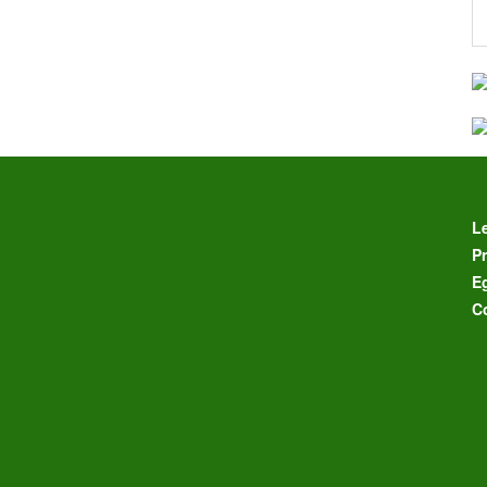
L
Pr
E
C