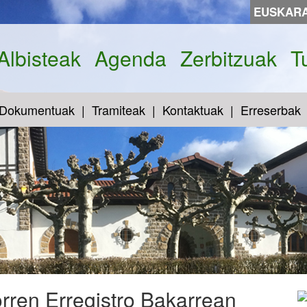
EUSKAR
Albisteak
Agenda
Zerbitzuak
T
Dokumentuak
Tramiteak
Kontaktuak
Erreserbak
rren Erregistro Bakarrean