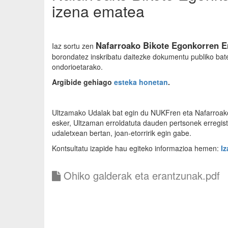
izena ematea
Nafarroako Bikote Egonkorren Er
Iaz sortu zen
borondatez inskribatu daitezke dokumentu publiko bate
ondorioetarako.
Argibide gehiago
esteka honetan
.
Ultzamako Udalak bat egin du NUKFren eta Nafarroako
esker, Ultzaman erroldatuta dauden pertsonek erregis
udaletxean bertan, joan-etorririk egin gabe.
Kontsultatu izapide hau egiteko informazioa hemen:
Iz
Ohiko galderak eta erantzunak.pdf