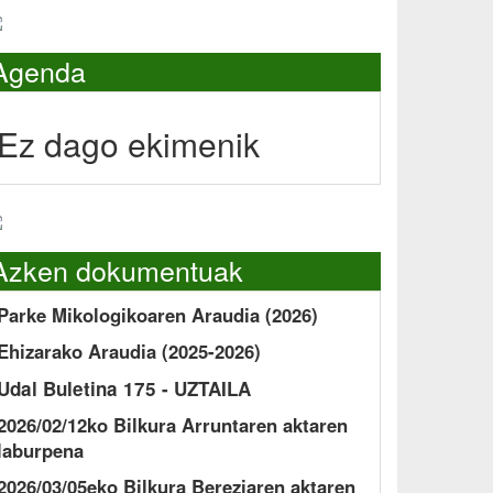
Agenda
Ez dago ekimenik
Azken dokumentuak
Parke Mikologikoaren Araudia (2026)
Ehizarako Araudia (2025-2026)
Udal Buletina 175 - UZTAILA
2026/02/12ko Bilkura Arruntaren aktaren
laburpena
2026/03/05eko Bilkura Bereziaren aktaren