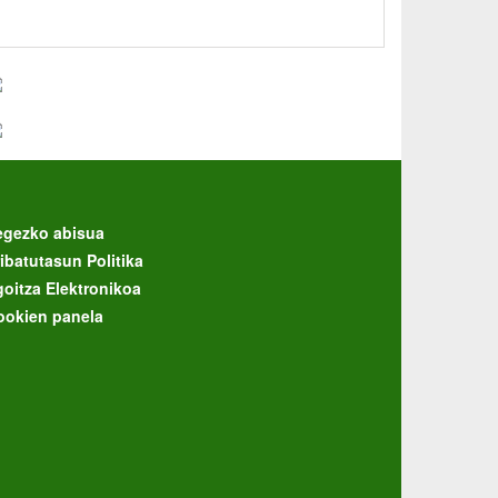
egezko abisua
ibatutasun Politika
goitza Elektronikoa
ookien panela