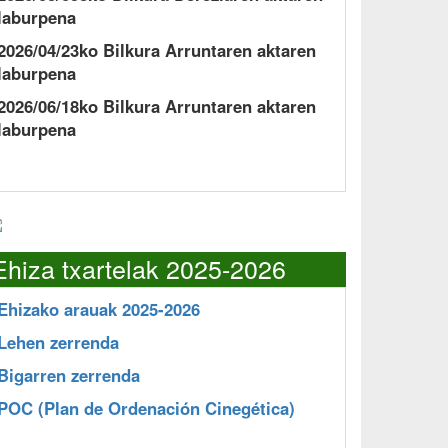
laburpena
2026/04/23ko Bilkura Arruntaren aktaren
laburpena
2026/06/18ko Bilkura Arruntaren aktaren
laburpena
Ehiza txartelak 2025-2026
Ehizako arauak 2025-2026
Lehen zerrenda
Bigarren zerrenda
POC
(Plan de Ordenación Cinegética)