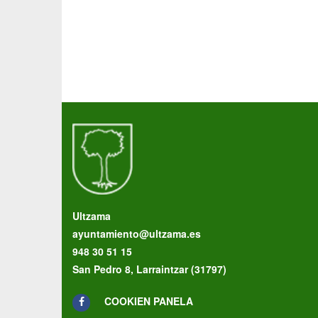
Ultzama
ayuntamiento@ultzama.es
948 30 51 15
San Pedro 8, Larraintzar (31797)
COOKIEN PANELA