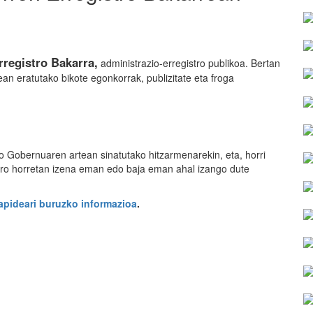
registro Bakarra,
administrazio-erregistro publikoa. Bertan
an eratutako bikote egonkorrak, publizitate eta froga
 Gobernuaren artean sinatutako hitzarmenarekin, eta, horri
tro horretan izena eman edo baja eman ahal izango dute
apideari buruzko informazioa
.