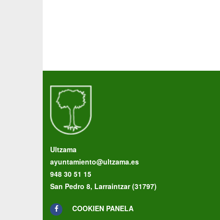
Ultzama
ayuntamiento@ultzama.es
948 30 51 15
San Pedro 8, Larraintzar (31797)
COOKIEN PANELA