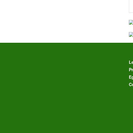
L
Pr
E
C