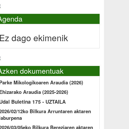
Agenda
Ez dago ekimenik
Azken dokumentuak
Parke Mikologikoaren Araudia (2026)
Ehizarako Araudia (2025-2026)
Udal Buletina 175 - UZTAILA
2026/02/12ko Bilkura Arruntaren aktaren
laburpena
2026/03/05eko Bilkura Bereziaren aktaren