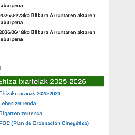
laburpena
2026/04/23ko Bilkura Arruntaren aktaren
laburpena
2026/06/18ko Bilkura Arruntaren aktaren
laburpena
Ehiza txartelak 2025-2026
Ehizako arauak 2025-2026
Lehen zerrenda
Bigarren zerrenda
POC
(Plan de Ordenación Cinegética)