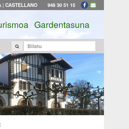
|
A
CASTELLANO
948 30 51 15
urismoa
Gardentasuna