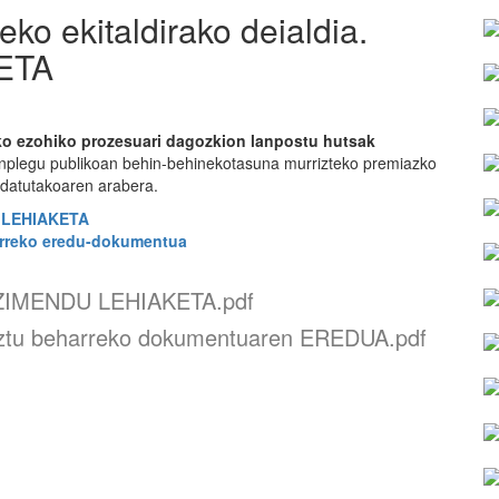
ko ekitaldirako deialdia.
ETA
ko ezohiko prozesuari dagozkion lanpostu hutsak
plegu publikoan behin-behinekotasuna murrizteko premiazko
datutakoaren arabera.
 LEHIAKETA
arreko eredu-dokumentua
EZIMENDU LEHIAKETA.pdf
eztu beharreko dokumentuaren EREDUA.pdf