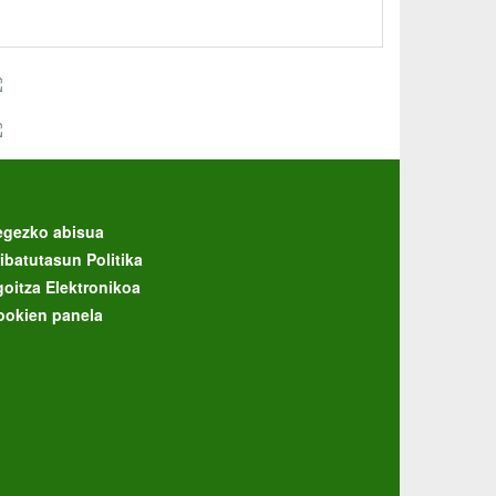
egezko abisua
ibatutasun Politika
goitza Elektronikoa
ookien panela