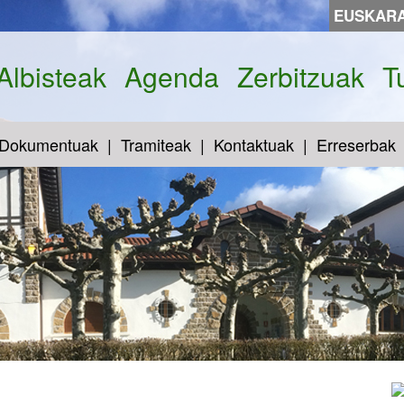
EUSKAR
Albisteak
Agenda
Zerbitzuak
T
Dokumentuak
Tramiteak
Kontaktuak
Erreserbak