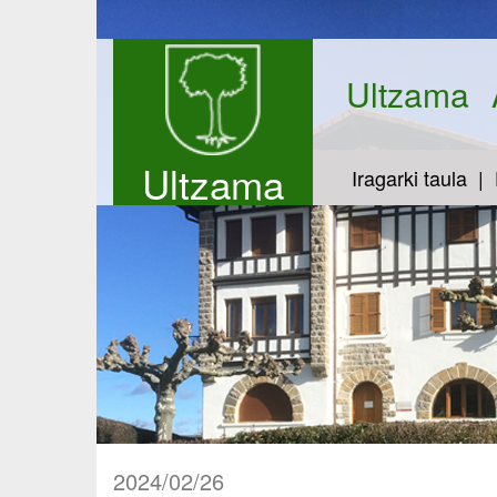
Ultzama
Ultzama
Iragarki taula
2024/02/26