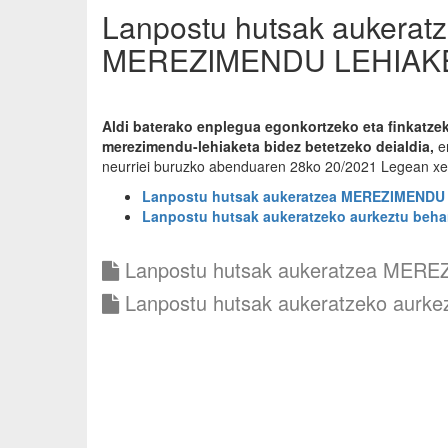
Lanpostu hutsak aukeratze
MEREZIMENDU LEHIAK
Aldi baterako enplegua egonkortzeko eta finkatze
merezimendu-lehiaketa bidez betetzeko deialdia,
en
neurriei buruzko abenduaren 28ko 20/2021 Legean xe
Lanpostu hutsak aukeratzea MEREZIMENDU
Lanpostu hutsak aukeratzeko aurkeztu beh
Lanpostu hutsak aukeratzea MER
Lanpostu hutsak aukeratzeko aurk