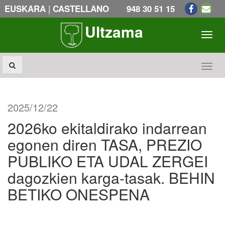
|
EUSKARA
CASTELLANO
948 30 51 15
Ultzama
Toogl
Toogl
2025/12/22
2026ko ekitaldirako indarrean
egonen diren TASA, PREZIO
PUBLIKO ETA UDAL ZERGEI
dagozkien karga-tasak. BEHIN
BETIKO ONESPENA