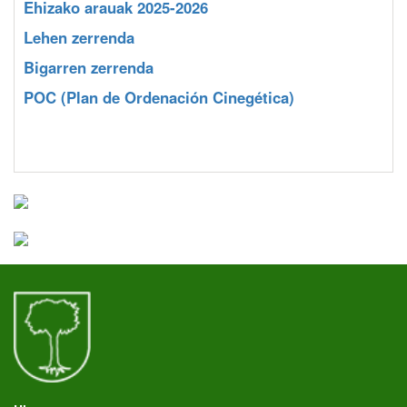
Ehizako arauak 2025-2026
Lehen zerrenda
Bigarren zerrenda
POC
(Plan de Ordenación Cinegética)