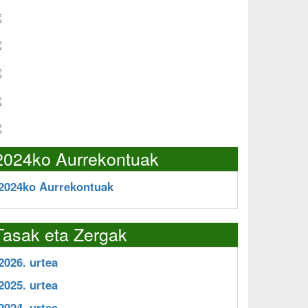
2024ko Aurrekontuak
2024ko Aurrekontuak
Tasak eta Zergak
2026. urtea
2025. urtea
2024. urtea