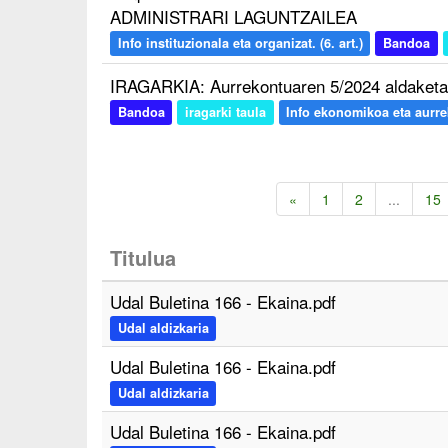
ADMINISTRARI LAGUNTZAILEA
Info instituzionala eta organizat. (6. art.)
Bandoa
IRAGARKIA: Aurrekontuaren 5/2024 aldaketa
Bandoa
iragarki taula
Info ekonomikoa eta aurreko
«
1
2
...
15
Titulua
Udal Buletina 166 - Ekaina.pdf
Udal aldizkaria
Udal Buletina 166 - Ekaina.pdf
Udal aldizkaria
Udal Buletina 166 - Ekaina.pdf