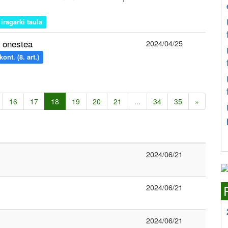
iragarki taula
 onestea
2024/04/25
nt. (8. art.)
16
17
18
19
20
21
...
34
35
»
2024/06/21
2024/06/21
2024/06/21