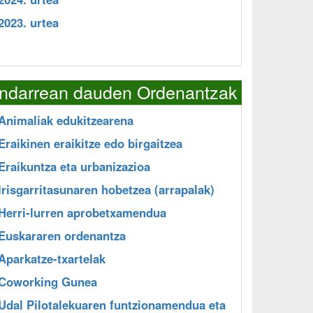
2023. urtea
Indarrean dauden Ordenantzak
Animaliak edukitzearena
Eraikinen eraikitze edo birgaitzea
Eraikuntza eta urbanizazioa
Irisgarritasunaren hobetzea (arrapalak)
Herri-lurren aprobetxamendua
Euskararen ordenantza
Aparkatze-txartelak
Coworking Gunea
Udal Pilotalekuaren funtzionamendua eta