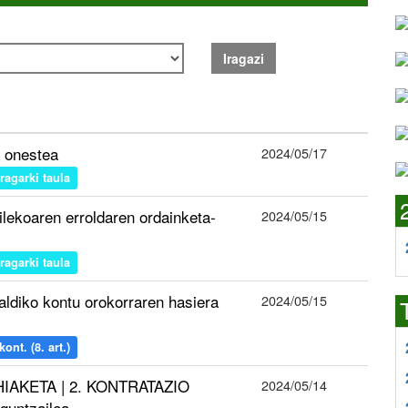
Iragazi
 onestea
2024/05/17
iragarki taula
ilekoaren erroldaren ordainketa-
2024/05/15
iragarki taula
ldiko kontu orokorraren hasiera
2024/05/15
nt. (8. art.)
HIAKETA | 2. KONTRATAZIO
2024/05/14
untzailea