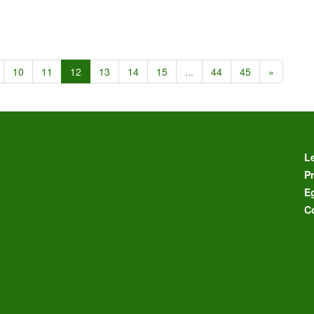
10
11
12
13
14
15
...
44
45
»
L
Pr
E
C