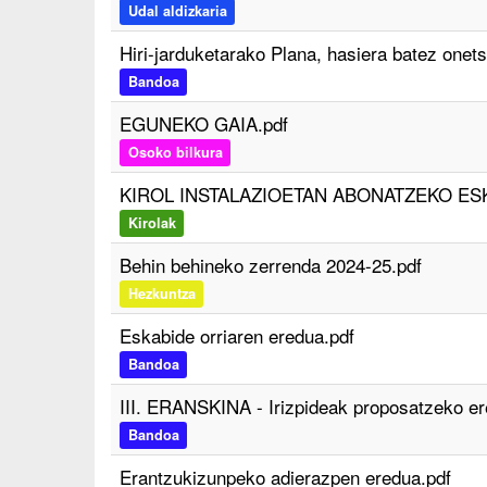
Udal aldizkaria
Hiri-jarduketarako Plana, hasiera batez onetsi
Bandoa
EGUNEKO GAIA.pdf
Osoko bilkura
KIROL INSTALAZIOETAN ABONATZEKO ES
Kirolak
Behin behineko zerrenda 2024-25.pdf
Hezkuntza
Eskabide orriaren eredua.pdf
Bandoa
III. ERANSKINA - Irizpideak proposatzeko er
Bandoa
Erantzukizunpeko adierazpen eredua.pdf