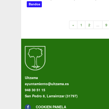
Bandoa
«
1
2
...
9
Ultzama
ayuntamiento@ultzama.es
948 30 51 15
San Pedro 8, Larraintzar (31797)
COOKIEN PANELA