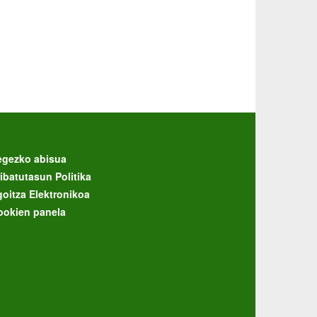
egezko abisua
ibatutasun Politika
goitza Elektronikoa
ookien panela