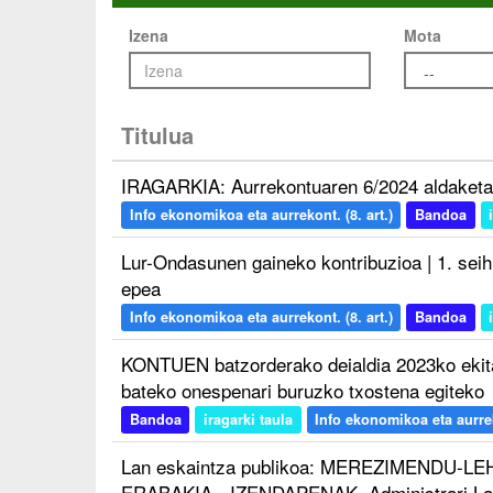
Izena
Mota
Titulua
IRAGARKIA: Aurrekontuaren 6/2024 aldaketa
Info ekonomikoa eta aurrekont. (8. art.)
Bandoa
Lur-Ondasunen gaineko kontribuzioa | 1. seih
epea
Info ekonomikoa eta aurrekont. (8. art.)
Bandoa
KONTUEN batzorderako deialdia 2023ko ekita
bateko onespenari buruzko txostena egiteko
Bandoa
iragarki taula
Info ekonomikoa eta aurreko
Lan eskaintza publikoa: MEREZIMENDU-LE
ERABAKIA - IZENDAPENAK. Administrari Lag