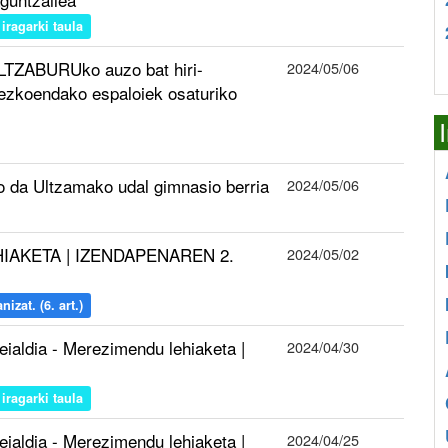
iragarki taula
ELTZABURUko auzo bat hiri-
2024/05/06
nezkoendako espaloiek osaturiko
da Ultzamako udal gimnasio berria
2024/05/06
EHIAKETA | IZENDAPENAREN 2.
2024/05/02
izat. (6. art.)
eialdia - Merezimendu lehiaketa |
2024/04/30
iragarki taula
eialdia - Merezimendu lehiaketa |
2024/04/25