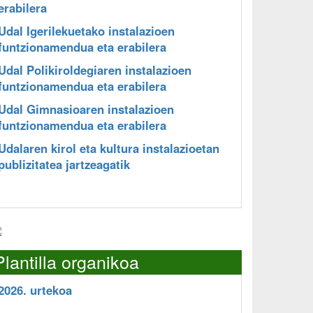
erabilera
Udal Igerilekuetako instalazioen
funtzionamendua eta erabilera
Udal Polikiroldegiaren instalazioen
funtzionamendua eta erabilera
Udal Gimnasioaren instalazioen
funtzionamendua eta erabilera
Udalaren kirol eta kultura instalazioetan
publizitatea jartzeagatik
Plantilla organikoa
2026. urtekoa