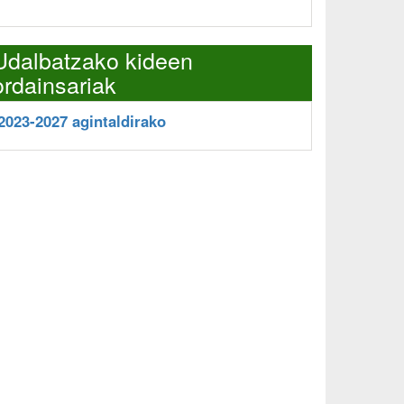
Udalbatzako kideen
ordainsariak
2023-2027 agintaldirako