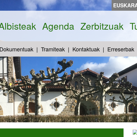
EUSKAR
Albisteak
Agenda
Zerbitzuak
T
Dokumentuak
Tramiteak
Kontaktuak
Erreserbak