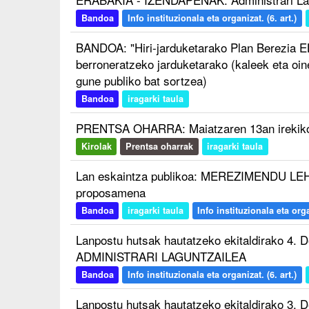
Bandoa
Info instituzionala eta organizat. (6. art.)
BANDOA: "Hiri-jarduketarako Plan Berezia 
berroneratzeko jarduketarako (kaleek eta oi
gune publiko bat sortzea)
Bandoa
iragarki taula
PRENTSA OHARRA: Maiatzaren 13an irekiko 
Kirolak
Prentsa oharrak
iragarki taula
Lan eskaintza publikoa: MEREZIMENDU L
proposamena
Bandoa
iragarki taula
Info instituzionala eta organ
Lanpostu hutsak hautatzeko ekitaldirako 4. D
ADMINISTRARI LAGUNTZAILEA
Bandoa
Info instituzionala eta organizat. (6. art.)
Lanpostu hutsak hautatzeko ekitaldirako 3. D