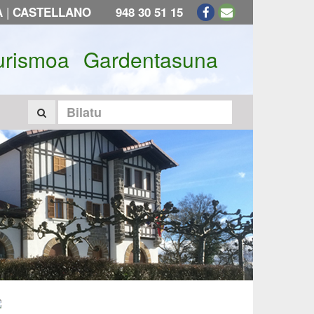
|
A
CASTELLANO
948 30 51 15
urismoa
Gardentasuna