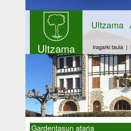
Ultzama
Ultzama
Iragarki taula
Gardentasun ataria