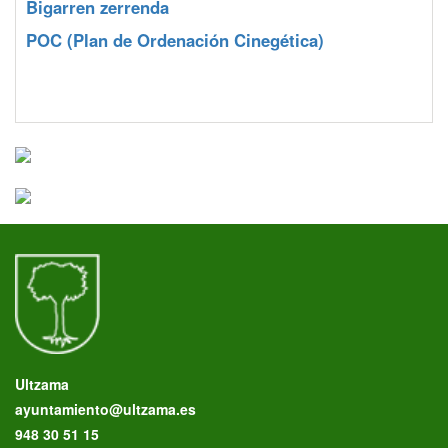
Bigarren zerrenda
POC
(Plan de Ordenación Cinegética)
Ultzama
ayuntamiento@ultzama.es
948 30 51 15