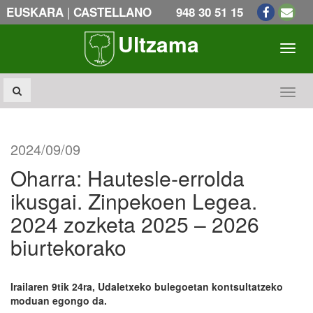
|
EUSKARA
CASTELLANO
948 30 51 15
Ultzama
Toogl
Toogl
2024/09/09
Oharra: Hautesle-errolda
ikusgai. Zinpekoen Legea.
2024 zozketa 2025 – 2026
biurtekorako
Irailaren 9tik 24ra, Udaletxeko bulegoetan kontsultatzeko
moduan egongo da.