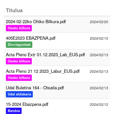
Titulua
2024-02-22ko Ohiko Bilkura.pdf
2024/02/20
Osoko bilkura
405E2023 EBAZPENA.pdf
2024/02/15
Diru-laguntzak
Acta Pleno Extr 01.12.2023_Lab_EUS.pdf
2024/02/13
Osoko bilkura
Acta Pleno 21 12 2023_Labur_EUS.pdf
2024/02/13
Osoko bilkura
Udal Buletina 164 - Otsaila.pdf
2024/02/13
Udal aldizkaria
15-2024 Ebazpena.pdf
2024/02/12
Bandoa