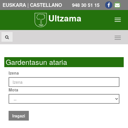
|
EUSKARA
CASTELLANO
948 30 51 15
Ultzama
Toogl
Toogl
Gardentasun ataria
Izena
Mota
Iragazi