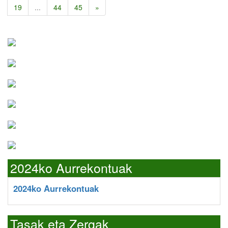
19
...
44
45
»
2024ko Aurrekontuak
2024ko Aurrekontuak
Tasak eta Zergak