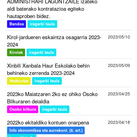
ADMINISTRARI LAGUNTZAILE izateko
aldi baterako kontratazioa egiteko
hautaproben bidez.
Bandoa
iragarki taula
Kirol-jardueren eskaintza osagarria 2023-
2023/05/10
2024
Kirolak
iragarki taula
Xinbili Xanbala Haur Eskolako behin
2023/05/09
behineko zerrenda 2023-2024
Hezkuntza
iragarki taula
2023ko Maiatzaren 2ko ez ohiko Osoko
2023/04/25
Bilkuraren deialdia
Osoko bilkura
iragarki taula
2022ko ekitaldiko kontuen onarpena
2023/04/18
Info ekonomikoa eta aurrekont. (8. art.)