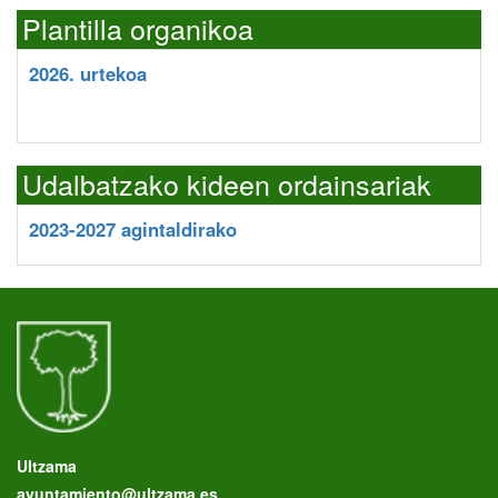
Plantilla organikoa
2026. urtekoa
Udalbatzako kideen ordainsariak
2023-2027 agintaldirako
Ultzama
ayuntamiento@ultzama.es