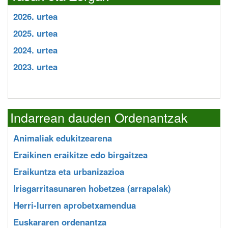
2026. urtea
2025. urtea
2024. urtea
2023. urtea
Indarrean dauden Ordenantzak
Animaliak edukitzearena
Eraikinen eraikitze edo birgaitzea
Eraikuntza eta urbanizazioa
Irisgarritasunaren hobetzea (arrapalak)
Herri-lurren aprobetxamendua
Euskararen ordenantza