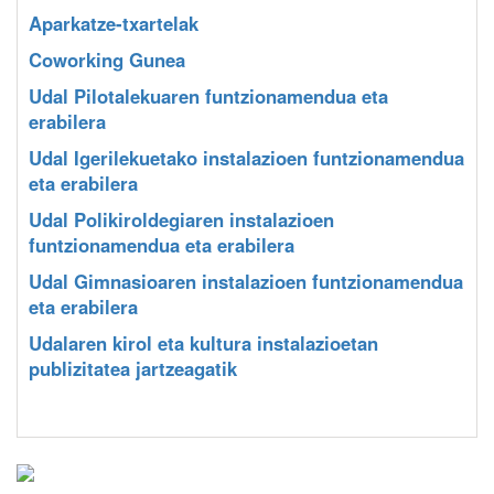
Aparkatze-txartelak
Coworking Gunea
Udal Pilotalekuaren funtzionamendua eta
erabilera
Udal Igerilekuetako instalazioen funtzionamendua
eta erabilera
Udal Polikiroldegiaren instalazioen
funtzionamendua eta erabilera
Udal Gimnasioaren instalazioen funtzionamendua
eta erabilera
Udalaren kirol eta kultura instalazioetan
publizitatea jartzeagatik