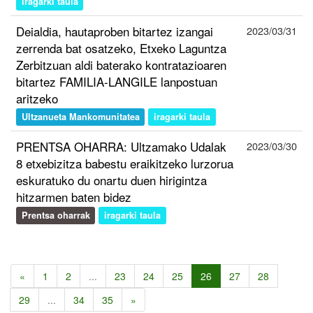
iragarki taula
Deialdia, hautaproben bitartez izangai
2023/03/31
zerrenda bat osatzeko, Etxeko Laguntza
Zerbitzuan aldi baterako kontratazioaren
bitartez FAMILIA-LANGILE lanpostuan
aritzeko
Ultzanueta Mankomunitatea
iragarki taula
PRENTSA OHARRA: Ultzamako Udalak
2023/03/30
8 etxebizitza babestu eraikitzeko lurzorua
eskuratuko du onartu duen hirigintza
hitzarmen baten bidez
Prentsa oharrak
iragarki taula
«
1
2
...
23
24
25
26
27
28
29
...
34
35
»