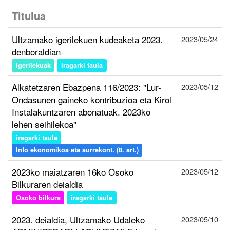
Titulua
Ultzamako igerilekuen kudeaketa 2023.
2023/05/24
denboraldian
igerilekuak
iragarki taula
Alkatetzaren Ebazpena 116/2023: "Lur-
2023/05/12
Ondasunen gaineko kontribuzioa eta Kirol
Instalakuntzaren abonatuak. 2023ko
lehen seihilekoa"
iragarki taula
Info ekonomikoa eta aurrekont. (8. art.)
2023ko maiatzaren 16ko Osoko
2023/05/12
Bilkuraren deialdia
Osoko bilkura
iragarki taula
2023. deialdia, Ultzamako Udaleko
2023/05/10