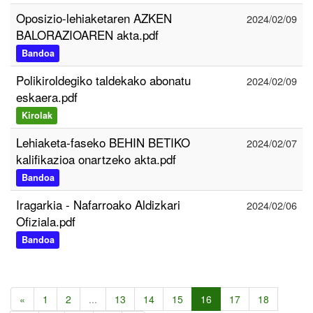
Oposizio-lehiaketaren AZKEN
2024/02/09
BALORAZIOAREN akta.pdf
Bandoa
Polikiroldegiko taldekako abonatu
2024/02/09
eskaera.pdf
Kirolak
Lehiaketa-faseko BEHIN BETIKO
2024/02/07
kalifikazioa onartzeko akta.pdf
Bandoa
Iragarkia - Nafarroako Aldizkari
2024/02/06
Ofiziala.pdf
Bandoa
«
1
2
...
13
14
15
16
17
18