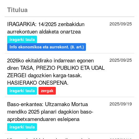
Titulua
IRAGARKIA: 14/2025 zenbakidun
2025/09/25
aurrekontuen aldaketa onartzea
iragarki taula
Info ekonomikoa eta aurrekont. (8. art.)
2026ko ekitaldirako indarrean egonen
2025/09/25
diren TASA, PREZIO PUBLIKO ETA UDAL
ZERGEI dagozkien karga-tasak.
HASIERAKO ONESPENA.
iragarki taula
zergak
Baso-enkantea: Ultzamako Mortua
2025/09/19
mendiko 2025 planari dagokion baso-
aprobetxamenduaren esleipena
iragarki taula