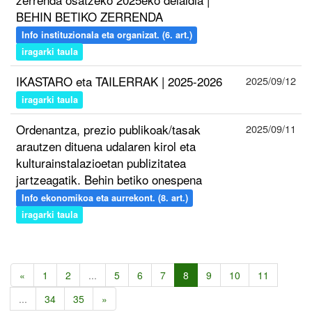
BEHIN BETIKO ZERRENDA
Info instituzionala eta organizat. (6. art.)
iragarki taula
IKASTARO eta TAILERRAK | 2025-2026
2025/09/12
iragarki taula
Ordenantza, prezio publikoak/tasak
2025/09/11
arautzen dituena udalaren kirol eta
kulturainstalazioetan publizitatea
jartzeagatik. Behin betiko onespena
Info ekonomikoa eta aurrekont. (8. art.)
iragarki taula
«
1
2
...
5
6
7
8
9
10
11
...
34
35
»