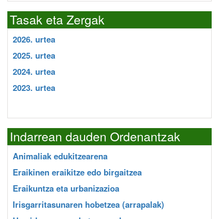
Tasak eta Zergak
2026. urtea
2025. urtea
2024. urtea
2023. urtea
Indarrean dauden Ordenantzak
Animaliak edukitzearena
Eraikinen eraikitze edo birgaitzea
Eraikuntza eta urbanizazioa
Irisgarritasunaren hobetzea (arrapalak)