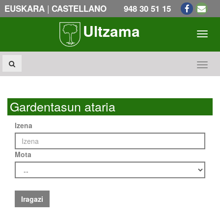
|
EUSKARA
CASTELLANO
948 30 51 15
Ultzama
Toogl
Toogl
Gardentasun ataria
Izena
Mota
Iragazi