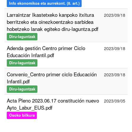
Info ekonomikoa eta aurrekont. (8. art.)
Larraintzar Ikastetxeko kanpoko itxitura
2023/09/18
berritzeko eta oinezkoentzako sarbidea
hobetzeko lanak egiteko diru-laguntza.pdf
Diru-laguntzak
Adenda gestión Centro primer Ciclo
2023/09/18
Educación Infantil.pdf
Diru-laguntzak
Convenio_Centro primer ciclo Educación
2023/09/18
Infantil.pdf
Diru-laguntzak
Acta Pleno 2023.06.17 constitución nuevo
2023/09/05
Ayto_Labur_EUS.pdf
Osoko bilkura