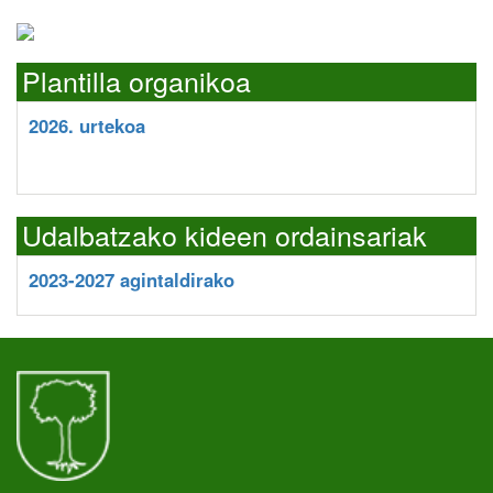
Plantilla organikoa
2026. urtekoa
Udalbatzako kideen ordainsariak
2023-2027 agintaldirako