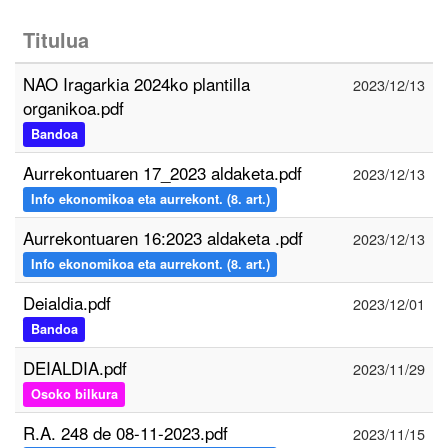
Titulua
NAO Iragarkia 2024ko plantilla
2023/12/13
organikoa.pdf
Bandoa
Aurrekontuaren 17_2023 aldaketa.pdf
2023/12/13
Info ekonomikoa eta aurrekont. (8. art.)
Aurrekontuaren 16:2023 aldaketa .pdf
2023/12/13
Info ekonomikoa eta aurrekont. (8. art.)
Deialdia.pdf
2023/12/01
Bandoa
DEIALDIA.pdf
2023/11/29
Osoko bilkura
R.A. 248 de 08-11-2023.pdf
2023/11/15