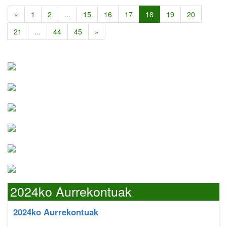
«
1
2
...
15
16
17
18
19
20
21
...
44
45
»
2024ko Aurrekontuak
2024ko Aurrekontuak