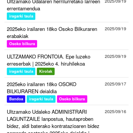
Ultzamako Udalaren herrilurretako larreen
2025/09/19
errentamendua
iragarki taula
2025eko irailaren 18ko Osoko Bilkuraren
2025/09/19
erabakiak
Osoko bilkura
ULTZAMAKO FRONTOIA. Epe luzeko
2025/09/19
erreserbak | 2025eko 4. hiruhilekoa
iragarki taula
Kirolak
2025eko irailaren 18ko OSOKO
2025/09/17
BILKURAREN deialdia
Bandoa
iragarki taula
Osoko bilkura
Ultzamako Udaleko ADMINISTRARI
2025/09/16
LAGUNTZAILE lanpostua, hautaproben
bidez, aldi baterako kontratazioaren bidez
zerrenda osatzeko 2025eko deialdia |