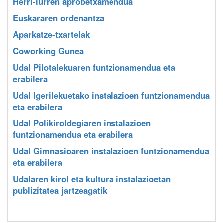
Herri-lurren aprobetxamendua
Euskararen ordenantza
Aparkatze-txartelak
Coworking Gunea
Udal Pilotalekuaren funtzionamendua eta
erabilera
Udal Igerilekuetako instalazioen funtzionamendua
eta erabilera
Udal Polikiroldegiaren instalazioen
funtzionamendua eta erabilera
Udal Gimnasioaren instalazioen funtzionamendua
eta erabilera
Udalaren kirol eta kultura instalazioetan
publizitatea jartzeagatik