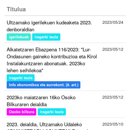
Titulua
Ultzamako igerilekuen kudeaketa 2023.
2023/05/24
denboraldian
igerilekuak
iragarki taula
Alkatetzaren Ebazpena 116/2023: "Lur-
2023/05/12
Ondasunen gaineko kontribuzioa eta Kirol
Instalakuntzaren abonatuak. 2023ko
lehen seihilekoa"
iragarki taula
Info ekonomikoa eta aurrekont. (8. art.)
2023ko maiatzaren 16ko Osoko
2023/05/12
Bilkuraren deialdia
Osoko bilkura
iragarki taula
2023. deialdia, Ultzamako Udaleko
2023/05/10