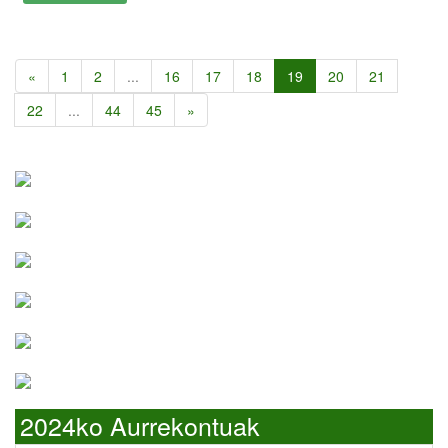
«
1
2
...
16
17
18
19
20
21
22
...
44
45
»
2024ko Aurrekontuak