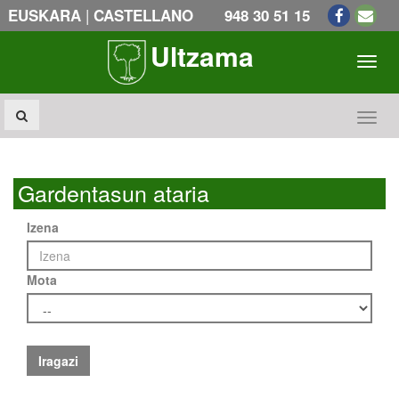
|
EUSKARA
CASTELLANO
948 30 51 15
Ultzama
Toogl
Toogl
Gardentasun ataria
Izena
Mota
Iragazi