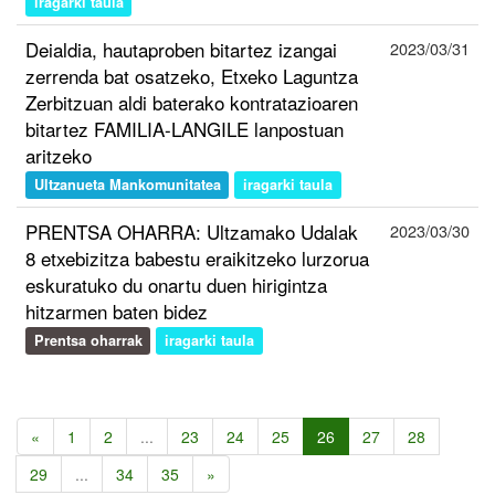
iragarki taula
Deialdia, hautaproben bitartez izangai
2023/03/31
zerrenda bat osatzeko, Etxeko Laguntza
Zerbitzuan aldi baterako kontratazioaren
bitartez FAMILIA-LANGILE lanpostuan
aritzeko
Ultzanueta Mankomunitatea
iragarki taula
PRENTSA OHARRA: Ultzamako Udalak
2023/03/30
8 etxebizitza babestu eraikitzeko lurzorua
eskuratuko du onartu duen hirigintza
hitzarmen baten bidez
Prentsa oharrak
iragarki taula
«
1
2
...
23
24
25
26
27
28
29
...
34
35
»