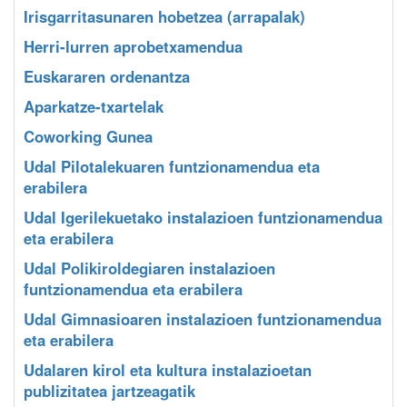
Irisgarritasunaren hobetzea (arrapalak)
Herri-lurren aprobetxamendua
Euskararen ordenantza
Aparkatze-txartelak
Coworking Gunea
Udal Pilotalekuaren funtzionamendua eta
erabilera
Udal Igerilekuetako instalazioen funtzionamendua
eta erabilera
Udal Polikiroldegiaren instalazioen
funtzionamendua eta erabilera
Udal Gimnasioaren instalazioen funtzionamendua
eta erabilera
Udalaren kirol eta kultura instalazioetan
publizitatea jartzeagatik