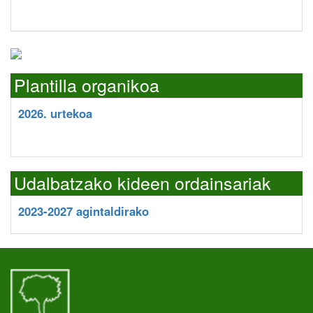
Plantilla organikoa
2026. urtekoa
Udalbatzako kideen ordainsariak
2023-2027 agintaldirako