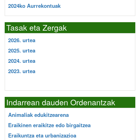
2024ko Aurrekontuak
Tasak eta Zergak
2026. urtea
2025. urtea
2024. urtea
2023. urtea
Indarrean dauden Ordenantzak
Animaliak edukitzearena
Eraikinen eraikitze edo birgaitzea
Eraikuntza eta urbanizazioa