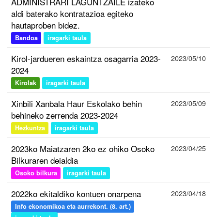
ADMINISTRARI LAGUNTZAILE izateko
aldi baterako kontratazioa egiteko
hautaproben bidez.
Bandoa
iragarki taula
Kirol-jardueren eskaintza osagarria 2023-
2023/05/10
2024
Kirolak
iragarki taula
Xinbili Xanbala Haur Eskolako behin
2023/05/09
behineko zerrenda 2023-2024
Hezkuntza
iragarki taula
2023ko Maiatzaren 2ko ez ohiko Osoko
2023/04/25
Bilkuraren deialdia
Osoko bilkura
iragarki taula
2022ko ekitaldiko kontuen onarpena
2023/04/18
Info ekonomikoa eta aurrekont. (8. art.)