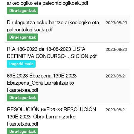
arkeologiko eta paleontologikoak.pdf
Diru-laguntzak
Dirulaguntza esku-hartze arkeologiko eta
2023/08/23
paleontologikoak.pdf
Diru-laguntzak
R.A.186-2023 de 18-08-2023 LISTA
2023/08/22
DEFINITIVA CONCURSO-...SICION.pdf
iragarki taula
69E:2023 Ebazpena:130E:2023
2023/08/21
Ebazpena_Obra Larraintzarko
Ikastetxea.pdf
Diru-laguntzak
RESOLUCIÓN 69E:2023:RESOLUCIÓN
2023/08/21
130E:2023_Obra Larraintzarko
Ikastetxea.pdf
Diru-laguntzak