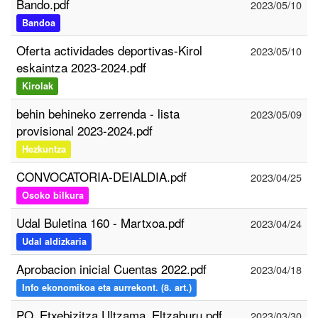
Bando.pdf
2023/05/10
Bandoa
Oferta actividades deportivas-Kirol
2023/05/10
eskaintza 2023-2024.pdf
Kirolak
behin behineko zerrenda - lista
2023/05/09
provisional 2023-2024.pdf
Hezkuntza
CONVOCATORIA-DEIALDIA.pdf
2023/04/25
Osoko bilkura
Udal Buletina 160 - Martxoa.pdf
2023/04/24
Udal aldizkaria
Aprobacion inicial Cuentas 2022.pdf
2023/04/18
Info ekonomikoa eta aurrekont. (8. art.)
PO_Etxebizitza Ultzama_Eltzaburu.pdf
2023/03/30