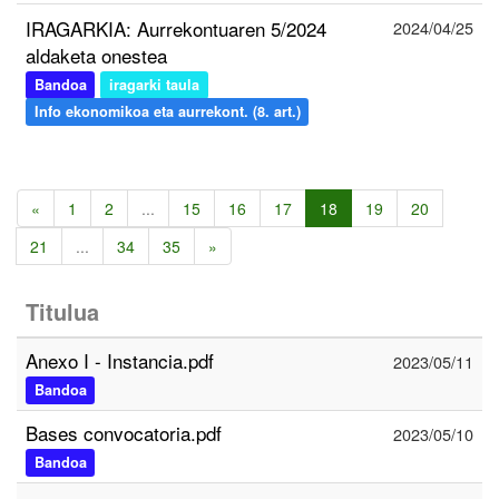
IRAGARKIA: Aurrekontuaren 5/2024
2024/04/25
aldaketa onestea
Bandoa
iragarki taula
Info ekonomikoa eta aurrekont. (8. art.)
«
1
2
...
15
16
17
18
19
20
21
...
34
35
»
Titulua
Anexo I - Instancia.pdf
2023/05/11
Bandoa
Bases convocatoria.pdf
2023/05/10
Bandoa