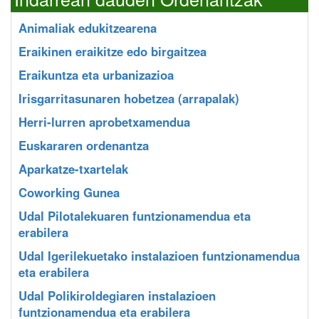
Animaliak edukitzearena
Eraikinen eraikitze edo birgaitzea
Eraikuntza eta urbanizazioa
Irisgarritasunaren hobetzea (arrapalak)
Herri-lurren aprobetxamendua
Euskararen ordenantza
Aparkatze-txartelak
Coworking Gunea
Udal Pilotalekuaren funtzionamendua eta
erabilera
Udal Igerilekuetako instalazioen funtzionamendua
eta erabilera
Udal Polikiroldegiaren instalazioen
funtzionamendua eta erabilera