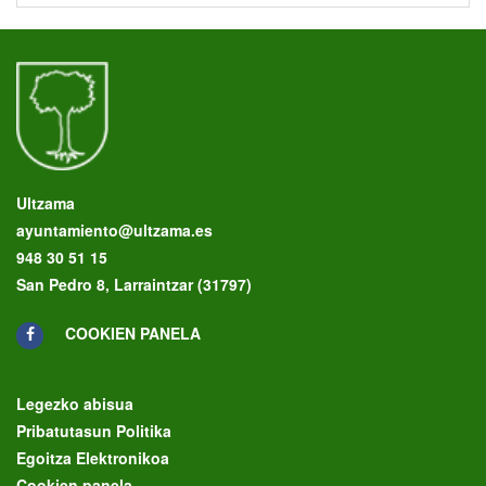
Ultzama
ayuntamiento@ultzama.es
948 30 51 15
San Pedro 8, Larraintzar (31797)
COOKIEN PANELA
Legezko abisua
Pribatutasun Politika
Egoitza Elektronikoa
Cookien panela