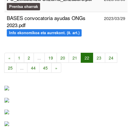
Prentsa oharrak
BASES convocatoria ayudas ONGs
2023/03/29
2023.pdf
Info ekonomikoa eta aurrekont. (8. art.)
«
1
2
...
19
20
21
22
23
24
25
...
44
45
»