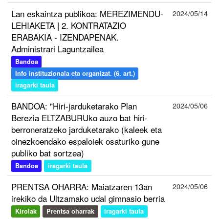
Lan eskaintza publikoa: MEREZIMENDU-
2024/05/14
LEHIAKETA | 2. KONTRATAZIO
ERABAKIA - IZENDAPENAK.
Administrari Laguntzailea
Bandoa
Info instituzionala eta organizat. (6. art.)
iragarki taula
BANDOA: "Hiri-jarduketarako Plan
2024/05/06
Berezia ELTZABURUko auzo bat hiri-
berroneratzeko jarduketarako (kaleek eta
oinezkoendako espaloiek osaturiko gune
publiko bat sortzea)
Bandoa
iragarki taula
PRENTSA OHARRA: Maiatzaren 13an
2024/05/06
irekiko da Ultzamako udal gimnasio berria
Kirolak
Prentsa oharrak
iragarki taula