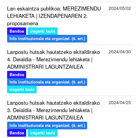
Lan eskaintza publikoa: MEREZIMENDU
2024/05/02
LEHIAKETA | IZENDAPENAREN 2.
proposamena
Bandoa
iragarki taula
Info instituzionala eta organizat. (6. art.)
Lanpostu hutsak hautatzeko ekitaldirako
2024/04/30
4. Deialdia - Merezimendu lehiaketa |
ADMINISTRARI LAGUNTZAILEA
Bandoa
Info instituzionala eta organizat. (6. art.)
iragarki taula
Lanpostu hutsak hautatzeko ekitaldirako
2024/04/25
3. Deialdia - Merezimendu lehiaketa |
ADMINISTRARI LAGUNTZAILEA
Info instituzionala eta organizat. (6. art.)
Bandoa
iragarki taula