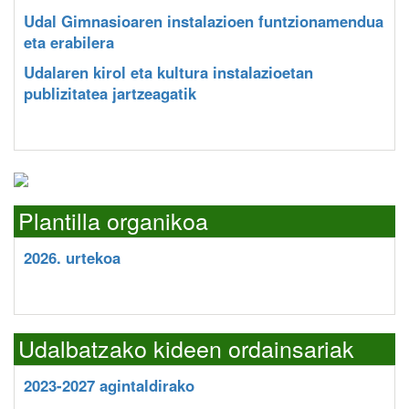
Udal Gimnasioaren instalazioen funtzionamendua
eta erabilera
Udalaren kirol eta kultura instalazioetan
publizitatea jartzeagatik
Plantilla organikoa
2026. urtekoa
Udalbatzako kideen ordainsariak
2023-2027 agintaldirako