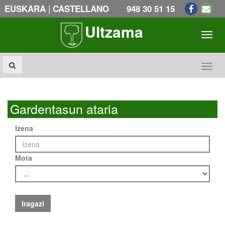
|
EUSKARA
CASTELLANO
948 30 51 15
Ultzama
Toogl
Toogl
Gardentasun ataria
Izena
Mota
Iragazi