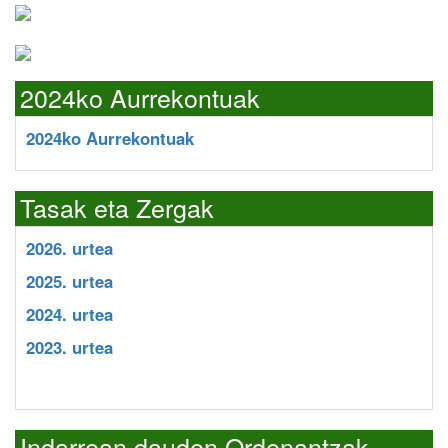
2024ko Aurrekontuak
2024ko Aurrekontuak
Tasak eta Zergak
2026. urtea
2025. urtea
2024. urtea
2023. urtea
Indarrean dauden Ordenantzak