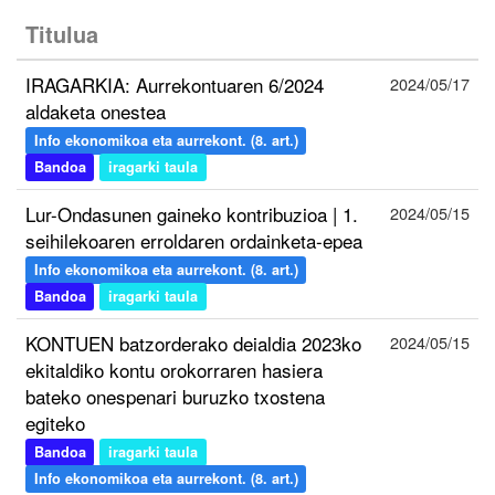
Titulua
IRAGARKIA: Aurrekontuaren 6/2024
2024/05/17
aldaketa onestea
Info ekonomikoa eta aurrekont. (8. art.)
Bandoa
iragarki taula
Lur-Ondasunen gaineko kontribuzioa | 1.
2024/05/15
seihilekoaren erroldaren ordainketa-epea
Info ekonomikoa eta aurrekont. (8. art.)
Bandoa
iragarki taula
KONTUEN batzorderako deialdia 2023ko
2024/05/15
ekitaldiko kontu orokorraren hasiera
bateko onespenari buruzko txostena
egiteko
Bandoa
iragarki taula
Info ekonomikoa eta aurrekont. (8. art.)