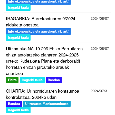
Info ekonomikoa eta aurrekont. (8. art.)
iragarki taula
IRAGARKIA: Aurrekontuaren 9/2024
2024/08/07
aldaketa onestea
Info ekonomikoa eta aurrekont. (8. art.)
iragarki taula
Ultzamako NA-10.206 Ehiza Barrutiaren
2024/08/07
ehiza antolatzeko planaren 2024-2025
urteko Kudeaketa Plana eta denboraldi
horretan ehizan jarduteko arauak
onartzea
Ehiza
iragarki taula
Bandoa
OHARRA: Ur horniduraren kontsumoa
2024/07/31
kontrolatzea, 2024ko udan
Bandoa
Ultzanueta Mankomunitatea
iragarki taula