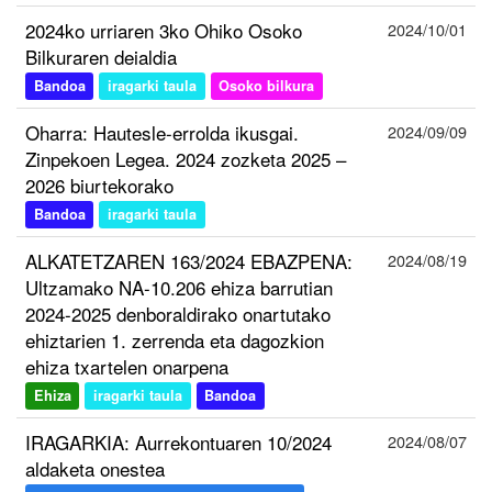
2024ko urriaren 3ko Ohiko Osoko
2024/10/01
Bilkuraren deialdia
Bandoa
iragarki taula
Osoko bilkura
Oharra: Hautesle-errolda ikusgai.
2024/09/09
Zinpekoen Legea. 2024 zozketa 2025 –
2026 biurtekorako
Bandoa
iragarki taula
ALKATETZAREN 163/2024 EBAZPENA:
2024/08/19
Ultzamako NA-10.206 ehiza barrutian
2024-2025 denboraldirako onartutako
ehiztarien 1. zerrenda eta dagozkion
ehiza txartelen onarpena
Ehiza
iragarki taula
Bandoa
IRAGARKIA: Aurrekontuaren 10/2024
2024/08/07
aldaketa onestea