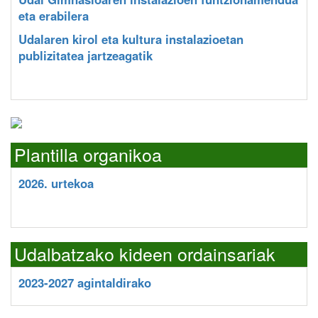
eta erabilera
Udalaren kirol eta kultura instalazioetan
publizitatea jartzeagatik
Plantilla organikoa
2026. urtekoa
Udalbatzako kideen ordainsariak
2023-2027 agintaldirako