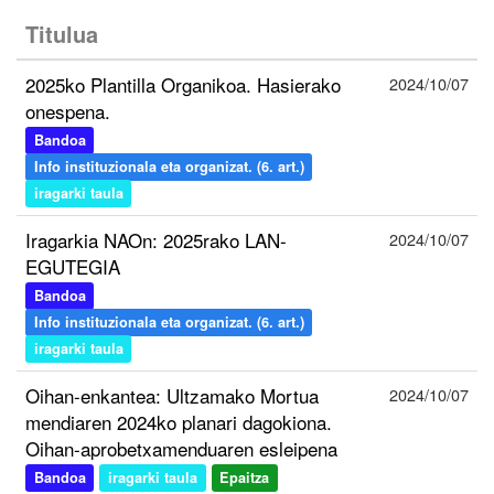
Titulua
2025ko Plantilla Organikoa. Hasierako
2024/10/07
onespena.
Bandoa
Info instituzionala eta organizat. (6. art.)
iragarki taula
Iragarkia NAOn: 2025rako LAN-
2024/10/07
EGUTEGIA
Bandoa
Info instituzionala eta organizat. (6. art.)
iragarki taula
Oihan-enkantea: Ultzamako Mortua
2024/10/07
mendiaren 2024ko planari dagokiona.
Oihan-aprobetxamenduaren esleipena
Bandoa
iragarki taula
Epaitza