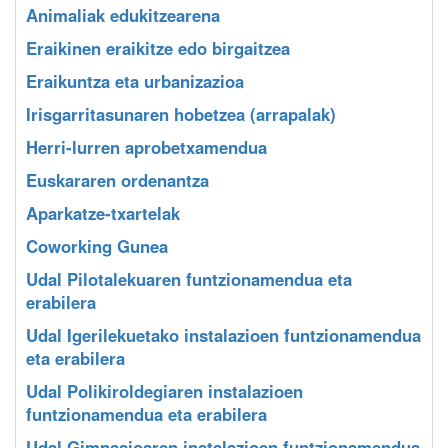
Animaliak edukitzearena
Eraikinen eraikitze edo birgaitzea
Eraikuntza eta urbanizazioa
Irisgarritasunaren hobetzea (arrapalak)
Herri-lurren aprobetxamendua
Euskararen ordenantza
Aparkatze-txartelak
Coworking Gunea
Udal Pilotalekuaren funtzionamendua eta
erabilera
Udal Igerilekuetako instalazioen funtzionamendua
eta erabilera
Udal Polikiroldegiaren instalazioen
funtzionamendua eta erabilera
Udal Gimnasioaren instalazioen funtzionamendua