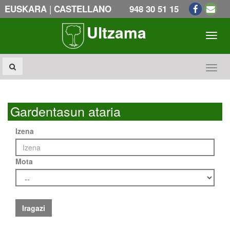
|
EUSKARA
CASTELLANO
948 30 51 15
Ultzama
Toogl
Toogl
Gardentasun ataria
Izena
Mota
Iragazi