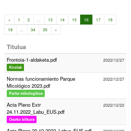
«
1
2
...
13
14
15
16
17
18
19
...
34
35
»
Titulua
Frontoia-1-aldaketa.pdf
2022/12/27
Kirolak
Normas funcionamiento Parque
2022/12/27
Micológico 2023.pdf
Parke mikologikoa
Acta Pleno Extr
2022/12/22
24.11.2022_Labu_EUS.pdf
Osoko bilkura
Acta Pleno 20.10.2022_Labur_EUS.pdf
2022/12/22