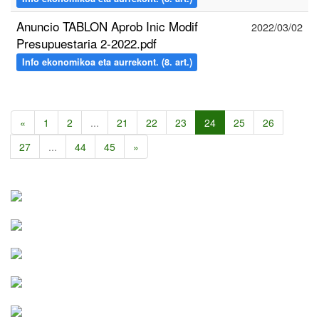
Anuncio TABLON Aprob Inic Modif
2022/03/02
Presupuestaria 2-2022.pdf
Info ekonomikoa eta aurrekont. (8. art.)
«
1
2
...
21
22
23
24
25
26
27
...
44
45
»