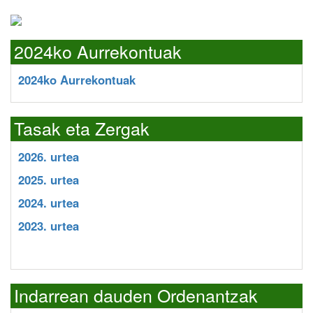
2024ko Aurrekontuak
2024ko Aurrekontuak
Tasak eta Zergak
2026. urtea
2025. urtea
2024. urtea
2023. urtea
Indarrean dauden Ordenantzak