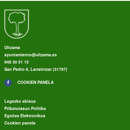
Ultzama
ayuntamiento@ultzama.es
948 30 51 15
San Pedro 8, Larraintzar (31797)
COOKIEN PANELA
Legezko abisua
Pribatutasun Politika
Egoitza Elektronikoa
Cookien panela