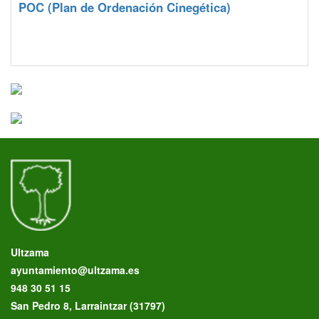
POC
(Plan de Ordenación Cinegética)
Ultzama
ayuntamiento@ultzama.es
948 30 51 15
San Pedro 8, Larraintzar (31797)