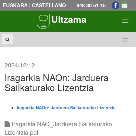
|
EUSKARA
CASTELLANO
948 30 51 15
Ultzama
Toogl
Toogl
2024/12/12
Iragarkia NAOn: Jarduera
Sailkaturako Lizentzia
Iragarkia NAOn: Jarduera Sailkaturako Lizentzia
Iragarkia NAO_Jarduera Sailkaturako
Lizentzia.pdf