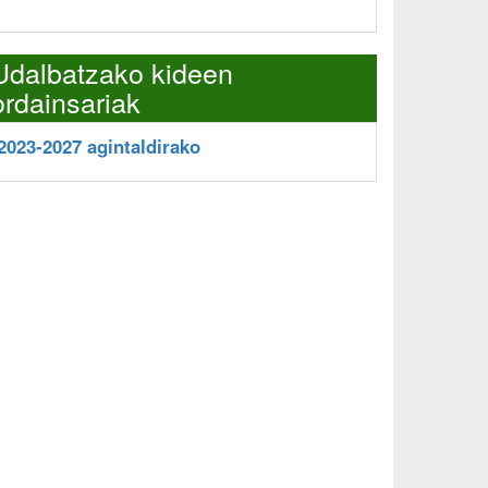
Udalbatzako kideen
ordainsariak
2023-2027 agintaldirako