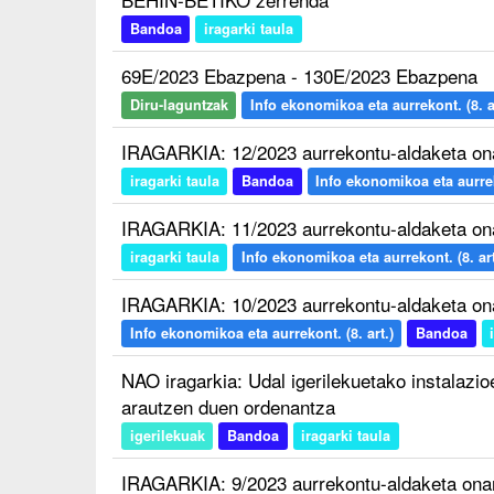
Bandoa
iragarki taula
69E/2023 Ebazpena - 130E/2023 Ebazpena
Diru-laguntzak
Info ekonomikoa eta aurrekont. (8. ar
IRAGARKIA: 12/2023 aurrekontu-aldaketa on
iragarki taula
Bandoa
Info ekonomikoa eta aurreko
IRAGARKIA: 11/2023 aurrekontu-aldaketa on
iragarki taula
Info ekonomikoa eta aurrekont. (8. art
IRAGARKIA: 10/2023 aurrekontu-aldaketa on
Info ekonomikoa eta aurrekont. (8. art.)
Bandoa
NAO iragarkia: Udal igerilekuetako instalazi
arautzen duen ordenantza
igerilekuak
Bandoa
iragarki taula
IRAGARKIA: 9/2023 aurrekontu-aldaketa ona