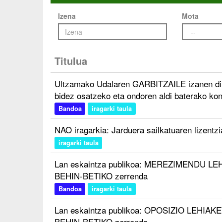
Izena
Mota
Titulua
Ultzamako Udalaren GARBITZAILE izanen dir
bidez osatzeko eta ondoren aldi baterako kon
Bandoa
iragarki taula
NAO iragarkia: Jarduera sailkatuaren lizentzi
iragarki taula
Lan eskaintza publikoa: MEREZIMENDU LEHI
BEHIN-BETIKO zerrenda
Bandoa
iragarki taula
Lan eskaintza publikoa: OPOSIZIO LEHIAKET
BEHIN-BETIKO zerrenda