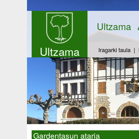
Ultzama
Ultzama
Iragarki taula
Gardentasun ataria