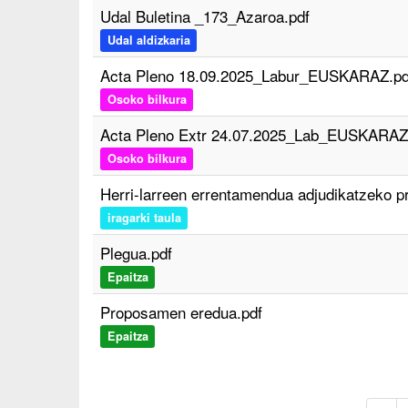
Udal Buletina _173_Azaroa.pdf
Udal aldizkaria
Acta Pleno 18.09.2025_Labur_EUSKARAZ.pd
Osoko bilkura
Acta Pleno Extr 24.07.2025_Lab_EUSKARAZ
Osoko bilkura
Herri-larreen errentamendua adjudikatzeko p
iragarki taula
Plegua.pdf
Epaitza
Proposamen eredua.pdf
Epaitza