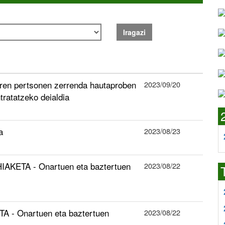
Iragazi
en pertsonen zerrenda hautaproben
2023/09/20
tratatzeko deialdia
a
2023/08/23
AKETA - Onartuen eta baztertuen
2023/08/22
A - Onartuen eta baztertuen
2023/08/22