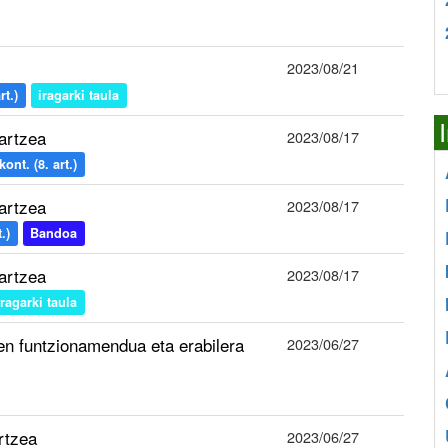
2023/08/21
t.)
iragarki taula
artzea
2023/08/17
nt. (8. art.)
artzea
2023/08/17
.)
Bandoa
artzea
2023/08/17
iragarki taula
oen funtzionamendua eta erabilera
2023/06/27
rtzea
2023/06/27