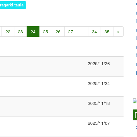
iragarki taula
22
23
24
25
26
27
...
34
35
»
2025/11/26
2025/11/24
2025/11/18
2025/11/07