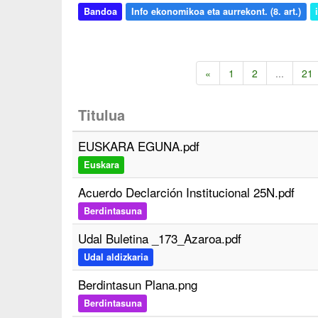
Bandoa
Info ekonomikoa eta aurrekont. (8. art.)
«
1
2
...
21
Titulua
EUSKARA EGUNA.pdf
Euskara
Acuerdo Declarción Institucional 25N.pdf
Berdintasuna
Udal Buletina _173_Azaroa.pdf
Udal aldizkaria
Berdintasun Plana.png
Berdintasuna