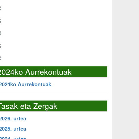
2024ko Aurrekontuak
2024ko Aurrekontuak
Tasak eta Zergak
2026. urtea
2025. urtea
2024. urtea