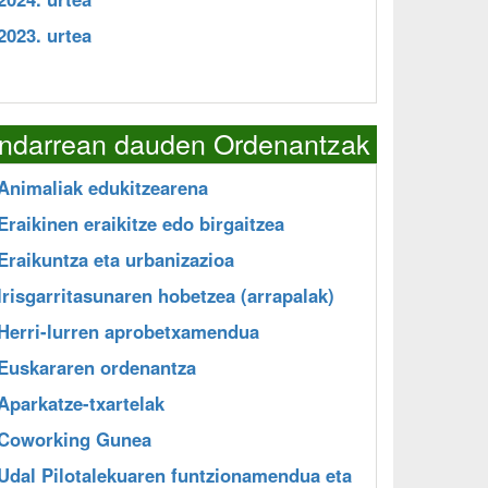
2023. urtea
Indarrean dauden Ordenantzak
Animaliak edukitzearena
Eraikinen eraikitze edo birgaitzea
Eraikuntza eta urbanizazioa
Irisgarritasunaren hobetzea (arrapalak)
Herri-lurren aprobetxamendua
Euskararen ordenantza
Aparkatze-txartelak
Coworking Gunea
Udal Pilotalekuaren funtzionamendua eta