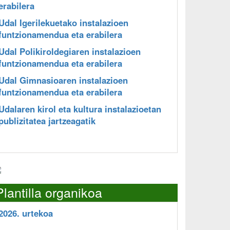
erabilera
Udal Igerilekuetako instalazioen
funtzionamendua eta erabilera
Udal Polikiroldegiaren instalazioen
funtzionamendua eta erabilera
Udal Gimnasioaren instalazioen
funtzionamendua eta erabilera
Udalaren kirol eta kultura instalazioetan
publizitatea jartzeagatik
Plantilla organikoa
2026. urtekoa