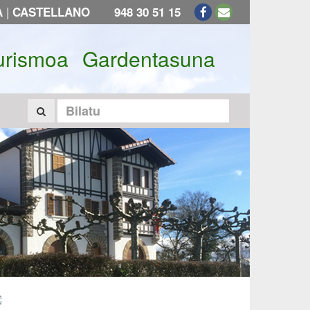
|
A
CASTELLANO
948 30 51 15
urismoa
Gardentasuna