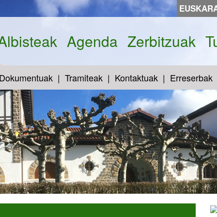
EUSKAR
Albisteak
Agenda
Zerbitzuak
T
Dokumentuak
Tramiteak
Kontaktuak
Erreserbak