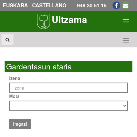
|
EUSKARA
CASTELLANO
948 30 51 15
Ultzama
Toogl
Toogl
Gardentasun ataria
Izena
Mota
Iragazi