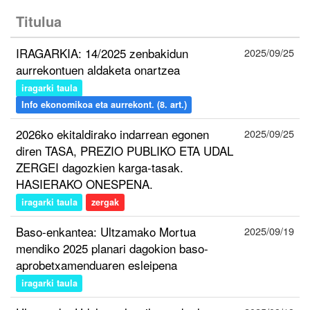
Titulua
IRAGARKIA: 14/2025 zenbakidun
2025/09/25
aurrekontuen aldaketa onartzea
iragarki taula
Info ekonomikoa eta aurrekont. (8. art.)
2026ko ekitaldirako indarrean egonen
2025/09/25
diren TASA, PREZIO PUBLIKO ETA UDAL
ZERGEI dagozkien karga-tasak.
HASIERAKO ONESPENA.
iragarki taula
zergak
Baso-enkantea: Ultzamako Mortua
2025/09/19
mendiko 2025 planari dagokion baso-
aprobetxamenduaren esleipena
iragarki taula