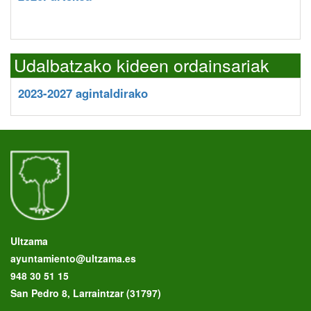
Udalbatzako kideen ordainsariak
2023-2027 agintaldirako
Ultzama
ayuntamiento@ultzama.es
948 30 51 15
San Pedro 8, Larraintzar (31797)