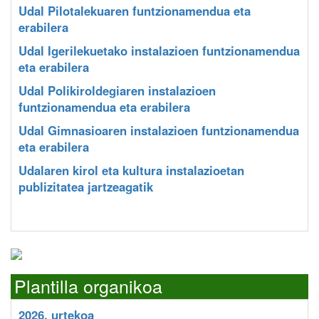
Udal Pilotalekuaren funtzionamendua eta
erabilera
Udal Igerilekuetako instalazioen funtzionamendua
eta erabilera
Udal Polikiroldegiaren instalazioen
funtzionamendua eta erabilera
Udal Gimnasioaren instalazioen funtzionamendua
eta erabilera
Udalaren kirol eta kultura instalazioetan
publizitatea jartzeagatik
Plantilla organikoa
2026. urtekoa