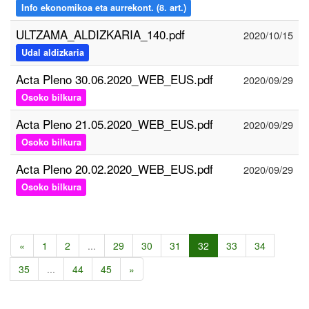
Info ekonomikoa eta aurrekont. (8. art.)
ULTZAMA_ALDIZKARIA_140.pdf
2020/10/15
Udal aldizkaria
Acta Pleno 30.06.2020_WEB_EUS.pdf
2020/09/29
Osoko bilkura
Acta Pleno 21.05.2020_WEB_EUS.pdf
2020/09/29
Osoko bilkura
Acta Pleno 20.02.2020_WEB_EUS.pdf
2020/09/29
Osoko bilkura
«
1
2
...
29
30
31
32
33
34
35
...
44
45
»