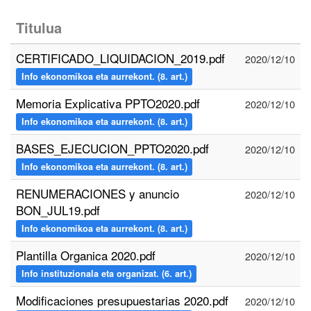
Titulua
CERTIFICADO_LIQUIDACION_2019.pdf
2020/12/10
Info ekonomikoa eta aurrekont. (8. art.)
Memoria Explicativa PPTO2020.pdf
2020/12/10
Info ekonomikoa eta aurrekont. (8. art.)
BASES_EJECUCION_PPTO2020.pdf
2020/12/10
Info ekonomikoa eta aurrekont. (8. art.)
RENUMERACIONES y anuncio
2020/12/10
BON_JUL19.pdf
Info ekonomikoa eta aurrekont. (8. art.)
Plantilla Organica 2020.pdf
2020/12/10
Info instituzionala eta organizat. (6. art.)
Modificaciones presupuestarias 2020.pdf
2020/12/10