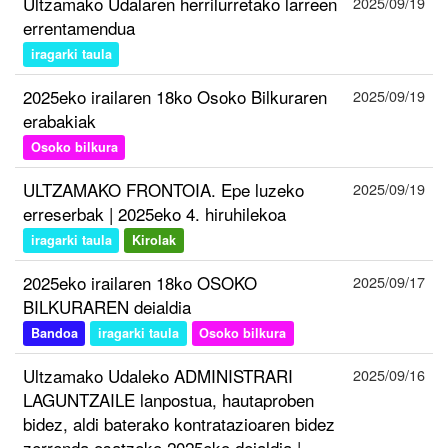
Ultzamako Udalaren herrilurretako larreen
2025/09/19
errentamendua
iragarki taula
2025eko irailaren 18ko Osoko Bilkuraren
2025/09/19
erabakiak
Osoko bilkura
ULTZAMAKO FRONTOIA. Epe luzeko
2025/09/19
erreserbak | 2025eko 4. hiruhilekoa
iragarki taula
Kirolak
2025eko irailaren 18ko OSOKO
2025/09/17
BILKURAREN deialdia
Bandoa
iragarki taula
Osoko bilkura
Ultzamako Udaleko ADMINISTRARI
2025/09/16
LAGUNTZAILE lanpostua, hautaproben
bidez, aldi baterako kontratazioaren bidez
zerrenda osatzeko 2025eko deialdia |