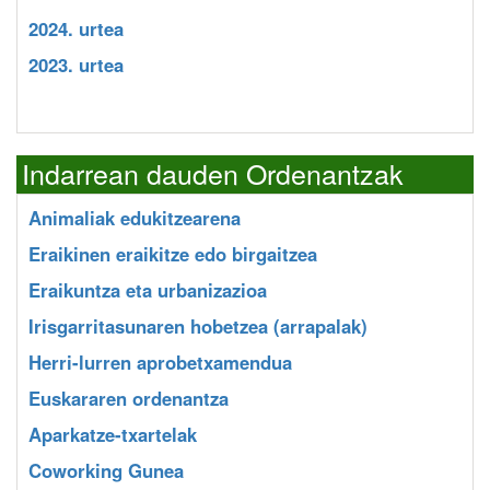
2024. urtea
2023. urtea
Indarrean dauden Ordenantzak
Animaliak edukitzearena
Eraikinen eraikitze edo birgaitzea
Eraikuntza eta urbanizazioa
Irisgarritasunaren hobetzea (arrapalak)
Herri-lurren aprobetxamendua
Euskararen ordenantza
Aparkatze-txartelak
Coworking Gunea