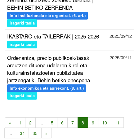
BEHIN BETIKO ZERRENDA
Info instituzionala eta organizat. (6. art.)
iragarki taula
IKASTARO eta TAILERRAK | 2025-2026
2025/09/12
iragarki taula
Ordenantza, prezio publikoak/tasak
2025/09/11
arautzen dituena udalaren kirol eta
kulturainstalazioetan publizitatea
jartzeagatik. Behin betiko onespena
Info ekonomikoa eta aurrekont. (8. art.)
iragarki taula
«
1
2
...
5
6
7
8
9
10
11
...
34
35
»