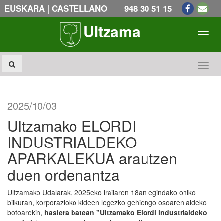
|
EUSKARA
CASTELLANO
948 30 51 15
Ultzama
Toogl
Toogl
2025/10/03
Ultzamako ELORDI
INDUSTRIALDEKO
APARKALEKUA arautzen
duen ordenantza
Ultzamako Udalarak, 2025eko irailaren 18an egindako ohiko
bilkuran, korporazioko kideen legezko gehiengo osoaren aldeko
botoarekin,
hasiera batean "Ultzamako Elordi industrialdeko