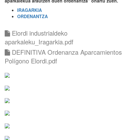
aparkalekua arautzen duen ordenantza" onartu zuen.
IRAGARKIA
ORDENANTZA
Elordi industrialdeko
aparkaleku_Iragarkia.pdf
DEFINITIVA Ordenanza Aparcamientos
Polígono Elordi.pdf