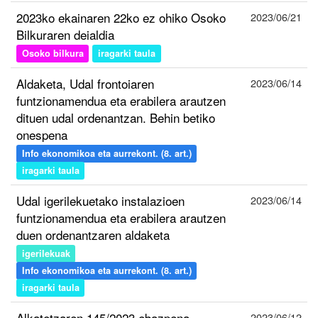
2023ko ekainaren 22ko ez ohiko Osoko
2023/06/21
Bilkuraren deialdia
Osoko bilkura
iragarki taula
Aldaketa, Udal frontoiaren
2023/06/14
funtzionamendua eta erabilera arautzen
dituen udal ordenantzan. Behin betiko
onespena
Info ekonomikoa eta aurrekont. (8. art.)
iragarki taula
Udal igerilekuetako instalazioen
2023/06/14
funtzionamendua eta erabilera arautzen
duen ordenantzaren aldaketa
igerilekuak
Info ekonomikoa eta aurrekont. (8. art.)
iragarki taula
Alkatetzaren 145/2023 ebazpena
2023/06/12