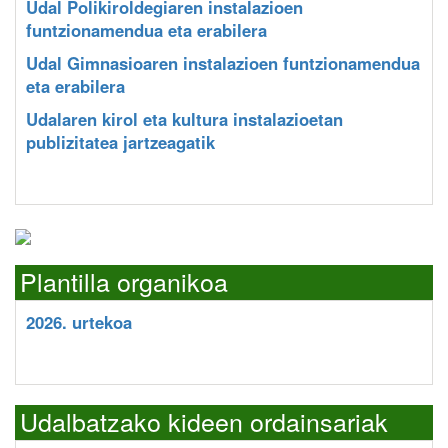
Udal Polikiroldegiaren instalazioen
funtzionamendua eta erabilera
Udal Gimnasioaren instalazioen funtzionamendua
eta erabilera
Udalaren kirol eta kultura instalazioetan
publizitatea jartzeagatik
Plantilla organikoa
2026. urtekoa
Udalbatzako kideen ordainsariak