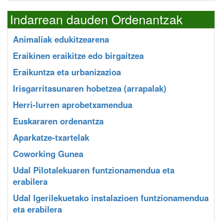
Indarrean dauden Ordenantzak
Animaliak edukitzearena
Eraikinen eraikitze edo birgaitzea
Eraikuntza eta urbanizazioa
Irisgarritasunaren hobetzea (arrapalak)
Herri-lurren aprobetxamendua
Euskararen ordenantza
Aparkatze-txartelak
Coworking Gunea
Udal Pilotalekuaren funtzionamendua eta
erabilera
Udal Igerilekuetako instalazioen funtzionamendua
eta erabilera