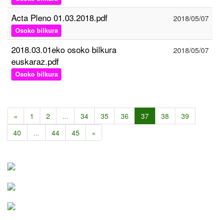
Acta Pleno 01.03.2018.pdf
2018/05/07
Osoko bilkura
2018.03.01eko osoko bilkura
2018/05/07
euskaraz.pdf
Osoko bilkura
«
1
2
...
34
35
36
37
38
39
40
...
44
45
»