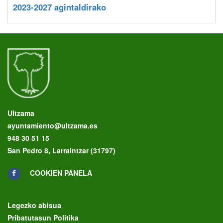
2023-2027 agintaldirako
Ultzama
ayuntamiento@ultzama.es
948 30 51 15
San Pedro 8, Larraintzar (31797)
COOKIEN PANELA
Legezko abisua
Pribatutasun Politika