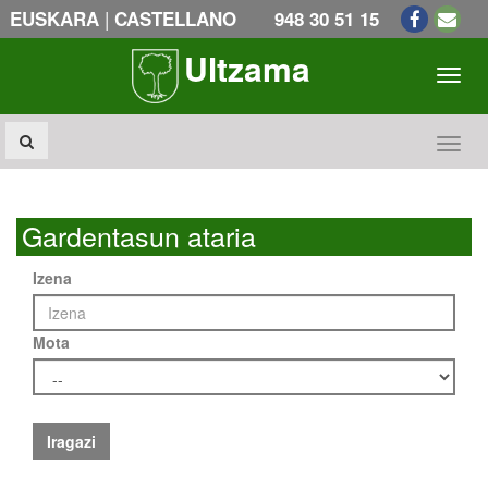
|
EUSKARA
CASTELLANO
948 30 51 15
Ultzama
Toogl
Toogl
Gardentasun ataria
Izena
Mota
Iragazi