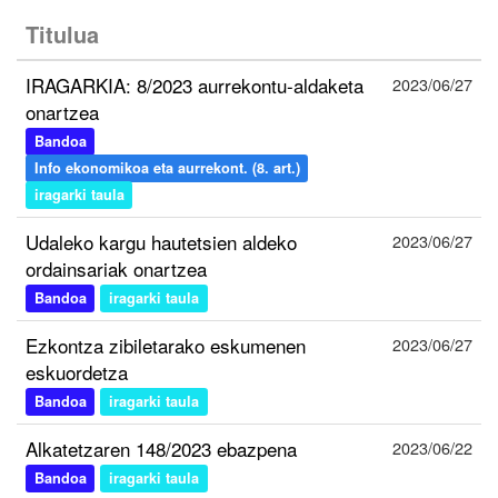
Titulua
IRAGARKIA: 8/2023 aurrekontu-aldaketa
2023/06/27
onartzea
Bandoa
Info ekonomikoa eta aurrekont. (8. art.)
iragarki taula
Udaleko kargu hautetsien aldeko
2023/06/27
ordainsariak onartzea
Bandoa
iragarki taula
Ezkontza zibiletarako eskumenen
2023/06/27
eskuordetza
Bandoa
iragarki taula
Alkatetzaren 148/2023 ebazpena
2023/06/22
Bandoa
iragarki taula