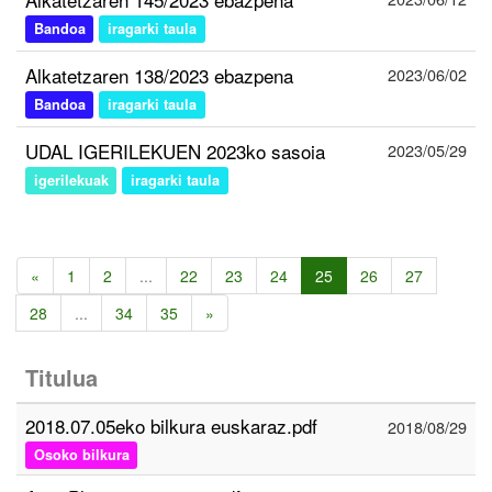
Bandoa
iragarki taula
Alkatetzaren 138/2023 ebazpena
2023/06/02
Bandoa
iragarki taula
UDAL IGERILEKUEN 2023ko sasoia
2023/05/29
igerilekuak
iragarki taula
«
1
2
...
22
23
24
25
26
27
28
...
34
35
»
Titulua
2018.07.05eko bilkura euskaraz.pdf
2018/08/29
Osoko bilkura