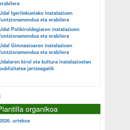
erabilera
Udal Igerilekuetako instalazioen
funtzionamendua eta erabilera
Udal Polikiroldegiaren instalazioen
funtzionamendua eta erabilera
Udal Gimnasioaren instalazioen
funtzionamendua eta erabilera
Udalaren kirol eta kultura instalazioetan
publizitatea jartzeagatik
Plantilla organikoa
2026. urtekoa