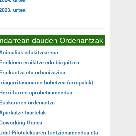
2023. urtea
Indarrean dauden Ordenantzak
Animaliak edukitzearena
Eraikinen eraikitze edo birgaitzea
Eraikuntza eta urbanizazioa
Irisgarritasunaren hobetzea (arrapalak)
Herri-lurren aprobetxamendua
Euskararen ordenantza
Aparkatze-txartelak
Coworking Gunea
Udal Pilotalekuaren funtzionamendua eta