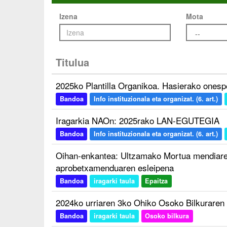
Izena
Mota
Titulua
2025ko Plantilla Organikoa. Hasierako onesp
Bandoa
Info instituzionala eta organizat. (6. art.)
Iragarkia NAOn: 2025rako LAN-EGUTEGIA
Bandoa
Info instituzionala eta organizat. (6. art.)
Oihan-enkantea: Ultzamako Mortua mendiare
aprobetxamenduaren esleipena
Bandoa
iragarki taula
Epaitza
2024ko urriaren 3ko Ohiko Osoko Bilkuraren 
Bandoa
iragarki taula
Osoko bilkura