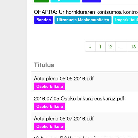
OHARRA: Ur horniduraren kontsumoa kontro
Bandoa
Ultzanueta Mankomunitatea
iragarki tau
«
1
2
...
13
Titulua
Acta pleno 05.05.2016.pdf
Osoko bilkura
2016.07.05 Osoko bilkura euskaraz.pdf
Osoko bilkura
Acta pleno 05.07.2016.pdf
Osoko bilkura