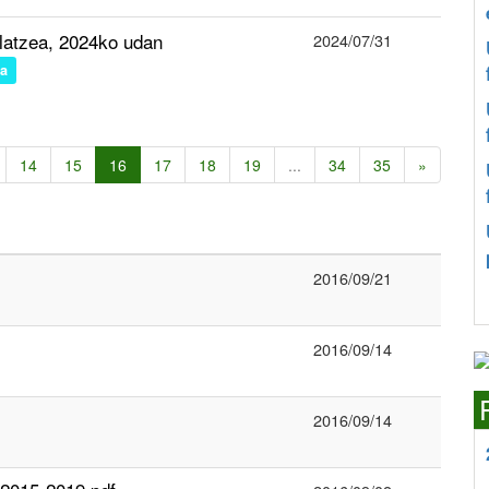
latzea, 2024ko udan
2024/07/31
la
14
15
16
17
18
19
...
34
35
»
2016/09/21
2016/09/14
2016/09/14