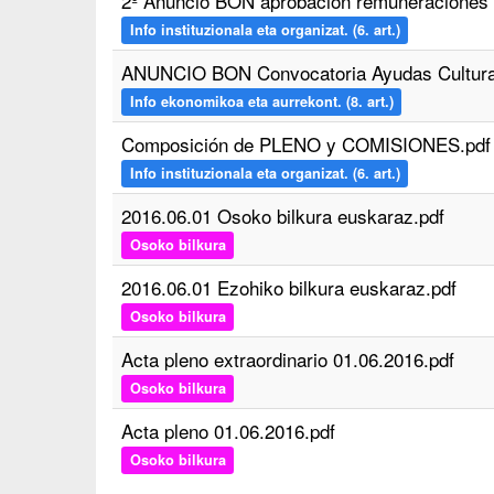
2º Anuncio BON aprobación remuneraciones
Info instituzionala eta organizat. (6. art.)
ANUNCIO BON Convocatoria Ayudas Cultural
Info ekonomikoa eta aurrekont. (8. art.)
Composición de PLENO y COMISIONES.pdf
Info instituzionala eta organizat. (6. art.)
2016.06.01 Osoko bilkura euskaraz.pdf
Osoko bilkura
2016.06.01 Ezohiko bilkura euskaraz.pdf
Osoko bilkura
Acta pleno extraordinario 01.06.2016.pdf
Osoko bilkura
Acta pleno 01.06.2016.pdf
Osoko bilkura