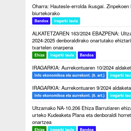
Oharra: Hautesle-errolda ikusgai. Zinpekoen
biurtekorako
Bandoa
iragarki taula
ALKATETZAREN 163/2024 EBAZPENA: Ultzam
2024-2025 denboraldirako onartutako ehiztar
txartelen onarpena
Ehiza
iragarki taula
Bandoa
IRAGARKIA: Aurrekontuaren 10/2024 aldaket
Info ekonomikoa eta aurrekont. (8. art.)
iragarki tau
IRAGARKIA: Aurrekontuaren 9/2024 aldaketa
Info ekonomikoa eta aurrekont. (8. art.)
iragarki tau
Ultzamako NA-10.206 Ehiza Barrutiaren ehiz
urteko Kudeaketa Plana eta denboraldi horre
onartzea
Ehiza
iragarki taula
Bandoa