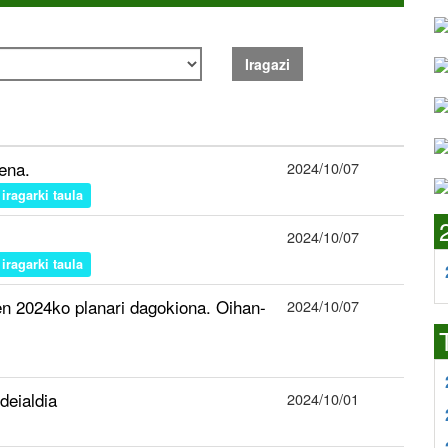
Iragazi
ena.
2024/10/07
iragarki taula
2024/10/07
iragarki taula
n 2024ko planari dagokiona. Oihan-
2024/10/07
deialdia
2024/10/01