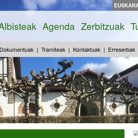
EUSKAR
Albisteak
Agenda
Zerbitzuak
T
Dokumentuak
Tramiteak
Kontaktuak
Erreserbak