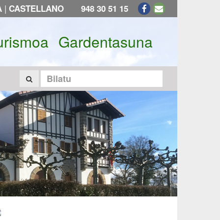
|
A
CASTELLANO
948 30 51 15
urismoa
Gardentasuna