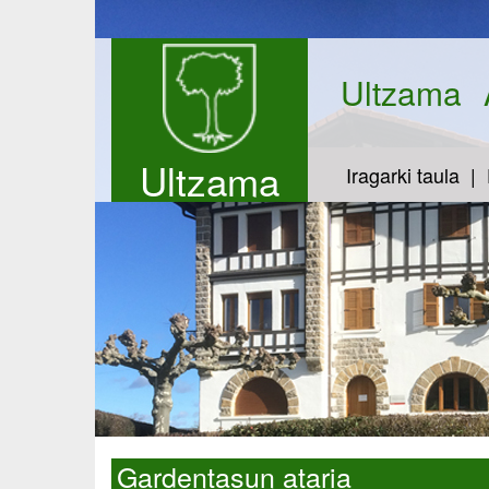
Ultzama
Ultzama
Iragarki taula
Gardentasun ataria