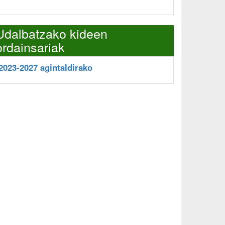
Udalbatzako kideen
ordainsariak
2023-2027 agintaldirako