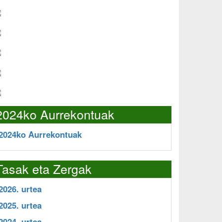
2024ko Aurrekontuak
2024ko Aurrekontuak
Tasak eta Zergak
2026. urtea
2025. urtea
2024. urtea