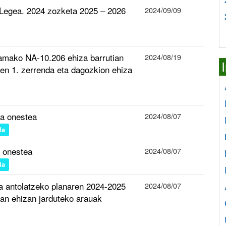
 Legea. 2024 zozketa 2025 – 2026
2024/09/09
ako NA-10.206 ehiza barrutian
2024/08/19
ien 1. zerrenda eta dagozkion ehiza
a onestea
2024/08/07
la
 onestea
2024/08/07
la
a antolatzeko planaren 2024-2025
2024/08/07
tan ehizan jarduteko arauak