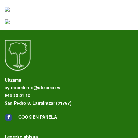
Ultzama
ayuntamiento@ultzama.es
948 30 51 15
San Pedro 8, Larraintzar (31797)
COOKIEN PANELA
Legezko abisua