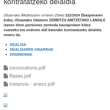
kontratatzeko deialdia
Ultzamako Alkatetzaren urriaren 25eko
222/2024 Ebazpenaren
bidez,
Ultzamako Udalaren ZERBITZU ANITZETAKO LANGILE
izanen diren pertsonen zerrenda hautaproben bidez
osatzeko eta ondoren aldi baterako kontratatzeko deialdia
onartu da.
DEIALDIA
DEIALDIAREN OINARRIAK
ERANSKINAK
convocatoria.pdf
Bases.pdf
instancia - anexo.pdf