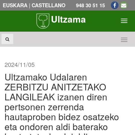
|
EUSKARA
CASTELLANO
948 30 51 15
Ultzama
Toogl
Toogl
2024/11/05
Ultzamako Udalaren
ZERBITZU ANITZETAKO
LANGILEAK izanen diren
pertsonen zerrenda
hautaproben bidez osatzeko
eta ondoren aldi baterako