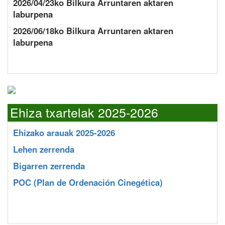
2026/04/23ko Bilkura Arruntaren aktaren
laburpena
2026/06/18ko Bilkura Arruntaren aktaren
laburpena
Ehiza txartelak 2025-2026
Ehizako arauak 2025-2026
Lehen zerrenda
Bigarren zerrenda
POC
(Plan de Ordenación Cinegética)