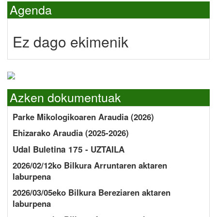
Agenda
Ez dago ekimenik
Azken dokumentuak
Parke Mikologikoaren Araudia (2026)
Ehizarako Araudia (2025-2026)
Udal Buletina 175 - UZTAILA
2026/02/12ko Bilkura Arruntaren aktaren
laburpena
2026/03/05eko Bilkura Bereziaren aktaren
laburpena