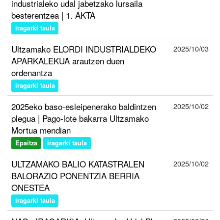
industrialeko udal jabetzako lursaila
besterentzea | 1. AKTA
iragarki taula
Ultzamako ELORDI INDUSTRIALDEKO
2025/10/03
APARKALEKUA arautzen duen
ordenantza
iragarki taula
2025eko baso-esleipenerako baldintzen
2025/10/02
plegua | Pago-lote bakarra Ultzamako
Mortua mendian
Epaitza
iragarki taula
ULTZAMAKO BALIO KATASTRALEN
2025/10/02
BALORAZIO PONENTZIA BERRIA
ONESTEA
iragarki taula