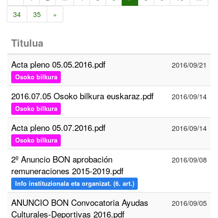
34
35
»
Titulua
Acta pleno 05.05.2016.pdf
2016/09/21
Osoko bilkura
2016.07.05 Osoko bilkura euskaraz.pdf
2016/09/14
Osoko bilkura
Acta pleno 05.07.2016.pdf
2016/09/14
Osoko bilkura
2º Anuncio BON aprobación
2016/09/08
remuneraciones 2015-2019.pdf
Info instituzionala eta organizat. (6. art.)
ANUNCIO BON Convocatoria Ayudas
2016/09/05
Culturales-Deportivas 2016.pdf