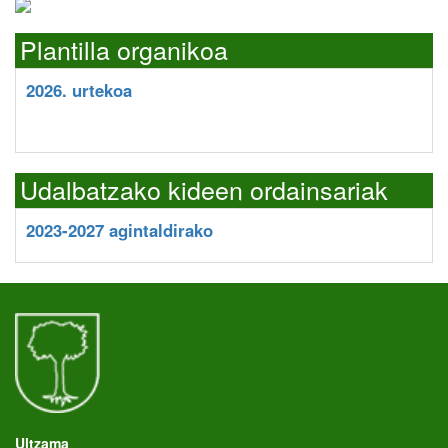
Plantilla organikoa
2026. urtekoa
Udalbatzako kideen ordainsariak
2023-2027 agintaldirako
Ultzama