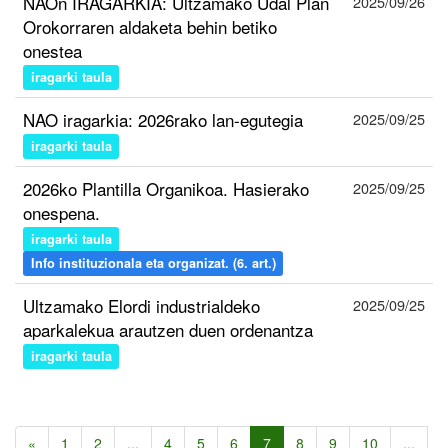
NAOn IRAGARKIA: Ultzamako Udal Plan
2025/09/26
Orokorraren aldaketa behin betiko
onestea
iragarki taula
NAO iragarkia: 2026rako lan-egutegia
2025/09/25
iragarki taula
2026ko Plantilla Organikoa. Hasierako
2025/09/25
onespena.
iragarki taula
Info instituzionala eta organizat. (6. art.)
Ultzamako Elordi industrialdeko
2025/09/25
aparkalekua arautzen duen ordenantza
iragarki taula
«
1
2
...
4
5
6
7
8
9
10
...