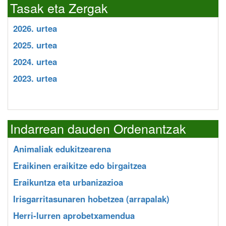
Tasak eta Zergak
2026. urtea
2025. urtea
2024. urtea
2023. urtea
Indarrean dauden Ordenantzak
Animaliak edukitzearena
Eraikinen eraikitze edo birgaitzea
Eraikuntza eta urbanizazioa
Irisgarritasunaren hobetzea (arrapalak)
Herri-lurren aprobetxamendua