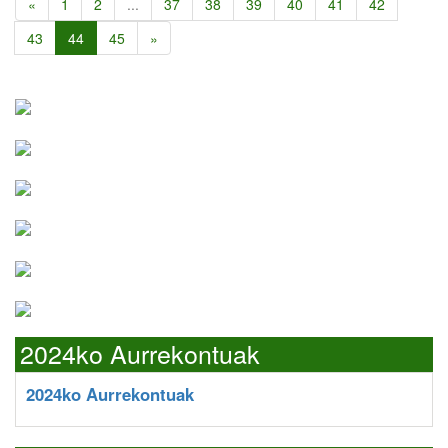
«
1
2
...
37
38
39
40
41
42
43
44
45
»
2024ko Aurrekontuak
2024ko Aurrekontuak