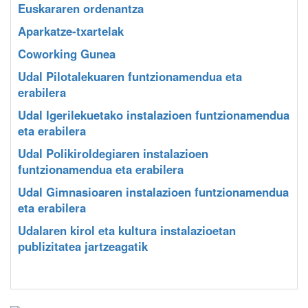
Euskararen ordenantza
Aparkatze-txartelak
Coworking Gunea
Udal Pilotalekuaren funtzionamendua eta
erabilera
Udal Igerilekuetako instalazioen funtzionamendua
eta erabilera
Udal Polikiroldegiaren instalazioen
funtzionamendua eta erabilera
Udal Gimnasioaren instalazioen funtzionamendua
eta erabilera
Udalaren kirol eta kultura instalazioetan
publizitatea jartzeagatik