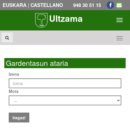
|
EUSKARA
CASTELLANO
948 30 51 15
Ultzama
Toogl
Toogl
Gardentasun ataria
Izena
Mota
Iragazi