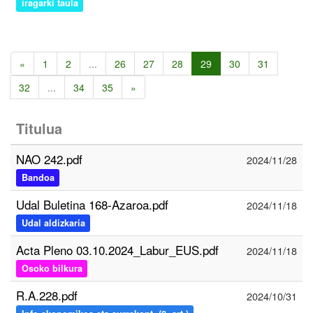
iragarki taula
«
1
2
...
26
27
28
29
30
31
32
...
34
35
»
Titulua
NAO 242.pdf
2024/11/28
Bandoa
Udal Buletina 168-Azaroa.pdf
2024/11/18
Udal aldizkaria
Acta Pleno 03.10.2024_Labur_EUS.pdf
2024/11/18
Osoko bilkura
R.A.228.pdf
2024/10/31