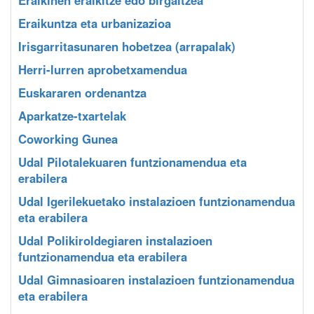
Eraikuntza eta urbanizazioa
Irisgarritasunaren hobetzea (arrapalak)
Herri-lurren aprobetxamendua
Euskararen ordenantza
Aparkatze-txartelak
Coworking Gunea
Udal Pilotalekuaren funtzionamendua eta
erabilera
Udal Igerilekuetako instalazioen funtzionamendua
eta erabilera
Udal Polikiroldegiaren instalazioen
funtzionamendua eta erabilera
Udal Gimnasioaren instalazioen funtzionamendua
eta erabilera