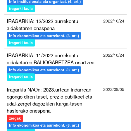
Info instituzionala eta organizat. (6. art.)
iragarki taula
IRAGARKIA: 12/2022 aurrekontu
2022/10/24
aldaketaren onaspena
Info ekonomikoa eta aurrekont. (8. art.)
iragarki taula
IRAGARKIA: 11/2022 aurrekontu
2022/10/24
aldaketaren BALIOGABETZEA onartzea
Info ekonomikoa eta aurrekont. (8. art.)
iragarki taula
Iragarkia NAOn: 2023.urtean indarrean
2022/09/05
egongo diren tasei, prezio publikoei eta
udal-zergei dagozkien karga-tasen
hasierako onespena
zergak
Info ekonomikoa eta aurrekont. (8. art.)