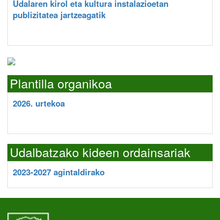
Udalaren kirol eta kultura instalazioetan
publizitatea jartzeagatik
Plantilla organikoa
2026. urtekoa
Udalbatzako kideen ordainsariak
2023-2027 agintaldirako