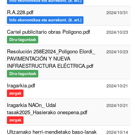
Info ekonomikoa eta aurrekont. (8. art.)
R.A.228.pdf
2024/10/31
Info ekonomikoa eta aurrekont. (8. art.)
Cartel publicitario obras Poligono.pdf
2024/10/23
Diru-laguntzak
Resolución 258E2024_Poligono Elordi_
2024/10/23
PAVIMENTACIÓN Y NUEVA
INFRAESTRUCTURA ELÉCTRICA.pdf
Diru-laguntzak
Iragarkia.pdf
2024/10/21
zergak
Iragarkia NAOn_ Udal
2024/10/21
tasak2025_Hasierako onespena.pdf
zergak
Ultzamako herri-mendietako baso-lanak
2024/10/14