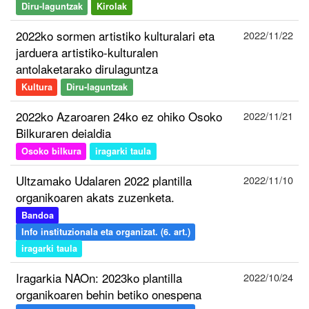
Diru-laguntzak
Kirolak
2022ko sormen artistiko kulturalari eta
2022/11/22
jarduera artistiko-kulturalen
antolaketarako dirulaguntza
Kultura
Diru-laguntzak
2022ko Azaroaren 24ko ez ohiko Osoko
2022/11/21
Bilkuraren deialdia
Osoko bilkura
iragarki taula
Ultzamako Udalaren 2022 plantilla
2022/11/10
organikoaren akats zuzenketa.
Bandoa
Info instituzionala eta organizat. (6. art.)
iragarki taula
Iragarkia NAOn: 2023ko plantilla
2022/10/24
organikoaren behin betiko onespena