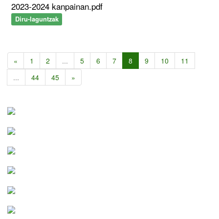
2023-2024 kanpainan.pdf
Diru-laguntzak
«
1
2
...
5
6
7
8
9
10
11
...
44
45
»