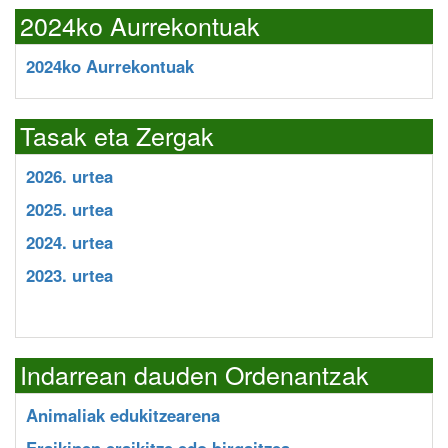
2024ko Aurrekontuak
2024ko Aurrekontuak
Tasak eta Zergak
2026. urtea
2025. urtea
2024. urtea
2023. urtea
Indarrean dauden Ordenantzak
Animaliak edukitzearena
Eraikinen eraikitze edo birgaitzea