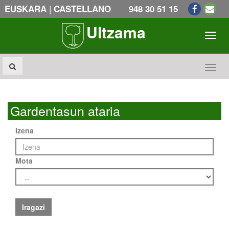
|
EUSKARA
CASTELLANO
948 30 51 15
Ultzama
Toogl
Toogl
Gardentasun ataria
Izena
Mota
Iragazi