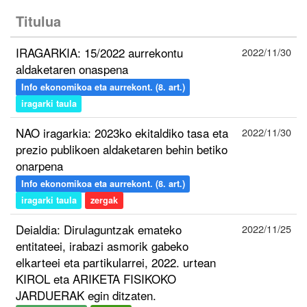
Titulua
IRAGARKIA: 15/2022 aurrekontu
2022/11/30
aldaketaren onaspena
Info ekonomikoa eta aurrekont. (8. art.)
iragarki taula
NAO iragarkia: 2023ko ekitaldiko tasa eta
2022/11/30
prezio publikoen aldaketaren behin betiko
onarpena
Info ekonomikoa eta aurrekont. (8. art.)
iragarki taula
zergak
Deialdia: Dirulaguntzak emateko
2022/11/25
entitateei, irabazi asmorik gabeko
elkarteei eta partikularrei, 2022. urtean
KIROL eta ARIKETA FISIKOKO
JARDUERAK egin ditzaten.