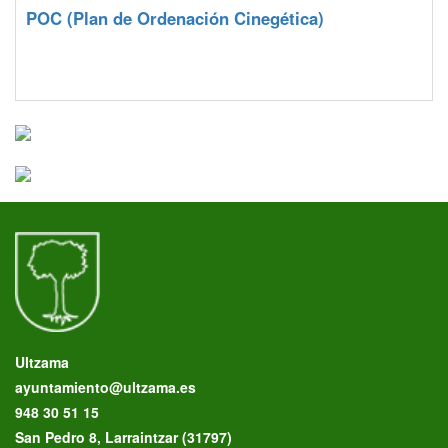
POC
(Plan de Ordenación Cinegética)
Ultzama
ayuntamiento@ultzama.es
948 30 51 15
San Pedro 8, Larraintzar (31797)