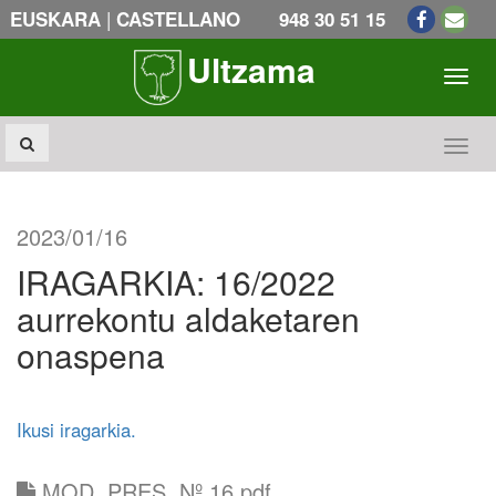
|
EUSKARA
CASTELLANO
948 30 51 15
Ultzama
Toogl
Toogl
2023/01/16
IRAGARKIA: 16/2022
aurrekontu aldaketaren
onaspena
Ikusi iragarkia.
MOD. PRES. Nº 16.pdf