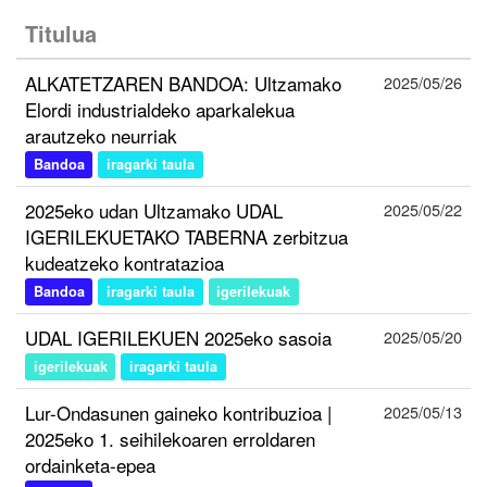
Titulua
ALKATETZAREN BANDOA: Ultzamako
2025/05/26
Elordi industrialdeko aparkalekua
arautzeko neurriak
Bandoa
iragarki taula
2025eko udan Ultzamako UDAL
2025/05/22
IGERILEKUETAKO TABERNA zerbitzua
kudeatzeko kontratazioa
Bandoa
iragarki taula
igerilekuak
UDAL IGERILEKUEN 2025eko sasoia
2025/05/20
igerilekuak
iragarki taula
Lur-Ondasunen gaineko kontribuzioa |
2025/05/13
2025eko 1. seihilekoaren erroldaren
ordainketa-epea