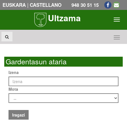
|
EUSKARA
CASTELLANO
948 30 51 15
Ultzama
Toogl
Toogl
Gardentasun ataria
Izena
Mota
Iragazi