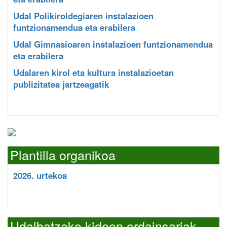
Udal Polikiroldegiaren instalazioen
funtzionamendua eta erabilera
Udal Gimnasioaren instalazioen funtzionamendua
eta erabilera
Udalaren kirol eta kultura instalazioetan
publizitatea jartzeagatik
Plantilla organikoa
2026. urtekoa
Udalbatzako kideen ordainsariak