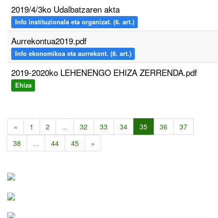
2019/4/3ko Udalbatzaren akta
Info instituzionala eta organizat. (6. art.)
Aurrekontua2019.pdf
Info ekonomikoa eta aurrekont. (8. art.)
2019-2020ko LEHENENGO EHIZA ZERRENDA.pdf
Ehiza
«
1
2
...
32
33
34
35
36
37
38
...
44
45
»