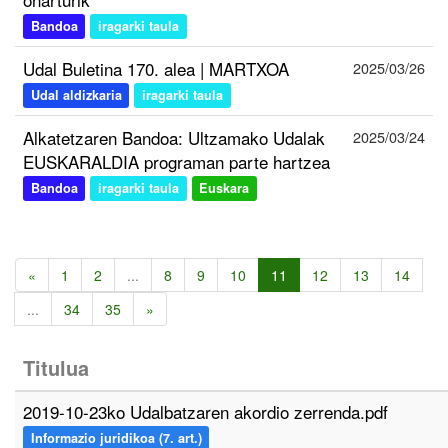
Bandoa
iragarki taula
Udal Buletina 170. alea | MARTXOA
2025/03/26
Udal aldizkaria
iragarki taula
Alkatetzaren Bandoa: Ultzamako Udalak
2025/03/24
EUSKARALDIA programan parte hartzea
Bandoa
iragarki taula
Euskara
«
1
2
...
8
9
10
11
12
13
14
...
34
35
»
Titulua
2019-10-23ko Udalbatzaren akordio zerrenda.pdf
Informazio juridikoa (7. art.)