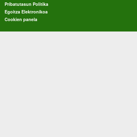
Pribatutasun Politika
Egoitza Elektronikoa
Cookien panela