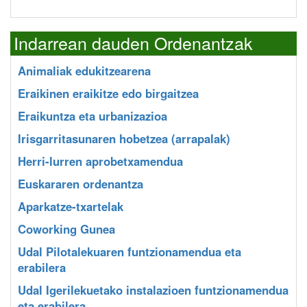
Indarrean dauden Ordenantzak
Animaliak edukitzearena
Eraikinen eraikitze edo birgaitzea
Eraikuntza eta urbanizazioa
Irisgarritasunaren hobetzea (arrapalak)
Herri-lurren aprobetxamendua
Euskararen ordenantza
Aparkatze-txartelak
Coworking Gunea
Udal Pilotalekuaren funtzionamendua eta
erabilera
Udal Igerilekuetako instalazioen funtzionamendua
eta erabilera