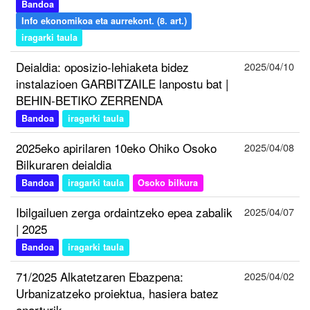
Bandoa
Info ekonomikoa eta aurrekont. (8. art.)
iragarki taula
Deialdia: oposizio-lehiaketa bidez
2025/04/10
instalazioen GARBITZAILE lanpostu bat |
BEHIN-BETIKO ZERRENDA
Bandoa
iragarki taula
2025eko apirilaren 10eko Ohiko Osoko
2025/04/08
Bilkuraren deialdia
Bandoa
iragarki taula
Osoko bilkura
Ibilgailuen zerga ordaintzeko epea zabalik
2025/04/07
| 2025
Bandoa
iragarki taula
71/2025 Alkatetzaren Ebazpena:
2025/04/02
Urbanizatzeko proiektua, hasiera batez
onarturik