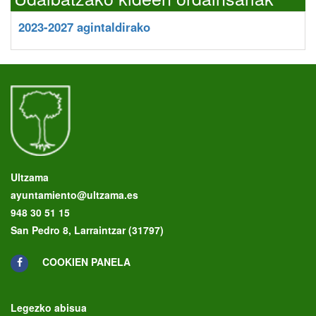
2023-2027 agintaldirako
Ultzama
ayuntamiento@ultzama.es
948 30 51 15
San Pedro 8, Larraintzar (31797)
COOKIEN PANELA
Legezko abisua