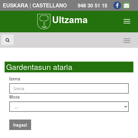
|
EUSKARA
CASTELLANO
948 30 51 15
Ultzama
Toogl
Toogl
Gardentasun ataria
Izena
Mota
Iragazi