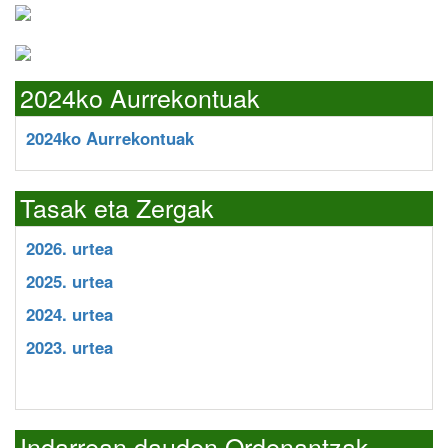
2024ko Aurrekontuak
2024ko Aurrekontuak
Tasak eta Zergak
2026. urtea
2025. urtea
2024. urtea
2023. urtea
Indarrean dauden Ordenantzak