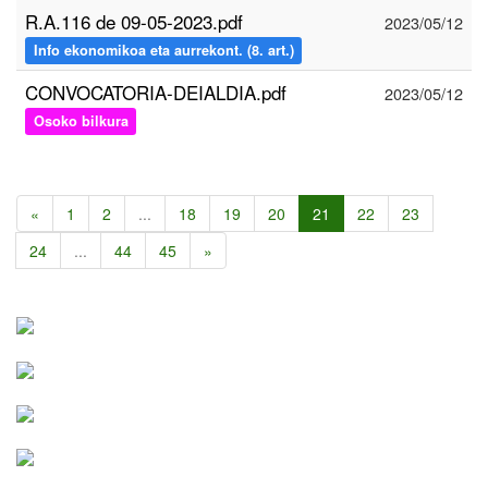
R.A.116 de 09-05-2023.pdf
2023/05/12
Info ekonomikoa eta aurrekont. (8. art.)
CONVOCATORIA-DEIALDIA.pdf
2023/05/12
Osoko bilkura
«
1
2
...
18
19
20
21
22
23
24
...
44
45
»