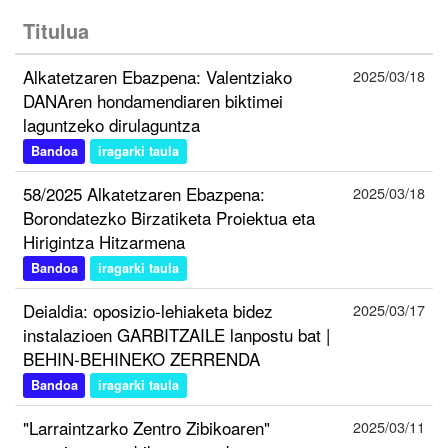
Titulua
Alkatetzaren Ebazpena: Valentziako
2025/03/18
DANAren hondamendiaren biktimei
laguntzeko dirulaguntza
Bandoa
iragarki taula
58/2025 Alkatetzaren Ebazpena:
2025/03/18
Borondatezko Birzatiketa Proiektua eta
Hirigintza Hitzarmena
Bandoa
iragarki taula
Deialdia: oposizio-lehiaketa bidez
2025/03/17
instalazioen GARBITZAILE lanpostu bat |
BEHIN-BEHINEKO ZERRENDA
Bandoa
iragarki taula
"Larraintzarko Zentro Zibikoaren"
2025/03/11