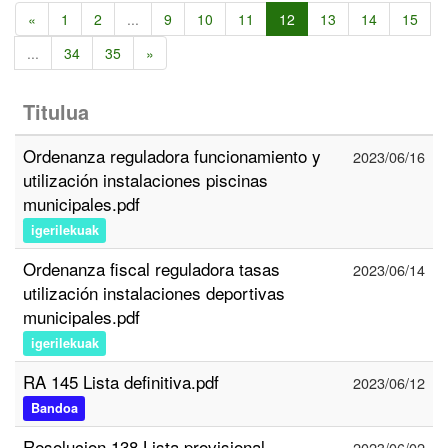
«
1
2
...
9
10
11
12
13
14
15
...
34
35
»
Titulua
Ordenanza reguladora funcionamiento y
2023/06/16
utilización instalaciones piscinas
municipales.pdf
igerilekuak
Ordenanza fiscal reguladora tasas
2023/06/14
utilización instalaciones deportivas
municipales.pdf
igerilekuak
RA 145 Lista definitiva.pdf
2023/06/12
Bandoa
Resolucion 138 Lista provisional
2023/06/02