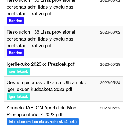
personas admitidas y excluidas
contrataci...rativo.pdf
Bandoa
Resolucion 138 Lista provisional
2023/06/02
personas admitidas y excluidas
contrataci...rativo.pdf
Bandoa
Igerilekuko 2023ko Prezioak.pdf
2023/05/29
igerilekuak
Gestion piscinas Ultzama_Ultzamako
2023/05/24
igerilekuen kudeaketa 2023.pdf
igerilekuak
Anuncio TABLON Aprob Inic Modif
2023/05/22
Presupuestaria 7-2023.pdf
Info ekonomikoa eta aurrekont. (8. art.)