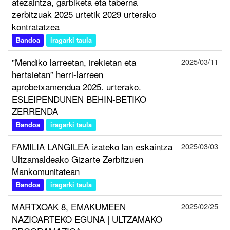
atezaintza, garbiketa eta taberna
zerbitzuak 2025 urtetik 2029 urterako
kontratatzea
Bandoa
iragarki taula
"Mendiko larreetan, irekietan eta
2025/03/11
hertsietan” herri-larreen
aprobetxamendua 2025. urterako.
ESLEIPENDUNEN BEHIN-BETIKO
ZERRENDA
Bandoa
iragarki taula
FAMILIA LANGILEA izateko lan eskaintza
2025/03/03
Ultzamaldeako Gizarte Zerbitzuen
Mankomunitatean
Bandoa
iragarki taula
MARTXOAK 8, EMAKUMEEN
2025/02/25
NAZIOARTEKO EGUNA | ULTZAMAKO