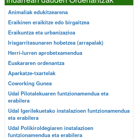
Animaliak edukitzearena
Eraikinen eraikitze edo birgaitzea
Eraikuntza eta urbanizazioa
Irisgarritasunaren hobetzea (arrapalak)
Herri-lurren aprobetxamendua
Euskararen ordenantza
Aparkatze-txartelak
Coworking Gunea
Udal Pilotalekuaren funtzionamendua eta
erabilera
Udal Igerilekuetako instalazioen funtzionamendua
eta erabilera
Udal Polikiroldegiaren instalazioen
funtzionamendua eta erabilera