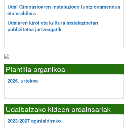
Udal Gimnasioaren instalazioen funtzionamendua
eta erabilera
Udalaren kirol eta kultura instalazioetan
publizitatea jartzeagatik
Plantilla organikoa
2026. urtekoa
Udalbatzako kideen ordainsariak
2023-2027 agintaldirako