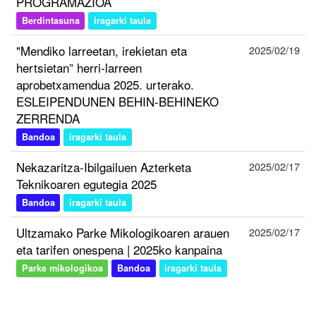
PROGRAMAZIOA
Berdintasuna
iragarki taula
"Mendiko larreetan, irekietan eta
2025/02/19
hertsietan” herri-larreen
aprobetxamendua 2025. urterako.
ESLEIPENDUNEN BEHIN-BEHINEKO
ZERRENDA
Bandoa
iragarki taula
Nekazaritza-Ibilgailuen Azterketa
2025/02/17
Teknikoaren egutegia 2025
Bandoa
iragarki taula
Ultzamako Parke Mikologikoaren arauen
2025/02/17
eta tarifen onespena | 2025ko kanpaina
Parke mikologikoa
Bandoa
iragarki taula