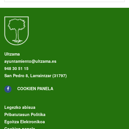
Ultzama
ayuntamiento@ultzama.es
948 30 51 15
San Pedro 8, Larraintzar (31797)
COOKIEN PANELA
Legezko abisua
Pribatutasun Politika
Egoitza Elektronikoa
Cookien panela