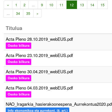
«
1
2
...
9
10
11
12
13
14
15
...
34
35
»
Titulua
Acta Pleno 28.10.2019_webEUS.pdf
Osoko bilkura
Acta Pleno 23.10.2019_webEUS.pdf
Osoko bilkura
Acta Pleno 30.04.2019_webEUS.pdf
Osoko bilkura
Acta Pleno 04.03.2019_webEUS.pdf
Osoko bilkura
NAO_Iragarkia_hasierakoonespena_Aurrekontua2020.pd
Info ekonomikoa eta aurrekont. (8. art.)