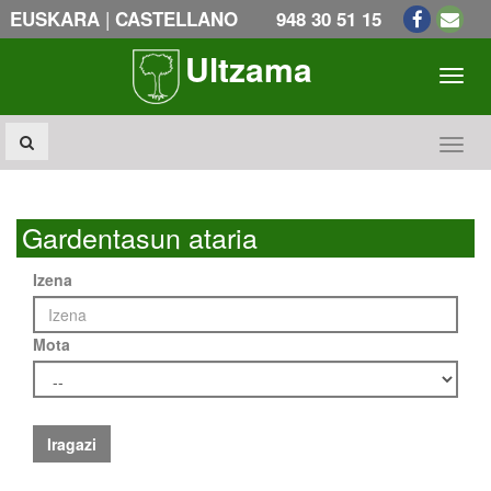
|
EUSKARA
CASTELLANO
948 30 51 15
Ultzama
Toogl
Toogl
Gardentasun ataria
Izena
Mota
Iragazi