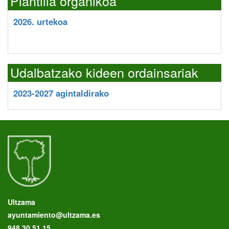
Plantilla organikoa
2026. urtekoa
Udalbatzako kideen ordainsariak
2023-2027 agintaldirako
Ultzama
ayuntamiento@ultzama.es
948 30 51 15