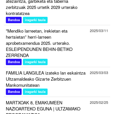
atezaintza, garbiketa eta taberna
zerbitzuak 2025 urtetik 2029 urterako
kontratatzea
Bandoa
iragarki taula
"Mendiko larreetan, irekietan eta
2025/03/11
hertsietan” herri-larreen
aprobetxamendua 2025. urterako.
ESLEIPENDUNEN BEHIN-BETIKO
ZERRENDA
Bandoa
iragarki taula
FAMILIA LANGILEA izateko lan eskaintza
2025/03/03
Ultzamaldeako Gizarte Zerbitzuen
Mankomunitatean
Bandoa
iragarki taula
MARTXOAK 8, EMAKUMEEN
2025/02/25
NAZIOARTEKO EGUNA | ULTZAMAKO