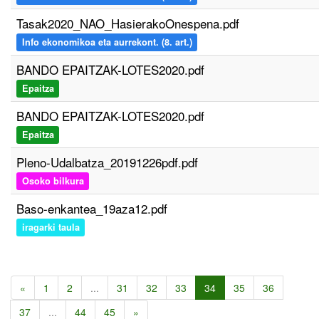
Tasak2020_NAO_HasierakoOnespena.pdf
Info ekonomikoa eta aurrekont. (8. art.)
BANDO EPAITZAK-LOTES2020.pdf
Epaitza
BANDO EPAITZAK-LOTES2020.pdf
Epaitza
Pleno-Udalbatza_20191226pdf.pdf
Osoko bilkura
Baso-enkantea_19aza12.pdf
iragarki taula
«
1
2
...
31
32
33
34
35
36
37
...
44
45
»