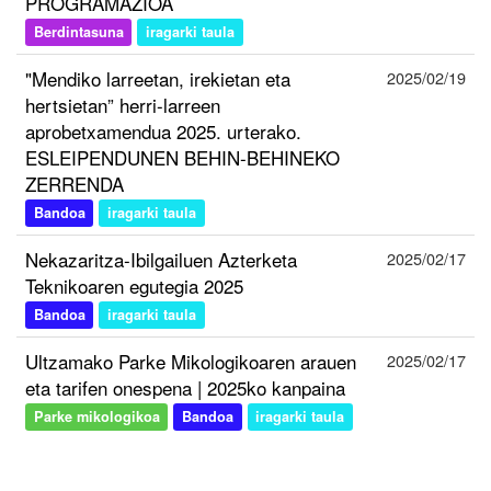
PROGRAMAZIOA
Berdintasuna
iragarki taula
"Mendiko larreetan, irekietan eta
2025/02/19
hertsietan” herri-larreen
aprobetxamendua 2025. urterako.
ESLEIPENDUNEN BEHIN-BEHINEKO
ZERRENDA
Bandoa
iragarki taula
Nekazaritza-Ibilgailuen Azterketa
2025/02/17
Teknikoaren egutegia 2025
Bandoa
iragarki taula
Ultzamako Parke Mikologikoaren arauen
2025/02/17
eta tarifen onespena | 2025ko kanpaina
Parke mikologikoa
Bandoa
iragarki taula