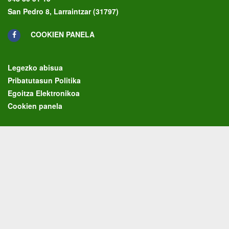
San Pedro 8, Larraintzar (31797)
COOKIEN PANELA
Legezko abisua
Pribatutasun Politika
Egoitza Elektronikoa
Cookien panela