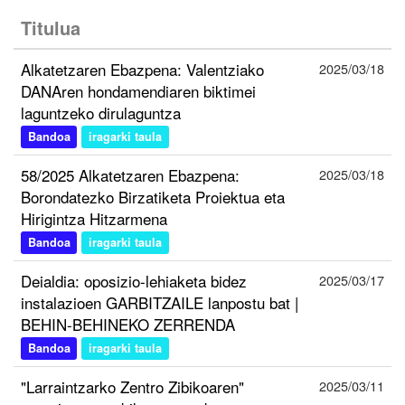
Titulua
Alkatetzaren Ebazpena: Valentziako
2025/03/18
DANAren hondamendiaren biktimei
laguntzeko dirulaguntza
Bandoa
iragarki taula
58/2025 Alkatetzaren Ebazpena:
2025/03/18
Borondatezko Birzatiketa Proiektua eta
Hirigintza Hitzarmena
Bandoa
iragarki taula
Deialdia: oposizio-lehiaketa bidez
2025/03/17
instalazioen GARBITZAILE lanpostu bat |
BEHIN-BEHINEKO ZERRENDA
Bandoa
iragarki taula
"Larraintzarko Zentro Zibikoaren"
2025/03/11