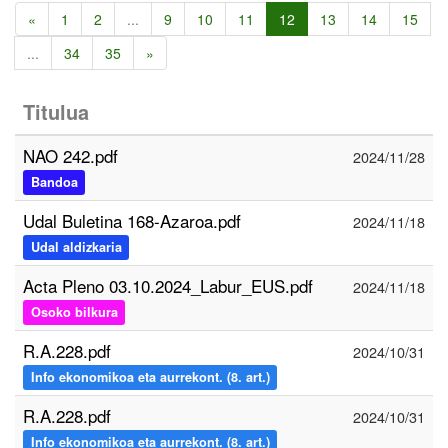
«
1
2
...
9
10
11
12
13
14
15
...
34
35
»
Titulua
NAO 242.pdf
2024/11/28
Bandoa
Udal Buletina 168-Azaroa.pdf
2024/11/18
Udal aldizkaria
Acta Pleno 03.10.2024_Labur_EUS.pdf
2024/11/18
Osoko bilkura
R.A.228.pdf
2024/10/31
Info ekonomikoa eta aurrekont. (8. art.)
R.A.228.pdf
2024/10/31
Info ekonomikoa eta aurrekont. (8. art.)