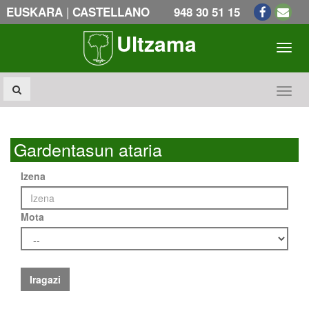
|
EUSKARA
CASTELLANO
948 30 51 15
Ultzama
Toogl
Toogl
Gardentasun ataria
Izena
Mota
Iragazi