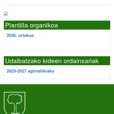
Plantilla organikoa
2026. urtekoa
Udalbatzako kideen ordainsariak
2023-2027 agintaldirako