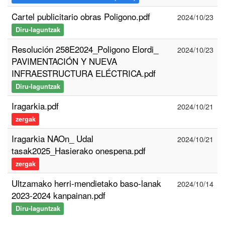
Cartel publicitario obras Poligono.pdf
2024/10/23
Diru-laguntzak
Resolución 258E2024_Poligono Elordi_
2024/10/23
PAVIMENTACIÓN Y NUEVA
INFRAESTRUCTURA ELÉCTRICA.pdf
Diru-laguntzak
Iragarkia.pdf
2024/10/21
zergak
Iragarkia NAOn_ Udal
2024/10/21
tasak2025_Hasierako onespena.pdf
zergak
Ultzamako herri-mendietako baso-lanak
2024/10/14
2023-2024 kanpainan.pdf
Diru-laguntzak