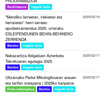
PROGRAMAZIOA
Berdintasuna
iragarki taula
"Mendiko larreetan, irekietan eta
2025/02/19
hertsietan” herri-larreen
aprobetxamendua 2025. urterako.
ESLEIPENDUNEN BEHIN-BEHINEKO
ZERRENDA
Bandoa
iragarki taula
Nekazaritza-Ibilgailuen Azterketa
2025/02/17
Teknikoaren egutegia 2025
Bandoa
iragarki taula
Ultzamako Parke Mikologikoaren arauen
2025/02/17
eta tarifen onespena | 2025ko kanpaina
Parke mikologikoa
Bandoa
iragarki taula