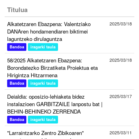
Titulua
Alkatetzaren Ebazpena: Valentziako
2025/03/18
DANAren hondamendiaren biktimei
laguntzeko dirulaguntza
Bandoa
iragarki taula
58/2025 Alkatetzaren Ebazpena:
2025/03/18
Borondatezko Birzatiketa Proiektua eta
Hirigintza Hitzarmena
Bandoa
iragarki taula
Deialdia: oposizio-lehiaketa bidez
2025/03/17
instalazioen GARBITZAILE lanpostu bat |
BEHIN-BEHINEKO ZERRENDA
Bandoa
iragarki taula
"Larraintzarko Zentro Zibikoaren"
2025/03/11