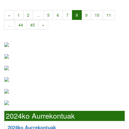
«
1
2
...
5
6
7
8
9
10
11
...
44
45
»
2024ko Aurrekontuak
2024ko Aurrekontuak