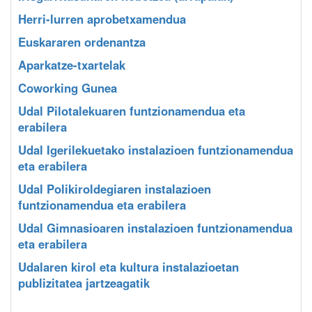
Herri-lurren aprobetxamendua
Euskararen ordenantza
Aparkatze-txartelak
Coworking Gunea
Udal Pilotalekuaren funtzionamendua eta
erabilera
Udal Igerilekuetako instalazioen funtzionamendua
eta erabilera
Udal Polikiroldegiaren instalazioen
funtzionamendua eta erabilera
Udal Gimnasioaren instalazioen funtzionamendua
eta erabilera
Udalaren kirol eta kultura instalazioetan
publizitatea jartzeagatik