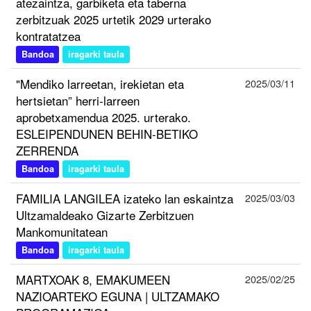
atezaintza, garbiketa eta taberna
zerbitzuak 2025 urtetik 2029 urterako
kontratatzea
Bandoa
iragarki taula
"Mendiko larreetan, irekietan eta
2025/03/11
hertsietan” herri-larreen
aprobetxamendua 2025. urterako.
ESLEIPENDUNEN BEHIN-BETIKO
ZERRENDA
Bandoa
iragarki taula
FAMILIA LANGILEA izateko lan eskaintza
2025/03/03
Ultzamaldeako Gizarte Zerbitzuen
Mankomunitatean
Bandoa
iragarki taula
MARTXOAK 8, EMAKUMEEN
2025/02/25
NAZIOARTEKO EGUNA | ULTZAMAKO