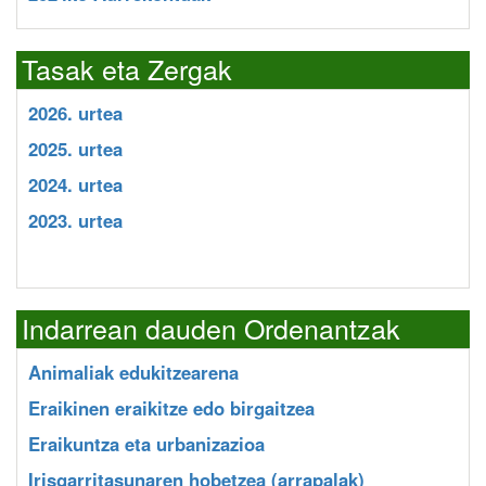
Tasak eta Zergak
2026. urtea
2025. urtea
2024. urtea
2023. urtea
Indarrean dauden Ordenantzak
Animaliak edukitzearena
Eraikinen eraikitze edo birgaitzea
Eraikuntza eta urbanizazioa
Irisgarritasunaren hobetzea (arrapalak)