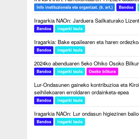
Info instituzionala eta organizat. (6. art.)
Bandoa
Iragarkia NAOn: Jarduera Sailkaturako Lizent
Bandoa
iragarki taula
Iragarkia: Bake epailearen eta haren ordezk
Bandoa
iragarki taula
2024ko abenduaren 5eko Ohiko Osoko Bilkura
Bandoa
iragarki taula
Osoko bilkura
Lur-Ondasunen gaineko kontribuzioa eta Kirol
seihilekoaren erroldaren ordainketa-epea
Bandoa
iragarki taula
Iragarkia NAOn: Lur ondasun higiezinen bali
Bandoa
iragarki taula