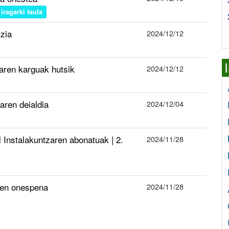
iragarki taula
zia
2024/12/12
oaren karguak hutsik
2024/12/12
ren deialdia
2024/12/04
 Instalakuntzaren abonatuak | 2.
2024/11/28
oen onespena
2024/11/28