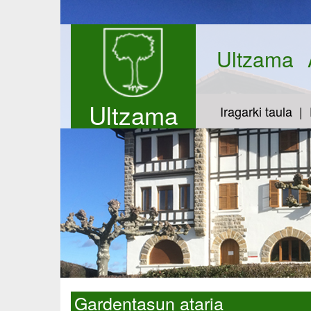
Ultzama
Ultzama
Iragarki taula
Gardentasun ataria