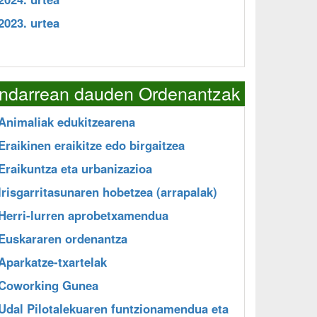
2023. urtea
Indarrean dauden Ordenantzak
Animaliak edukitzearena
Eraikinen eraikitze edo birgaitzea
Eraikuntza eta urbanizazioa
Irisgarritasunaren hobetzea (arrapalak)
Herri-lurren aprobetxamendua
Euskararen ordenantza
Aparkatze-txartelak
Coworking Gunea
Udal Pilotalekuaren funtzionamendua eta