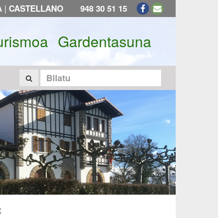
|
A
CASTELLANO
948 30 51 15
urismoa
Gardentasuna