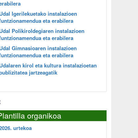
erabilera
Udal Igerilekuetako instalazioen
funtzionamendua eta erabilera
Udal Polikiroldegiaren instalazioen
funtzionamendua eta erabilera
Udal Gimnasioaren instalazioen
funtzionamendua eta erabilera
Udalaren kirol eta kultura instalazioetan
publizitatea jartzeagatik
Plantilla organikoa
2026. urtekoa