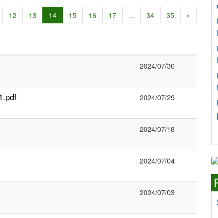
12
13
14
15
16
17
...
34
35
»
2024/07/30
1.pdf
2024/07/29
2024/07/18
2024/07/04
2024/07/03