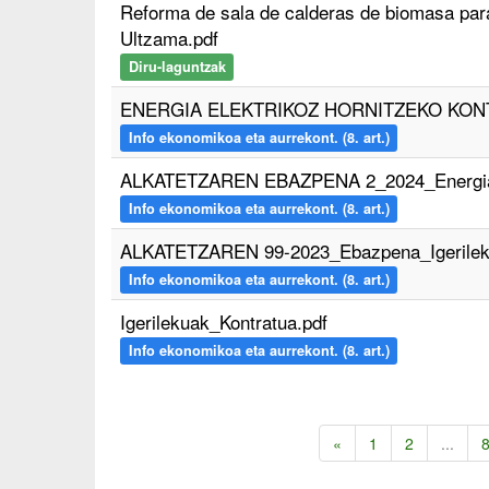
Reforma de sala de calderas de biomasa para
Ultzama.pdf
Diru-laguntzak
ENERGIA ELEKTRIKOZ HORNITZEKO KONT
Info ekonomikoa eta aurrekont. (8. art.)
ALKATETZAREN EBAZPENA 2_2024_Energia E
Info ekonomikoa eta aurrekont. (8. art.)
ALKATETZAREN 99-2023_Ebazpena_Igerilek
Info ekonomikoa eta aurrekont. (8. art.)
Igerilekuak_Kontratua.pdf
Info ekonomikoa eta aurrekont. (8. art.)
«
1
2
...