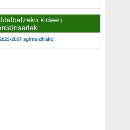
Udalbatzako kideen
ordainsariak
2023-2027 agintaldirako