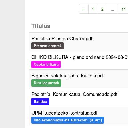
«
1
2
...
11
Titulua
Pediatria Prentsa Oharra.pdf
Prentsa oharrak
OHIKO BILKURA - pleno ordinario 2024-08-0
Osoko bilkura
Bigarren solairua_obra kartela.pdf
Diru-laguntzak
Pediatría_Komunikatua_Comunicado.pdf
Bandoa
UPM kudeatzeko kontratua.pdf
Info ekonomikoa eta aurrekont. (8. art.)