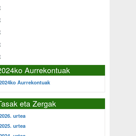
2024ko Aurrekontuak
2024ko Aurrekontuak
Tasak eta Zergak
2026. urtea
2025. urtea
2024. urtea