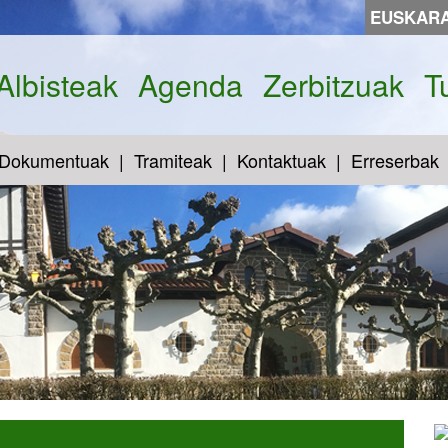
EUSKAR
Albisteak
Agenda
Zerbitzuak
T
Dokumentuak
Tramiteak
Kontaktuak
Erreserbak