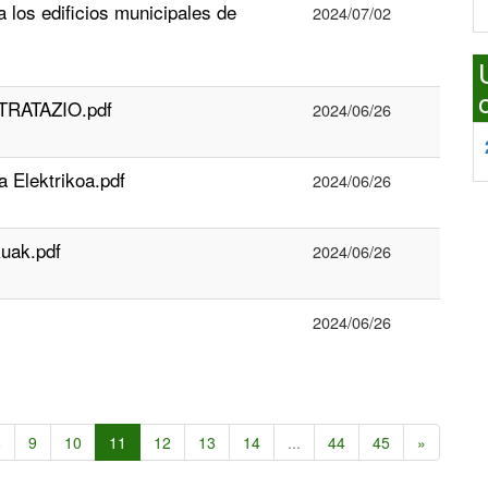
 los edificios municipales de
2024/07/02
RATAZIO.pdf
2024/06/26
lektrikoa.pdf
2024/06/26
uak.pdf
2024/06/26
2024/06/26
8
9
10
11
12
13
14
...
44
45
»