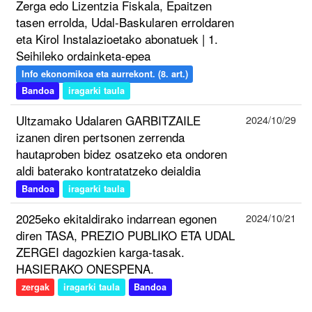
Zerga edo Lizentzia Fiskala, Epaitzen
tasen errolda, Udal-Baskularen erroldaren
eta Kirol Instalazioetako abonatuek | 1.
Seihileko ordainketa-epea
Info ekonomikoa eta aurrekont. (8. art.)
Bandoa
iragarki taula
Ultzamako Udalaren GARBITZAILE
2024/10/29
izanen diren pertsonen zerrenda
hautaproben bidez osatzeko eta ondoren
aldi baterako kontratatzeko deialdia
Bandoa
iragarki taula
2025eko ekitaldirako indarrean egonen
2024/10/21
diren TASA, PREZIO PUBLIKO ETA UDAL
ZERGEI dagozkien karga-tasak.
HASIERAKO ONESPENA.
zergak
iragarki taula
Bandoa