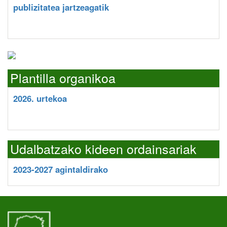
publizitatea jartzeagatik
Plantilla organikoa
2026. urtekoa
Udalbatzako kideen ordainsariak
2023-2027 agintaldirako