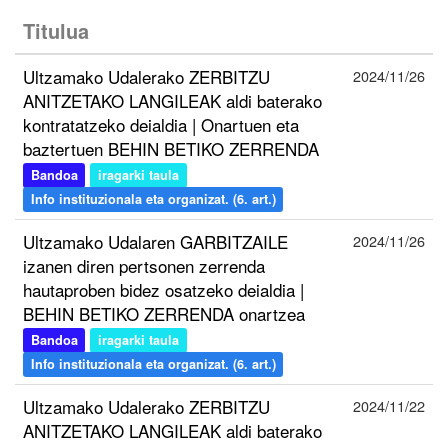
Titulua
Ultzamako Udalerako ZERBITZU
2024/11/26
ANITZETAKO LANGILEAK aldi baterako
kontratatzeko deialdia | Onartuen eta
baztertuen BEHIN BETIKO ZERRENDA
Bandoa
iragarki taula
Info instituzionala eta organizat. (6. art.)
Ultzamako Udalaren GARBITZAILE
2024/11/26
izanen diren pertsonen zerrenda
hautaproben bidez osatzeko deialdia |
BEHIN BETIKO ZERRENDA onartzea
Bandoa
iragarki taula
Info instituzionala eta organizat. (6. art.)
Ultzamako Udalerako ZERBITZU
2024/11/22
ANITZETAKO LANGILEAK aldi baterako