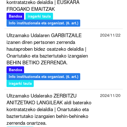
kontratatzeko deialdia | EUSKARA
FROGAKO EMAITZAK
Bandoa
iragarki taula
Info instituzionala eta organizat. (6. art.)
Ultzamako Udalaren GARBITZAILE
2024/11/22
izanen diren pertsonen zerrenda
hautaproben bidez osatzeko deialdia |
Onartutako eta baztertutako izangaien
BEHIN BETIKO ZERRENDA.
Bandoa
Info instituzionala eta organizat. (6. art.)
iragarki taula
Ultzamako Udalerako ZERBITZU
2024/11/20
ANITZETAKO LANGILEAK aldi baterako
kontratatzeko deialdia | Onartutako eta
baztertutako izangaien behin-behineko
zerrenda onartzea.