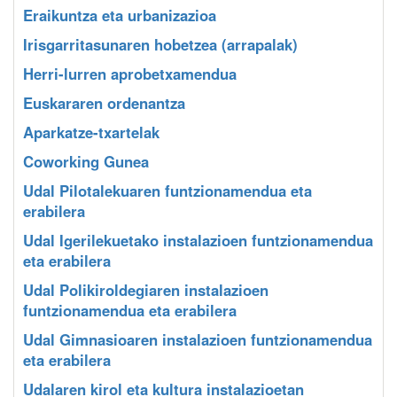
Eraikuntza eta urbanizazioa
Irisgarritasunaren hobetzea (arrapalak)
Herri-lurren aprobetxamendua
Euskararen ordenantza
Aparkatze-txartelak
Coworking Gunea
Udal Pilotalekuaren funtzionamendua eta
erabilera
Udal Igerilekuetako instalazioen funtzionamendua
eta erabilera
Udal Polikiroldegiaren instalazioen
funtzionamendua eta erabilera
Udal Gimnasioaren instalazioen funtzionamendua
eta erabilera
Udalaren kirol eta kultura instalazioetan