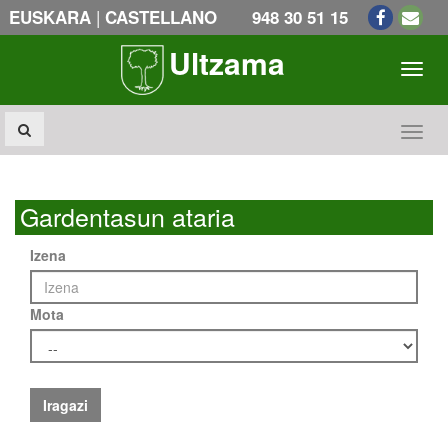
|
EUSKARA
CASTELLANO
948 30 51 15
Ultzama
Toogl
Toogl
Gardentasun ataria
Izena
Mota
Iragazi