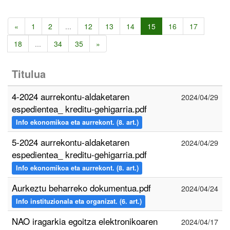
«
1
2
...
12
13
14
15
16
17
18
...
34
35
»
Titulua
4-2024 aurrekontu-aldaketaren
2024/04/29
espedientea_ kreditu-gehigarria.pdf
Info ekonomikoa eta aurrekont. (8. art.)
5-2024 aurrekontu-aldaketaren
2024/04/29
espedientea_ kreditu-gehigarria.pdf
Info ekonomikoa eta aurrekont. (8. art.)
Aurkeztu beharreko dokumentua.pdf
2024/04/24
Info instituzionala eta organizat. (6. art.)
NAO iragarkia egoitza elektronikoaren
2024/04/17