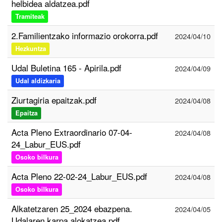
helbidea aldatzea.pdf
Tramiteak
2.Familientzako informazio orokorra.pdf
2024/04/10
Hezkuntza
Udal Buletina 165 - Apirila.pdf
2024/04/09
Udal aldizkaria
Ziurtagiria epaitzak.pdf
2024/04/08
Epaitza
Acta Pleno Extraordinario 07-04-
2024/04/08
24_Labur_EUS.pdf
Osoko bilkura
Acta Pleno 22-02-24_Labur_EUS.pdf
2024/04/08
Osoko bilkura
Alkatetzaren 25_2024 ebazpena.
2024/04/05
Udalaren karpa alokatzea.pdf