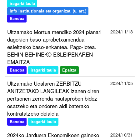
iragarki taula
Info instituzionala eta organizat. (6. art.)
Bandoa
Ultzamako Mortua mendiko 2024 planari
2024/11/18
dagokion baso-aprobetxamendua
esleitzeko baso-enkantea. Pago-lotea.
BEHIN-BEHINEKO ESLEIPENAREN
EMAITZA
Bandoa
iragarki taula
Epaitza
Ultzamako Udalaren ZERBITZU
2024/11/05
ANITZETAKO LANGILEAK izanen diren
pertsonen zerrenda hautaproben bidez
osatzeko eta ondoren aldi baterako
kontratatzeko deialdia
Bandoa
iragarki taula
2024ko Jarduera Ekonomikoen gaineko
2024/10/31