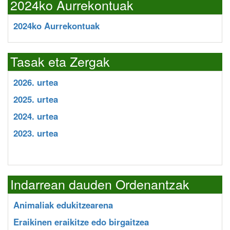
2024ko Aurrekontuak
2024ko Aurrekontuak
Tasak eta Zergak
2026. urtea
2025. urtea
2024. urtea
2023. urtea
Indarrean dauden Ordenantzak
Animaliak edukitzearena
Eraikinen eraikitze edo birgaitzea