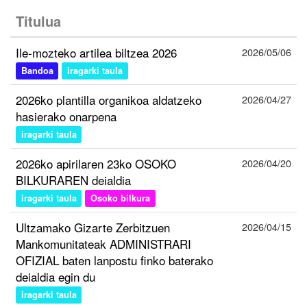
Titulua
Ile-mozteko artilea biltzea 2026
2026/05/06
Bandoa
iragarki taula
2026ko plantilla organikoa aldatzeko
2026/04/27
hasierako onarpena
iragarki taula
2026ko apirilaren 23ko OSOKO
2026/04/20
BILKURAREN deialdia
iragarki taula
Osoko bilkura
Ultzamako Gizarte Zerbitzuen
2026/04/15
Mankomunitateak ADMINISTRARI
OFIZIAL baten lanpostu finko baterako
deialdia egin du
iragarki taula