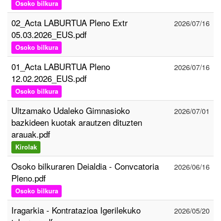
Osoko bilkura
02_Acta LABURTUA Pleno Extr
2026/07/16
05.03.2026_EUS.pdf
Osoko bilkura
01_Acta LABURTUA Pleno
2026/07/16
12.02.2026_EUS.pdf
Osoko bilkura
Ultzamako Udaleko Gimnasioko
2026/07/01
bazkideen kuotak arautzen dituzten
arauak.pdf
Kirolak
Osoko bilkuraren Deialdia - Convcatoria
2026/06/16
Pleno.pdf
Osoko bilkura
Iragarkia - Kontratazioa Igerilekuko
2026/05/20