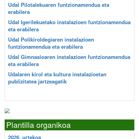
Udal Pilotalekuaren funtzionamendua eta
erabilera
Udal Igerilekuetako instalazioen funtzionamendua
eta erabilera
Udal Polikiroldegiaren instalazioen
funtzionamendua eta erabilera
Udal Gimnasioaren instalazioen funtzionamendua
eta erabilera
Udalaren kirol eta kultura instalazioetan
publizitatea jartzeagatik
Plantilla organikoa
2026. urtekoa