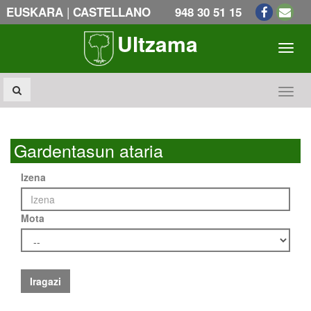
|
EUSKARA
CASTELLANO
948 30 51 15
Ultzama
Toogl
Toogl
Gardentasun ataria
Izena
Mota
Iragazi