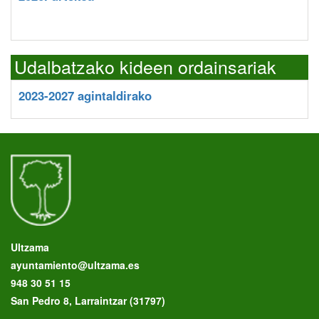
Udalbatzako kideen ordainsariak
2023-2027 agintaldirako
Ultzama
ayuntamiento@ultzama.es
948 30 51 15
San Pedro 8, Larraintzar (31797)