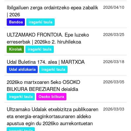
Ibilgailuen zerga ordaintzeko epea zabalik
2026/04/10
| 2026
Bandoa
iragarki taula
ULTZAMAKO FRONTOIA. Epe luzeko
2026/03/25
erreserbak | 2026ko 2. hiruhilekoa
Kirolak
iragarki taula
Udal Buletina 174. alea | MARTXOA
2026/03/18
Udal aldizkaria
iragarki taula
2026ko martxoaren 5eko OSOKO
2026/03/05
BILKURA BEREZIAREN deialdia
iragarki taula
Osoko bilkura
Ultzamako Udalak etxebizitza publikoaren
2026/03/03
eta energia-eraginkortasunaren aldeko
apustua egin du 2026ko aurrekontuetan
iragarki taula