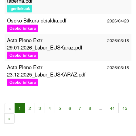
taberna.pdf
igerilekuak
Osoko Bilkura deialdia.pdf
2026/04/20
Osoko bilkura
Acta Pleno Extr
2026/03/18
29.01.2026_Labur_EUSKaraz.pdf
Osoko bilkura
Acta Pleno Extr
2026/03/18
23.12.2025_Labur_EUSKARAZ.pdf
Osoko bilkura
«
1
2
3
4
5
6
7
8
...
44
45
»