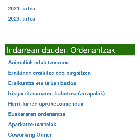
2024. urtea
2023. urtea
Indarrean dauden Ordenantzak
Animaliak edukitzearena
Eraikinen eraikitze edo birgaitzea
Eraikuntza eta urbanizazioa
Irisgarritasunaren hobetzea (arrapalak)
Herri-lurren aprobetxamendua
Euskararen ordenantza
Aparkatze-txartelak
Coworking Gunea