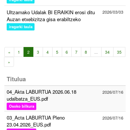
Ultzamako Udalak BI ERAIKIN erosi ditu
2026/03/03
Auzan etxebizitza gisa erabiltzeko
iragarki taula
«
1
2
3
4
5
6
7
8
...
34
35
»
Titulua
04_Akta LABURTUA 2026.06.18
2026/07/16
udalbatza_EUS.pdf
Osoko bilkura
03_Acta LABURTUA Pleno
2026/07/16
23.04.2026_EUS.pdf