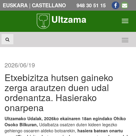
|
EUSKARA
CASTELLANO
948 30 51 15
Ultzama
Toogl
Toogl
2026/06/19
Etxebizitza hutsen gaineko
zerga arautzen duen udal
ordenantza. Hasierako
onarpena
Ultzamako Udalak, 2026ko ekainaren 18an egindako Ohiko
Osoko Bilkuran,
Udalbatza osatzen duten kideen legezko
gehiengo osoaren aldeko botoarekin,
hasiera batean onartu