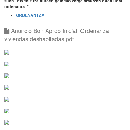
zuen “Etxebizitza hutsen gaineko zerga arautzen duen udal
ordenantza”.
ORDENANTZA
Anuncio Bon Aprob Inicial_Ordenanza
viviendas deshabitadas.pdf