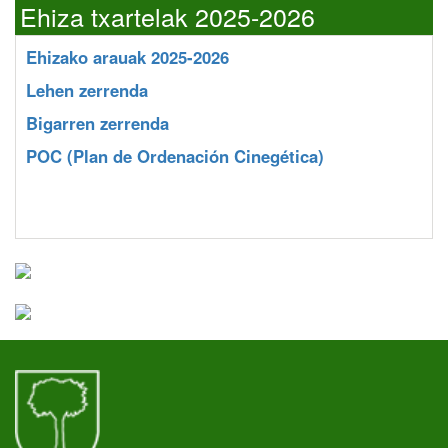
Ehiza txartelak 2025-2026
Ehizako arauak 2025-2026
Lehen zerrenda
Bigarren zerrenda
POC
(Plan de Ordenación Cinegética)