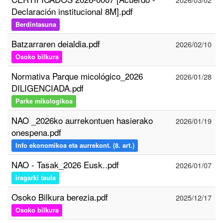
Declaración institucional 8M].pdf
Berdintasuna
Batzarraren deialdia.pdf
2026/02/10
Osoko bilkura
Normativa Parque micológico_2026
2026/01/28
DILIGENCIADA.pdf
Parke mikologikoa
NAO _2026ko aurrekontuen hasierako
2026/01/19
onespena.pdf
Info ekonomikoa eta aurrekont. (8. art.)
NAO - Tasak_2026 Eusk..pdf
2026/01/07
iragarki taula
Osoko Bilkura berezia.pdf
2025/12/17
Osoko bilkura