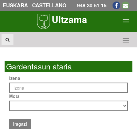
|
EUSKARA
CASTELLANO
948 30 51 15
Ultzama
Toogl
Toogl
Gardentasun ataria
Izena
Mota
Iragazi