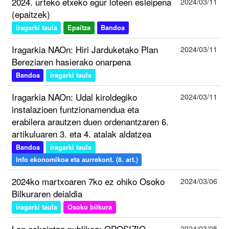
2024. urteko etxeko egur loteen esleipena
2024/03/11
(epaitzek)
iragarki taula
Epaitza
Bandoa
Iragarkia NAOn: Hiri Jarduketako Plan
2024/03/11
Bereziaren hasierako onarpena
Bandoa
iragarki taula
Iragarkia NAOn: Udal kiroldegiko
2024/03/11
instalazioen funtzionamendua eta
erabilera arautzen duen ordenantzaren 6.
artikuluaren 3. eta 4. atalak aldatzea
Bandoa
iragarki taula
Info ekonomikoa eta aurrekont. (8. art.)
2024ko martxoaren 7ko ez ohiko Osoko
2024/03/06
Bilkuraren deialdia
iragarki taula
Osoko bilkura
Lan eskaintza publikoa: OPOSIZIO
2024/03/05