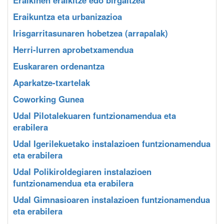
Eraikuntza eta urbanizazioa
Irisgarritasunaren hobetzea (arrapalak)
Herri-lurren aprobetxamendua
Euskararen ordenantza
Aparkatze-txartelak
Coworking Gunea
Udal Pilotalekuaren funtzionamendua eta
erabilera
Udal Igerilekuetako instalazioen funtzionamendua
eta erabilera
Udal Polikiroldegiaren instalazioen
funtzionamendua eta erabilera
Udal Gimnasioaren instalazioen funtzionamendua
eta erabilera