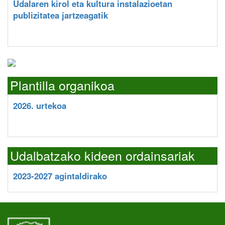
Udalaren kirol eta kultura instalazioetan
publizitatea jartzeagatik
Plantilla organikoa
2026. urtekoa
Udalbatzako kideen ordainsariak
2023-2027 agintaldirako