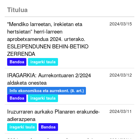
Titulua
"Mendiko larreetan, irekietan eta
2024/03/15
hertsietan” herri-larreen
aprobetxamendua 2024. urterako.
ESLEIPENDUNEN BEHIN-BETIKO
ZERRENDA
Bandoa
iragarki taula
IRAGARKIA: Aurrekontuaren 2/2024
2024/03/12
aldaketa onestea
Info ekonomikoa eta aurrekont. (8. art.)
Bandoa
iragarki taula
Iruzurraren aurkako Planaren erakunde-
2024/03/11
adierazpena
iragarki taula
Bandoa