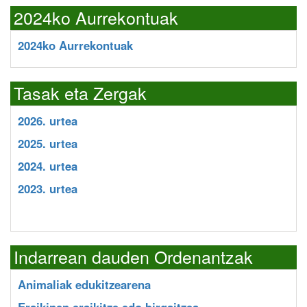
2024ko Aurrekontuak
2024ko Aurrekontuak
Tasak eta Zergak
2026. urtea
2025. urtea
2024. urtea
2023. urtea
Indarrean dauden Ordenantzak
Animaliak edukitzearena
Eraikinen eraikitze edo birgaitzea