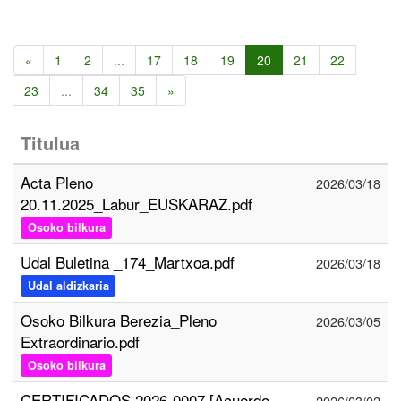
«
1
2
...
17
18
19
20
21
22
23
...
34
35
»
Titulua
Acta Pleno
2026/03/18
20.11.2025_Labur_EUSKARAZ.pdf
Osoko bilkura
Udal Buletina _174_Martxoa.pdf
2026/03/18
Udal aldizkaria
Osoko Bilkura Berezia_Pleno
2026/03/05
Extraordinario.pdf
Osoko bilkura
CERTIFICADOS 2026-0007 [Acuerdo -
2026/03/02