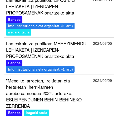
LEHIAKETA | IZENDAPEN-
PROPOSAMENAK onartzeko akta
Bandoa
Info instituzionala eta organizat. (6. art.)
iragarki taula
Lan eskaintza publikoa: MEREZIMENDU
2024/03/05
LEHIAKETA | IZENDAPEN-
PROPOSAMENAK onartzeko akta
Bandoa
Info instituzionala eta organizat. (6. art.)
"Mendiko larreetan, irekietan eta
2024/02/29
hertsietan” herri-larreen
aprobetxamendua 2024. urterako.
ESLEIPENDUNEN BEHIN-BEHINEKO
ZERRENDA
Bandoa
iragarki taula