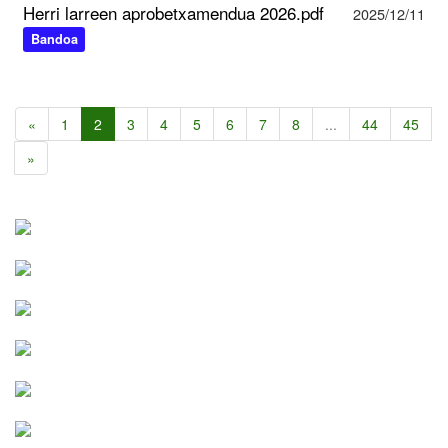
Herri larreen aprobetxamendua 2026.pdf
2025/12/11
Bandoa
«
1
2
3
4
5
6
7
8
...
44
45
»