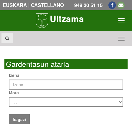
|
EUSKARA
CASTELLANO
948 30 51 15
Ultzama
Toogl
Toogl
Gardentasun ataria
Izena
Mota
Iragazi