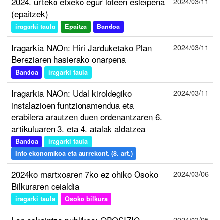
2024. urteko etxeko egur loteen esleipena
2024/03/11
(epaitzek)
iragarki taula
Epaitza
Bandoa
Iragarkia NAOn: Hiri Jarduketako Plan
2024/03/11
Bereziaren hasierako onarpena
Bandoa
iragarki taula
Iragarkia NAOn: Udal kiroldegiko
2024/03/11
instalazioen funtzionamendua eta
erabilera arautzen duen ordenantzaren 6.
artikuluaren 3. eta 4. atalak aldatzea
Bandoa
iragarki taula
Info ekonomikoa eta aurrekont. (8. art.)
2024ko martxoaren 7ko ez ohiko Osoko
2024/03/06
Bilkuraren deialdia
iragarki taula
Osoko bilkura
Lan eskaintza publikoa: OPOSIZIO
2024/03/05