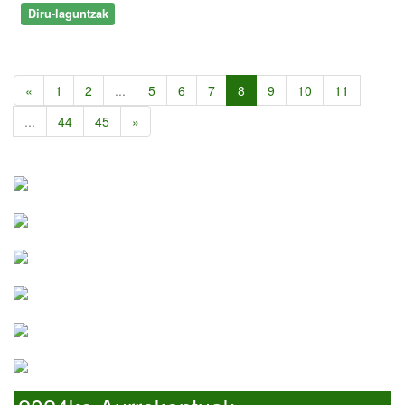
Diru-laguntzak
«
1
2
...
5
6
7
8
9
10
11
...
44
45
»