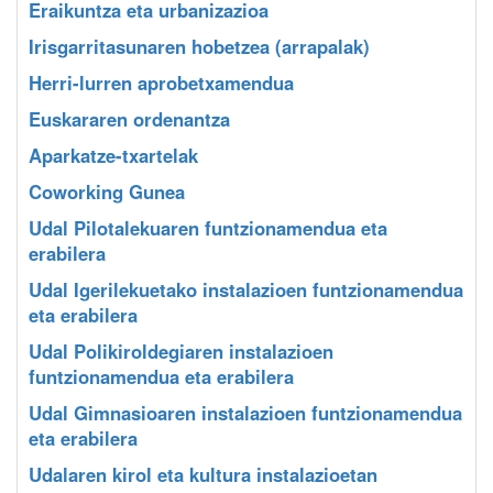
Eraikuntza eta urbanizazioa
Irisgarritasunaren hobetzea (arrapalak)
Herri-lurren aprobetxamendua
Euskararen ordenantza
Aparkatze-txartelak
Coworking Gunea
Udal Pilotalekuaren funtzionamendua eta
erabilera
Udal Igerilekuetako instalazioen funtzionamendua
eta erabilera
Udal Polikiroldegiaren instalazioen
funtzionamendua eta erabilera
Udal Gimnasioaren instalazioen funtzionamendua
eta erabilera
Udalaren kirol eta kultura instalazioetan