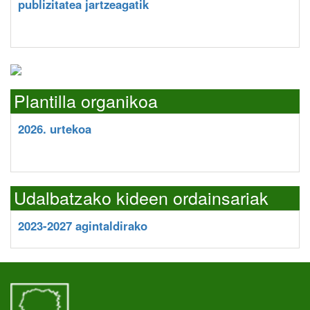
publizitatea jartzeagatik
Plantilla organikoa
2026. urtekoa
Udalbatzako kideen ordainsariak
2023-2027 agintaldirako