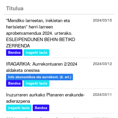
Titulua
"Mendiko larreetan, irekietan eta
2024/03/15
hertsietan” herri-larreen
aprobetxamendua 2024. urterako.
ESLEIPENDUNEN BEHIN-BETIKO
ZERRENDA
Bandoa
iragarki taula
IRAGARKIA: Aurrekontuaren 2/2024
2024/03/12
aldaketa onestea
Info ekonomikoa eta aurrekont. (8. art.)
Bandoa
iragarki taula
Iruzurraren aurkako Planaren erakunde-
2024/03/11
adierazpena
iragarki taula
Bandoa