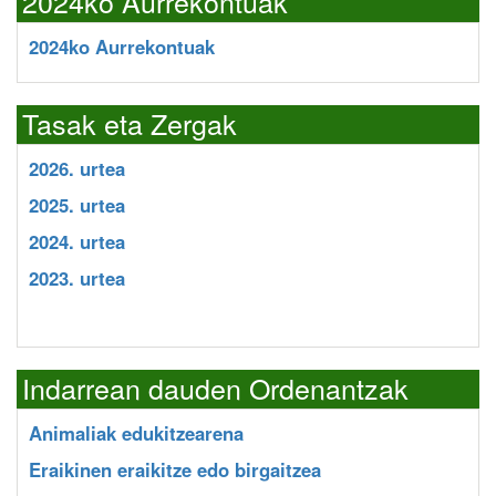
2024ko Aurrekontuak
2024ko Aurrekontuak
Tasak eta Zergak
2026. urtea
2025. urtea
2024. urtea
2023. urtea
Indarrean dauden Ordenantzak
Animaliak edukitzearena
Eraikinen eraikitze edo birgaitzea