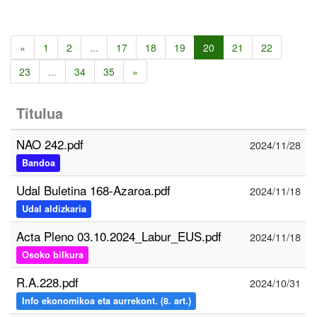
«
1
2
...
17
18
19
20
21
22
23
...
34
35
»
Titulua
NAO 242.pdf
2024/11/28
Bandoa
Udal Buletina 168-Azaroa.pdf
2024/11/18
Udal aldizkaria
Acta Pleno 03.10.2024_Labur_EUS.pdf
2024/11/18
Osoko bilkura
R.A.228.pdf
2024/10/31
Info ekonomikoa eta aurrekont. (8. art.)