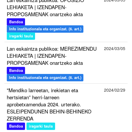
LEHIAKETA | IZENDAPEN-
PROPOSAMENAK onartzeko akta
Bandoa
Info instituzionala eta organizat. (6. art.)
iragarki taula
Lan eskaintza publikoa: MEREZIMENDU
2024/03/05
LEHIAKETA | IZENDAPEN-
PROPOSAMENAK onartzeko akta
Bandoa
Info instituzionala eta organizat. (6. art.)
"Mendiko larreetan, irekietan eta
2024/02/29
hertsietan” herri-larreen
aprobetxamendua 2024. urterako.
ESLEIPENDUNEN BEHIN-BEHINEKO
ZERRENDA
Bandoa
iragarki taula