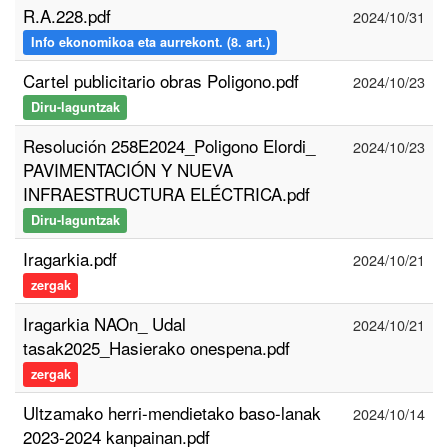
R.A.228.pdf
2024/10/31
Info ekonomikoa eta aurrekont. (8. art.)
Cartel publicitario obras Poligono.pdf
2024/10/23
Diru-laguntzak
Resolución 258E2024_Poligono Elordi_
2024/10/23
PAVIMENTACIÓN Y NUEVA
INFRAESTRUCTURA ELÉCTRICA.pdf
Diru-laguntzak
Iragarkia.pdf
2024/10/21
zergak
Iragarkia NAOn_ Udal
2024/10/21
tasak2025_Hasierako onespena.pdf
zergak
Ultzamako herri-mendietako baso-lanak
2024/10/14
2023-2024 kanpainan.pdf