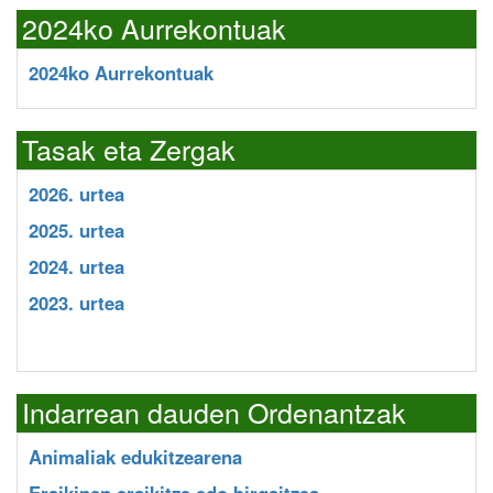
2024ko Aurrekontuak
2024ko Aurrekontuak
Tasak eta Zergak
2026. urtea
2025. urtea
2024. urtea
2023. urtea
Indarrean dauden Ordenantzak
Animaliak edukitzearena
Eraikinen eraikitze edo birgaitzea