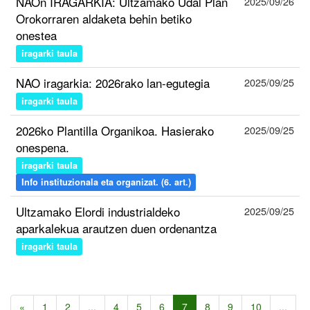
NAOn IRAGARKIA: Ultzamako Udal Plan
2025/09/26
Orokorraren aldaketa behin betiko
onestea
iragarki taula
NAO iragarkia: 2026rako lan-egutegia
2025/09/25
iragarki taula
2026ko Plantilla Organikoa. Hasierako
2025/09/25
onespena.
iragarki taula
Info instituzionala eta organizat. (6. art.)
Ultzamako Elordi industrialdeko
2025/09/25
aparkalekua arautzen duen ordenantza
iragarki taula
«
1
2
...
4
5
6
7
8
9
10
...