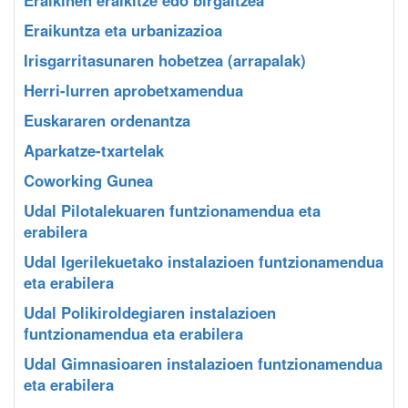
Eraikuntza eta urbanizazioa
Irisgarritasunaren hobetzea (arrapalak)
Herri-lurren aprobetxamendua
Euskararen ordenantza
Aparkatze-txartelak
Coworking Gunea
Udal Pilotalekuaren funtzionamendua eta
erabilera
Udal Igerilekuetako instalazioen funtzionamendua
eta erabilera
Udal Polikiroldegiaren instalazioen
funtzionamendua eta erabilera
Udal Gimnasioaren instalazioen funtzionamendua
eta erabilera