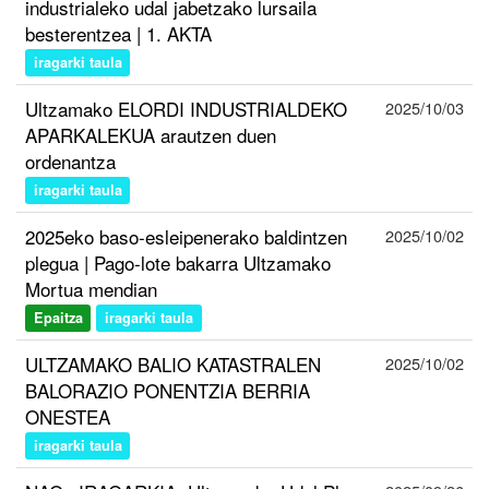
industrialeko udal jabetzako lursaila
besterentzea | 1. AKTA
iragarki taula
Ultzamako ELORDI INDUSTRIALDEKO
2025/10/03
APARKALEKUA arautzen duen
ordenantza
iragarki taula
2025eko baso-esleipenerako baldintzen
2025/10/02
plegua | Pago-lote bakarra Ultzamako
Mortua mendian
Epaitza
iragarki taula
ULTZAMAKO BALIO KATASTRALEN
2025/10/02
BALORAZIO PONENTZIA BERRIA
ONESTEA
iragarki taula