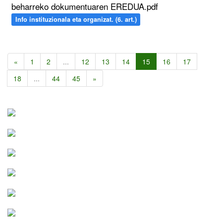
beharreko dokumentuaren EREDUA.pdf
Info instituzionala eta organizat. (6. art.)
«
1
2
...
12
13
14
15
16
17
18
...
44
45
»