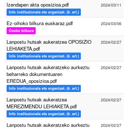
Izendapen akta oposizioa.pdf
2024/03/11
Info instituzionala eta organizat. (6. art.)
Ez-oihoko bilkura euskaraz.pdf
2024/03/06
Osoko bilkura
Lanpostu hutsak aukeratzea OPOSIZIO
2024/02/27
LEHIAKETA.pdf
Info instituzionala eta organizat. (6. art.)
Lanpostu hutsak aukeratzeko aurkeztu
2024/02/27
beharreko dokumentuaren
EREDUA_oposizioa.pdf
Info instituzionala eta organizat. (6. art.)
Lanpostu hutsak aukeratzea
2024/02/27
MEREZIMENDU LEHIAKETA.pdf
Info instituzionala eta organizat. (6. art.)
Lanpostu hutsak aukeratzeko aurkeztu
2024/02/27