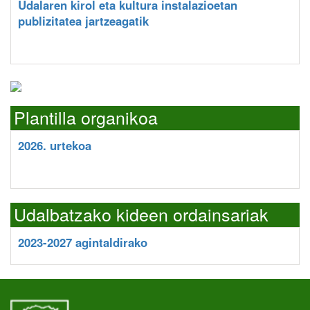
Udalaren kirol eta kultura instalazioetan
publizitatea jartzeagatik
Plantilla organikoa
2026. urtekoa
Udalbatzako kideen ordainsariak
2023-2027 agintaldirako