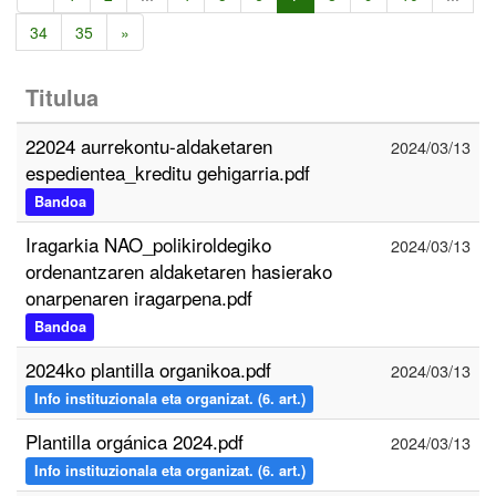
34
35
»
Titulua
22024 aurrekontu-aldaketaren
2024/03/13
espedientea_kreditu gehigarria.pdf
Bandoa
Iragarkia NAO_polikiroldegiko
2024/03/13
ordenantzaren aldaketaren hasierako
onarpenaren iragarpena.pdf
Bandoa
2024ko plantilla organikoa.pdf
2024/03/13
Info instituzionala eta organizat. (6. art.)
Plantilla orgánica 2024.pdf
2024/03/13
Info instituzionala eta organizat. (6. art.)