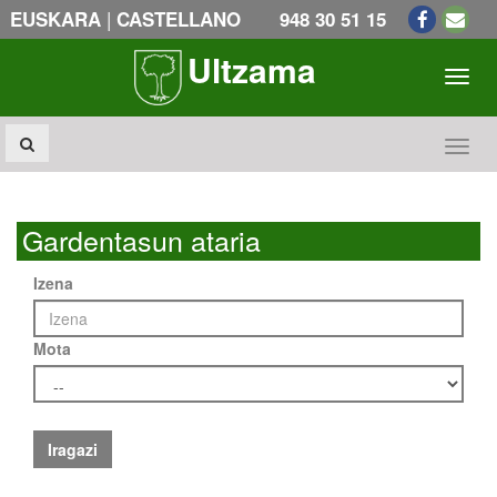
|
EUSKARA
CASTELLANO
948 30 51 15
Ultzama
Toogl
Toogl
Gardentasun ataria
Izena
Mota
Iragazi