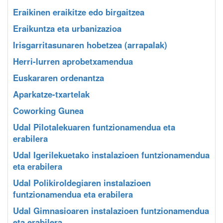
Eraikinen eraikitze edo birgaitzea
Eraikuntza eta urbanizazioa
Irisgarritasunaren hobetzea (arrapalak)
Herri-lurren aprobetxamendua
Euskararen ordenantza
Aparkatze-txartelak
Coworking Gunea
Udal Pilotalekuaren funtzionamendua eta
erabilera
Udal Igerilekuetako instalazioen funtzionamendua
eta erabilera
Udal Polikiroldegiaren instalazioen
funtzionamendua eta erabilera
Udal Gimnasioaren instalazioen funtzionamendua
eta erabilera