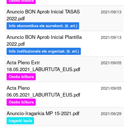
Osoko bilkura
Anuncio BON Aprob Inicial TASAS
2021/09/13
2022.pdf
Info ekonomikoa eta aurrekont. (8. art.)
Anuncio BON Aprob Inicial Plantilla
2021/09/13
2022.pdf
Info instituzionala eta organizat. (6. art.)
Acta Pleno Extr
2021/09/05
18.05.2021_LABURTUTA_EUS.pdf
Osoko bilkura
Acta Pleno
2021/09/05
06.05.2021_LABURTUTA_EUS.pdf
Osoko bilkura
Anuncio-Iragarkia MP 15-2021.pdf
2021/06/29
iragarki taula