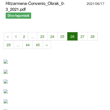
Hitzarmena-Convenio_Obrak_0-
2021/06/17
3_2021.pdf
Diru-laguntzak
«
1
2
...
23
24
25
26
27
28
29
...
44
45
»