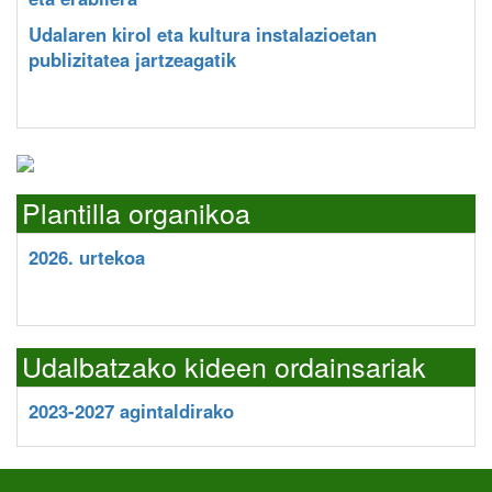
Udalaren kirol eta kultura instalazioetan
publizitatea jartzeagatik
Plantilla organikoa
2026. urtekoa
Udalbatzako kideen ordainsariak
2023-2027 agintaldirako