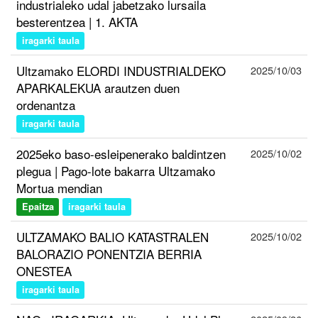
industrialeko udal jabetzako lursaila
besterentzea | 1. AKTA
iragarki taula
Ultzamako ELORDI INDUSTRIALDEKO
2025/10/03
APARKALEKUA arautzen duen
ordenantza
iragarki taula
2025eko baso-esleipenerako baldintzen
2025/10/02
plegua | Pago-lote bakarra Ultzamako
Mortua mendian
Epaitza
iragarki taula
ULTZAMAKO BALIO KATASTRALEN
2025/10/02
BALORAZIO PONENTZIA BERRIA
ONESTEA
iragarki taula