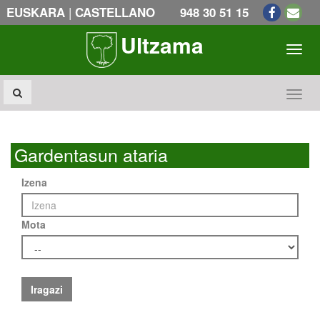
|
EUSKARA
CASTELLANO
948 30 51 15
Ultzama
Toogl
Toogl
Gardentasun ataria
Izena
Mota
Iragazi