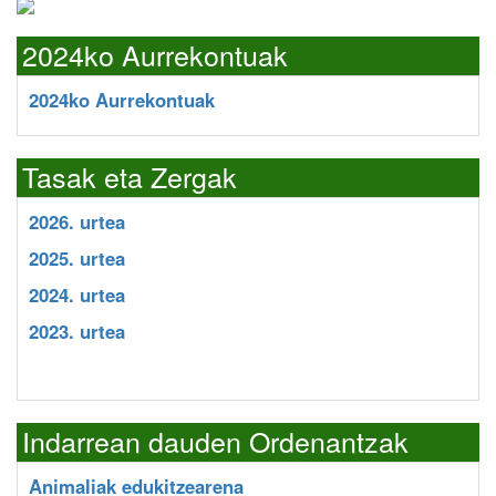
2024ko Aurrekontuak
2024ko Aurrekontuak
Tasak eta Zergak
2026. urtea
2025. urtea
2024. urtea
2023. urtea
Indarrean dauden Ordenantzak
Animaliak edukitzearena