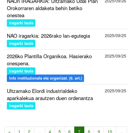
NAOn IRAGARKIA: Ultzamako Udal Plan
2025/09/26
Orokorraren aldaketa behin betiko
onestea
iragarki taula
NAO iragarkia: 2026rako lan-egutegia
2025/09/25
iragarki taula
2026ko Plantilla Organikoa. Hasierako
2025/09/25
onespena.
iragarki taula
Info instituzionala eta organizat. (6. art.)
Ultzamako Elordi industrialdeko
2025/09/25
aparkalekua arautzen duen ordenantza
iragarki taula
«
1
2
...
4
5
6
7
8
9
10
...