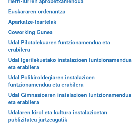
Herri-lurren aprobetxamendua
Euskararen ordenantza
Aparkatze-txartelak
Coworking Gunea
Udal Pilotalekuaren funtzionamendua eta
erabilera
Udal Igerilekuetako instalazioen funtzionamendua
eta erabilera
Udal Polikiroldegiaren instalazioen
funtzionamendua eta erabilera
Udal Gimnasioaren instalazioen funtzionamendua
eta erabilera
Udalaren kirol eta kultura instalazioetan
publizitatea jartzeagatik