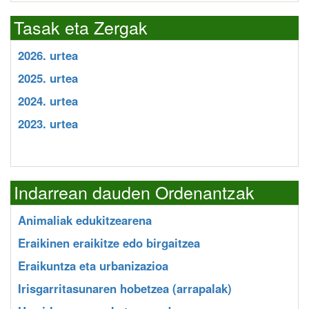
Tasak eta Zergak
2026. urtea
2025. urtea
2024. urtea
2023. urtea
Indarrean dauden Ordenantzak
Animaliak edukitzearena
Eraikinen eraikitze edo birgaitzea
Eraikuntza eta urbanizazioa
Irisgarritasunaren hobetzea (arrapalak)