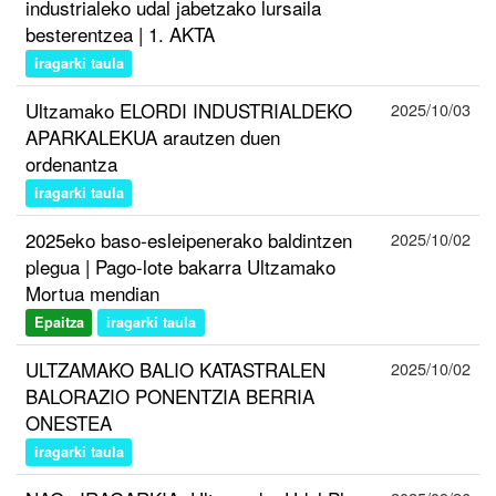
industrialeko udal jabetzako lursaila
besterentzea | 1. AKTA
iragarki taula
Ultzamako ELORDI INDUSTRIALDEKO
2025/10/03
APARKALEKUA arautzen duen
ordenantza
iragarki taula
2025eko baso-esleipenerako baldintzen
2025/10/02
plegua | Pago-lote bakarra Ultzamako
Mortua mendian
Epaitza
iragarki taula
ULTZAMAKO BALIO KATASTRALEN
2025/10/02
BALORAZIO PONENTZIA BERRIA
ONESTEA
iragarki taula