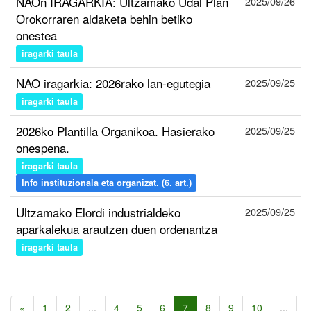
NAOn IRAGARKIA: Ultzamako Udal Plan
2025/09/26
Orokorraren aldaketa behin betiko
onestea
iragarki taula
NAO iragarkia: 2026rako lan-egutegia
2025/09/25
iragarki taula
2026ko Plantilla Organikoa. Hasierako
2025/09/25
onespena.
iragarki taula
Info instituzionala eta organizat. (6. art.)
Ultzamako Elordi industrialdeko
2025/09/25
aparkalekua arautzen duen ordenantza
iragarki taula
«
1
2
...
4
5
6
7
8
9
10
...