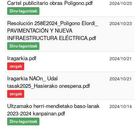
Cartel publicitario obras Poligono.pdf
2024/10/23
Diru-laguntzak
Resolución 258E2024_Poligono Elordi_
2024/10/23
PAVIMENTACIÓN Y NUEVA
INFRAESTRUCTURA ELÉCTRICA.pdf
Diru-laguntzak
Iragarkia.pdf
2024/10/21
zergak
Iragarkia NAOn_ Udal
2024/10/21
tasak2025_Hasierako onespena.pdf
zergak
Ultzamako herri-mendietako baso-lanak
2024/10/14
2023-2024 kanpainan.pdf
Diru-laguntzak