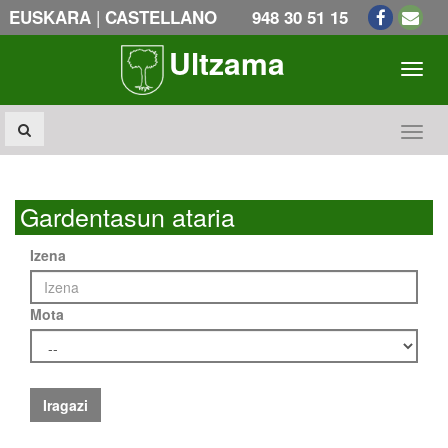
|
EUSKARA
CASTELLANO
948 30 51 15
Ultzama
Toogl
Toogl
Gardentasun ataria
Izena
Mota
Iragazi