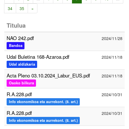
34
35
»
Titulua
NAO 242.pdf
2024/11/28
Bandoa
Udal Buletina 168-Azaroa.pdf
2024/11/18
Udal aldizkaria
Acta Pleno 03.10.2024_Labur_EUS.pdf
2024/11/18
Osoko bilkura
R.A.228.pdf
2024/10/31
Info ekonomikoa eta aurrekont. (8. art.)
R.A.228.pdf
2024/10/31
Info ekonomikoa eta aurrekont. (8. art.)