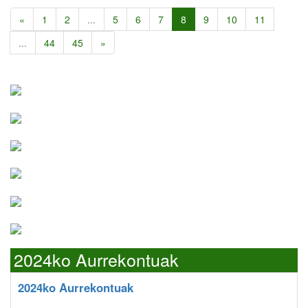
«
1
2
...
5
6
7
8
9
10
11
...
44
45
»
2024ko Aurrekontuak
2024ko Aurrekontuak