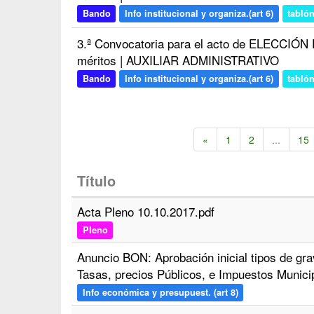
Bando
Info institucional y organiza.(art 6)
tabló
3.ª Convocatoria para el acto de ELECCIÓ
méritos | AUXILIAR ADMINISTRATIVO
Bando
Info institucional y organiza.(art 6)
tabló
«
1
2
...
15
Título
Acta Pleno 10.10.2017.pdf
Pleno
Anuncio BON: Aprobación inicial tipos de g
Tasas, precios Públicos, e Impuestos Munici
Info económica y presupuest. (art 8)