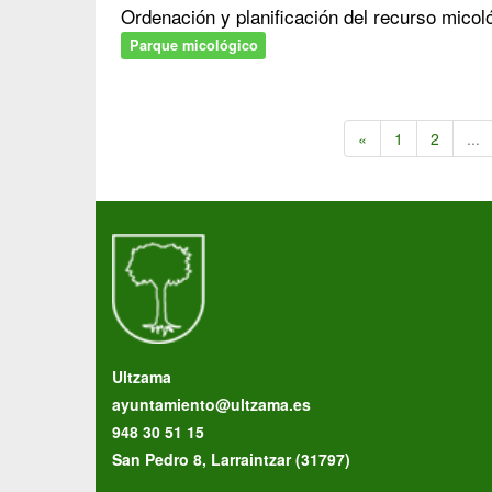
Ordenación y planificación del recurso mic
Parque micológico
«
1
2
...
Ultzama
ayuntamiento@ultzama.es
948 30 51 15
San Pedro 8, Larraintzar (31797)