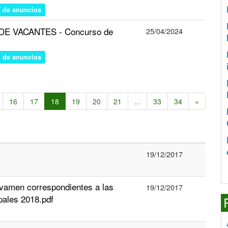
n de anuncios
N DE VACANTES - Concurso de
25/04/2024
n de anuncios
16
17
18
19
20
21
...
33
34
»
19/12/2017
ravamen correspondientes a las
19/12/2017
pales 2018.pdf