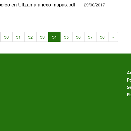
ológico en Ultzama anexo mapas.pdf
29/06/2017
50
51
52
53
54
55
56
57
58
»
Av
Po
S
P