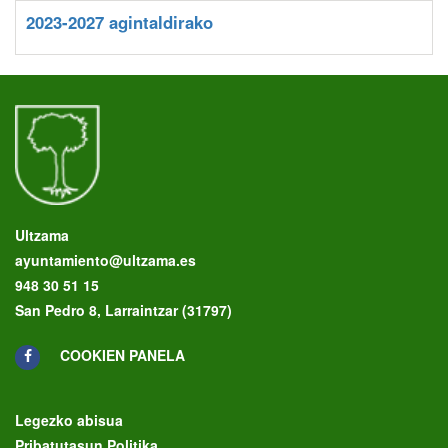
2023-2027 agintaldirako
Ultzama
ayuntamiento@ultzama.es
948 30 51 15
San Pedro 8, Larraintzar (31797)
COOKIEN PANELA
Legezko abisua
Pribatutasun Politika