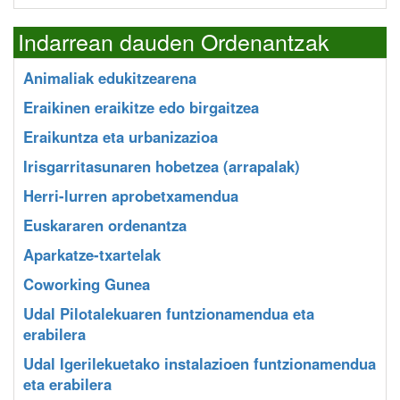
Indarrean dauden Ordenantzak
Animaliak edukitzearena
Eraikinen eraikitze edo birgaitzea
Eraikuntza eta urbanizazioa
Irisgarritasunaren hobetzea (arrapalak)
Herri-lurren aprobetxamendua
Euskararen ordenantza
Aparkatze-txartelak
Coworking Gunea
Udal Pilotalekuaren funtzionamendua eta
erabilera
Udal Igerilekuetako instalazioen funtzionamendua
eta erabilera