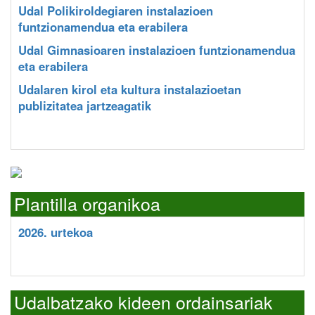
Udal Polikiroldegiaren instalazioen
funtzionamendua eta erabilera
Udal Gimnasioaren instalazioen funtzionamendua
eta erabilera
Udalaren kirol eta kultura instalazioetan
publizitatea jartzeagatik
Plantilla organikoa
2026. urtekoa
Udalbatzako kideen ordainsariak