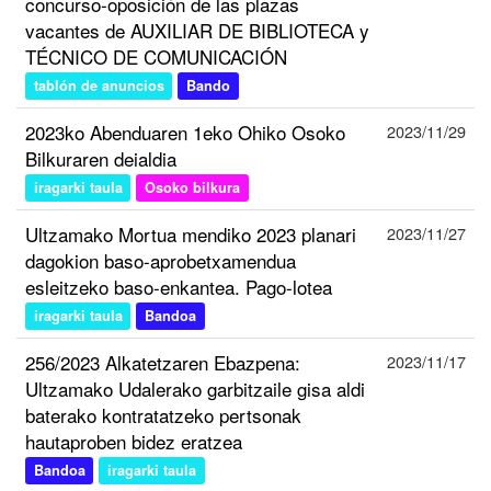
concurso-oposición de las plazas
vacantes de AUXILIAR DE BIBLIOTECA y
TÉCNICO DE COMUNICACIÓN
tablón de anuncios
Bando
2023ko Abenduaren 1eko Ohiko Osoko
2023/11/29
Bilkuraren deialdia
iragarki taula
Osoko bilkura
Ultzamako Mortua mendiko 2023 planari
2023/11/27
dagokion baso-aprobetxamendua
esleitzeko baso-enkantea. Pago-lotea
iragarki taula
Bandoa
256/2023 Alkatetzaren Ebazpena:
2023/11/17
Ultzamako Udalerako garbitzaile gisa aldi
baterako kontratatzeko pertsonak
hautaproben bidez eratzea
Bandoa
iragarki taula