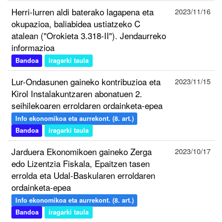
Herri-lurren aldi baterako lagapena eta
2023/11/16
okupazioa, baliabidea ustiatzeko C
atalean ("Orokieta 3.318-II"). Jendaurreko
informazioa
Bandoa
iragarki taula
Lur-Ondasunen gaineko kontribuzioa eta
2023/11/15
Kirol Instalakuntzaren abonatuen 2.
seihilekoaren erroldaren ordainketa-epea
Info ekonomikoa eta aurrekont. (8. art.)
Bandoa
iragarki taula
Jarduera Ekonomikoen gaineko Zerga
2023/10/17
edo Lizentzia Fiskala, Epaitzen tasen
errolda eta Udal-Baskularen erroldaren
ordainketa-epea
Info ekonomikoa eta aurrekont. (8. art.)
Bandoa
iragarki taula