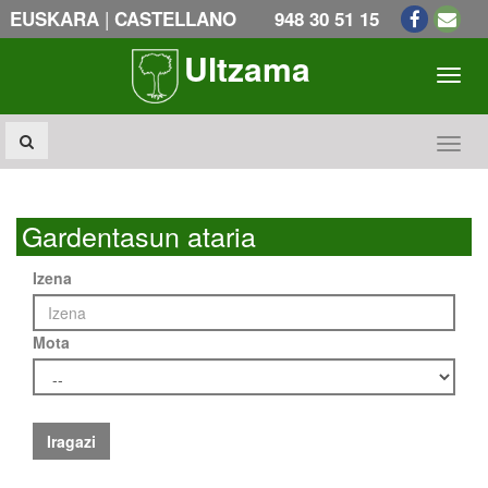
|
EUSKARA
CASTELLANO
948 30 51 15
Ultzama
Toogl
Toogl
Gardentasun ataria
Izena
Mota
Iragazi