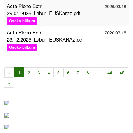
Acta Pleno Extr
2026/03/18
29.01.2026_Labur_EUSKaraz.pdf
Osoko bilkura
Acta Pleno Extr
2026/03/18
23.12.2025_Labur_EUSKARAZ.pdf
Osoko bilkura
«
1
2
3
4
5
6
7
8
...
44
45
»