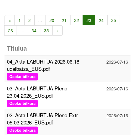
«
1
2
...
20
21
22
23
24
25
26
...
34
35
»
Titulua
04_Akta LABURTUA 2026.06.18
2026/07/16
udalbatza_EUS.pdf
Osoko bilkura
03_Acta LABURTUA Pleno
2026/07/16
23.04.2026_EUS.pdf
Osoko bilkura
02_Acta LABURTUA Pleno Extr
2026/07/16
05.03.2026_EUS.pdf
Osoko bilkura