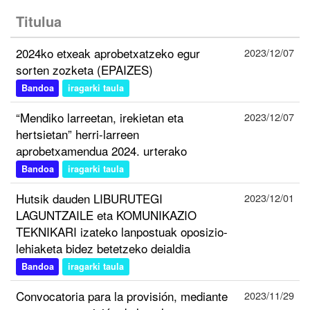
Titulua
2024ko etxeak aprobetxatzeko egur
2023/12/07
sorten zozketa (EPAIZES)
Bandoa
iragarki taula
“Mendiko larreetan, irekietan eta
2023/12/07
hertsietan” herri-larreen
aprobetxamendua 2024. urterako
Bandoa
iragarki taula
Hutsik dauden LIBURUTEGI
2023/12/01
LAGUNTZAILE eta KOMUNIKAZIO
TEKNIKARI izateko lanpostuak oposizio-
lehiaketa bidez betetzeko deialdia
Bandoa
iragarki taula
Convocatoria para la provisión, mediante
2023/11/29