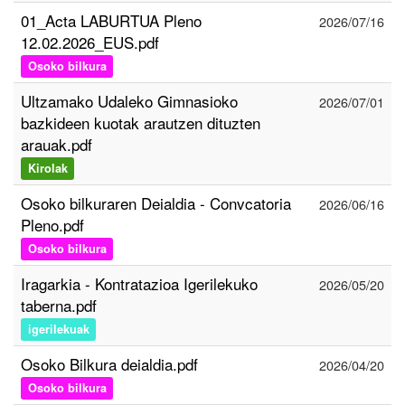
01_Acta LABURTUA Pleno
2026/07/16
12.02.2026_EUS.pdf
Osoko bilkura
Ultzamako Udaleko Gimnasioko
2026/07/01
bazkideen kuotak arautzen dituzten
arauak.pdf
Kirolak
Osoko bilkuraren Deialdia - Convcatoria
2026/06/16
Pleno.pdf
Osoko bilkura
Iragarkia - Kontratazioa Igerilekuko
2026/05/20
taberna.pdf
igerilekuak
Osoko Bilkura deialdia.pdf
2026/04/20
Osoko bilkura