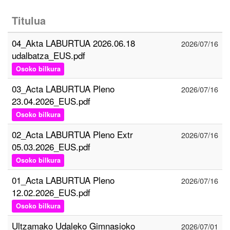
Titulua
04_Akta LABURTUA 2026.06.18
2026/07/16
udalbatza_EUS.pdf
Osoko bilkura
03_Acta LABURTUA Pleno
2026/07/16
23.04.2026_EUS.pdf
Osoko bilkura
02_Acta LABURTUA Pleno Extr
2026/07/16
05.03.2026_EUS.pdf
Osoko bilkura
01_Acta LABURTUA Pleno
2026/07/16
12.02.2026_EUS.pdf
Osoko bilkura
Ultzamako Udaleko Gimnasioko
2026/07/01