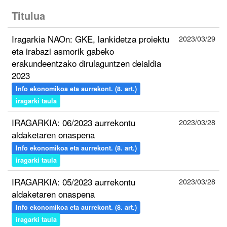
Titulua
Iragarkia NAOn: GKE, lankidetza proiektu
2023/03/29
eta irabazi asmorik gabeko
erakundeentzako dirulaguntzen deialdia
2023
Info ekonomikoa eta aurrekont. (8. art.)
iragarki taula
IRAGARKIA: 06/2023 aurrekontu
2023/03/28
aldaketaren onaspena
Info ekonomikoa eta aurrekont. (8. art.)
iragarki taula
IRAGARKIA: 05/2023 aurrekontu
2023/03/28
aldaketaren onaspena
Info ekonomikoa eta aurrekont. (8. art.)
iragarki taula