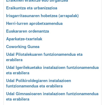
Eraikuntza eta urbanizazioa
Irisgarritasunaren hobetzea (arrapalak)
Herri-lurren aprobetxamendua
Euskararen ordenantza
Aparkatze-txartelak
Coworking Gunea
Udal Pilotalekuaren funtzionamendua eta
erabilera
Udal Igerilekuetako instalazioen funtzionamendua
eta erabilera
Udal Polikiroldegiaren instalazioen
funtzionamendua eta erabilera
Udal Gimnasioaren instalazioen funtzionamendua
eta erabilera