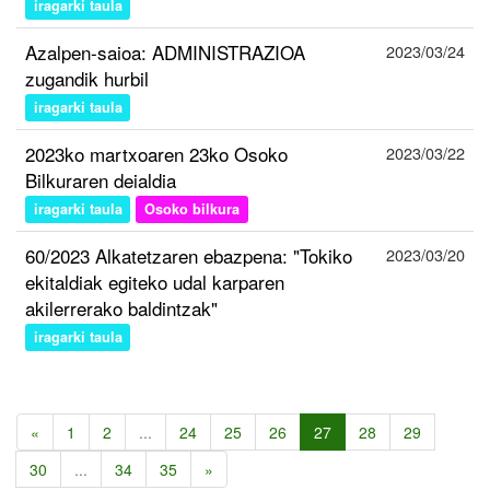
iragarki taula
Azalpen-saioa: ADMINISTRAZIOA
2023/03/24
zugandik hurbil
iragarki taula
2023ko martxoaren 23ko Osoko
2023/03/22
Bilkuraren deialdia
iragarki taula
Osoko bilkura
60/2023 Alkatetzaren ebazpena: "Tokiko
2023/03/20
ekitaldiak egiteko udal karparen
akilerrerako baldintzak"
iragarki taula
«
1
2
...
24
25
26
27
28
29
30
...
34
35
»