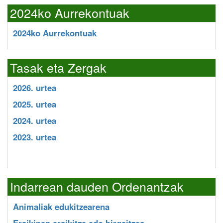
2024ko Aurrekontuak
2024ko Aurrekontuak
Tasak eta Zergak
2026. urtea
2025. urtea
2024. urtea
2023. urtea
Indarrean dauden Ordenantzak
Animaliak edukitzearena
Eraikinen eraikitze edo birgaitzea