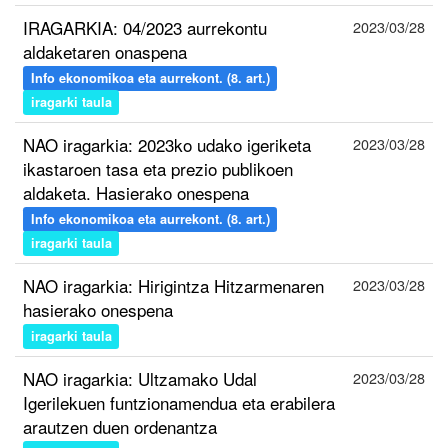
IRAGARKIA: 04/2023 aurrekontu
2023/03/28
aldaketaren onaspena
Info ekonomikoa eta aurrekont. (8. art.)
iragarki taula
NAO iragarkia: 2023ko udako igeriketa
2023/03/28
ikastaroen tasa eta prezio publikoen
aldaketa. Hasierako onespena
Info ekonomikoa eta aurrekont. (8. art.)
iragarki taula
NAO iragarkia: Hirigintza Hitzarmenaren
2023/03/28
hasierako onespena
iragarki taula
NAO iragarkia: Ultzamako Udal
2023/03/28
Igerilekuen funtzionamendua eta erabilera
arautzen duen ordenantza