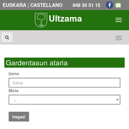
|
EUSKARA
CASTELLANO
948 30 51 15
Ultzama
Toogl
Toogl
Gardentasun ataria
Izena
Mota
Iragazi