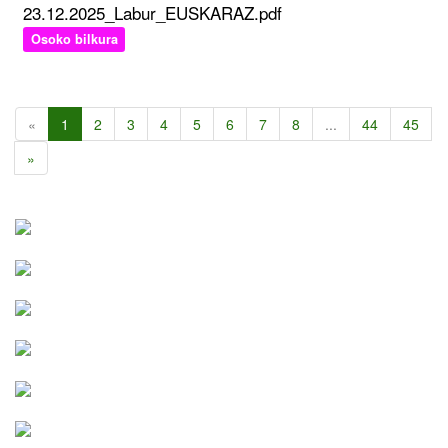
23.12.2025_Labur_EUSKARAZ.pdf
Osoko bilkura
«
1
2
3
4
5
6
7
8
...
44
45
»