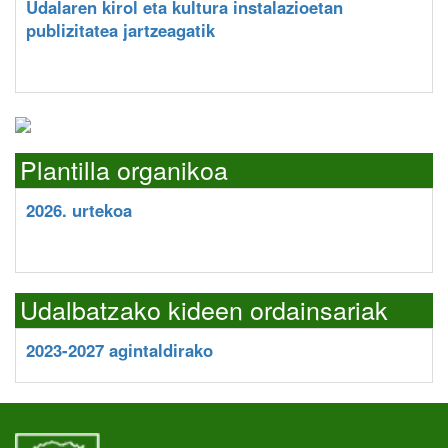
Udalaren kirol eta kultura instalazioetan
publizitatea jartzeagatik
Plantilla organikoa
2026. urtekoa
Udalbatzako kideen ordainsariak
2023-2027 agintaldirako