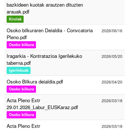
bazkideen kuotak arautzen dituzten
arauak.pdf
Kirolak
Osoko bilkuraren Deialdia - Convcatoria
2026/06/16
Pleno.pdf
Osoko bilkura
Iragarkia - Kontratazioa Igerilekuko
2026/05/20
taberna.pdf
igerilekuak
Osoko Bilkura deialdia.pdf
2026/04/20
Osoko bilkura
Acta Pleno Extr
2026/03/18
29.01.2026_Labur_EUSKaraz.pdf
Osoko bilkura
Acta Pleno Extr
2026/03/18