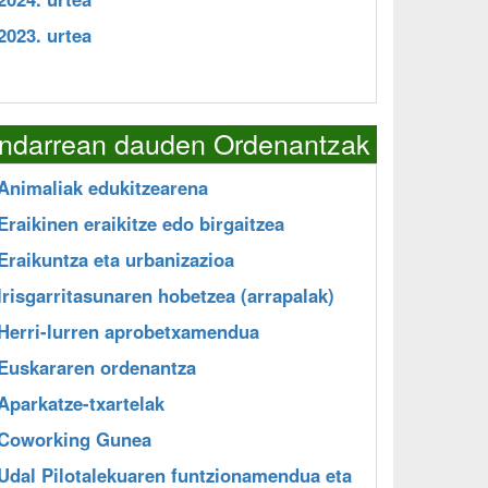
2023. urtea
Indarrean dauden Ordenantzak
Animaliak edukitzearena
Eraikinen eraikitze edo birgaitzea
Eraikuntza eta urbanizazioa
Irisgarritasunaren hobetzea (arrapalak)
Herri-lurren aprobetxamendua
Euskararen ordenantza
Aparkatze-txartelak
Coworking Gunea
Udal Pilotalekuaren funtzionamendua eta