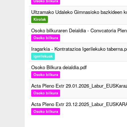
Osoko bilkura
Ultzamako Udaleko Gimnasioko bazkideen kuo
Kirolak
Osoko bilkuraren Deialdia - Convcatoria Plen
Osoko bilkura
Iragarkia - Kontratazioa Igerilekuko taberna.p
igerilekuak
Osoko Bilkura deialdia.pdf
Osoko bilkura
Acta Pleno Extr 29.01.2026_Labur_EUSKaraz
Osoko bilkura
Acta Pleno Extr 23.12.2025_Labur_EUSKAR
Osoko bilkura