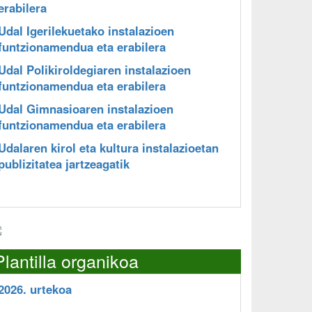
erabilera
Udal Igerilekuetako instalazioen
funtzionamendua eta erabilera
Udal Polikiroldegiaren instalazioen
funtzionamendua eta erabilera
Udal Gimnasioaren instalazioen
funtzionamendua eta erabilera
Udalaren kirol eta kultura instalazioetan
publizitatea jartzeagatik
Plantilla organikoa
2026. urtekoa