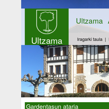
Ultzama
Ultzama
Iragarki taula
Gardentasun ataria