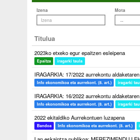
Izena
Mota
Titulua
2023ko etxeko egur epaitzen esleipena
Epaitza
iragarki taula
IRAGARKIA: 17/2022 aurrekontu aldaketare
Info ekonomikoa eta aurrekont. (8. art.)
iragarki tau
IRAGARKIA: 16/2022 aurrekontu aldaketare
Info ekonomikoa eta aurrekont. (8. art.)
iragarki tau
2022 ekitaldiko Aurrekontuen luzapena
Bandoa
Info ekonomikoa eta aurrekont. (8. art.)
Lan eskaintza publikoa: MEREZIMENDU LEHI