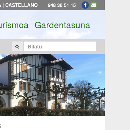
|
A
CASTELLANO
948 30 51 15
urismoa
Gardentasuna