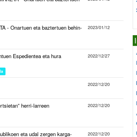
A - Onartuen eta baztertuen behin-
2023/01/12
ntuen Espedientea eta hura
2022/12/27
la
2022/12/20
tsietan” herri-larreen
2022/12/20
ublikoen eta udal zergen karga-
2022/12/20