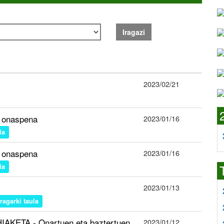
Iragazi
2023/02/21
n onaspena
2023/01/16
la
n onaspena
2023/01/16
la
2023/01/13
iragarki taula
AKETA - Onartuen eta baztertuen
2023/01/12