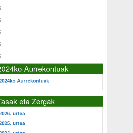
2024ko Aurrekontuak
2024ko Aurrekontuak
Tasak eta Zergak
2026. urtea
2025. urtea
2024. urtea