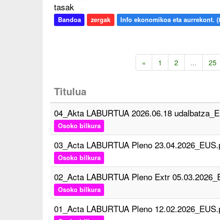
tasak
Bandoa
zergak
Info ekonomikoa eta aurrekont. (8
«
1
2
...
25
Titulua
04_Akta LABURTUA 2026.06.18 udalbatza_E
Osoko bilkura
03_Acta LABURTUA Pleno 23.04.2026_EUS.
Osoko bilkura
02_Acta LABURTUA Pleno Extr 05.03.2026_
Osoko bilkura
01_Acta LABURTUA Pleno 12.02.2026_EUS.