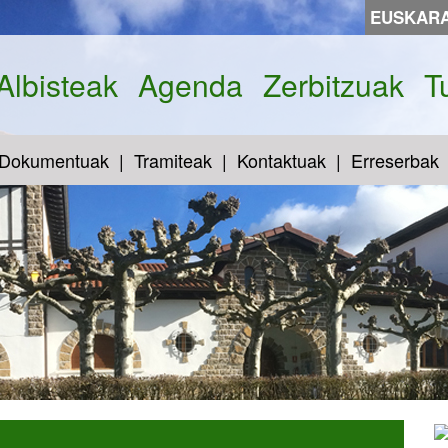
EUSKAR
Albisteak
Agenda
Zerbitzuak
T
Dokumentuak
Tramiteak
Kontaktuak
Erreserbak