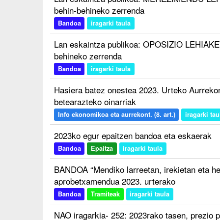
behin-behineko zerrenda
Bandoa
iragarki taula
Lan eskaintza publikoa: OPOSIZIO LEHIAKET
behineko zerrenda
Bandoa
iragarki taula
Hasiera batez onestea 2023. Urteko Aurreko
betearazteko oinarriak
Info ekonomikoa eta aurrekont. (8. art.)
iragarki tau
2023ko egur epaitzen bandoa eta eskaerak
Bandoa
Epaitza
iragarki taula
BANDOA “Mendiko larreetan, irekietan eta her
aprobetxamendua 2023. urterako
Bandoa
Tramiteak
iragarki taula
NAO iragarkia- 252: 2023rako tasen, prezio p