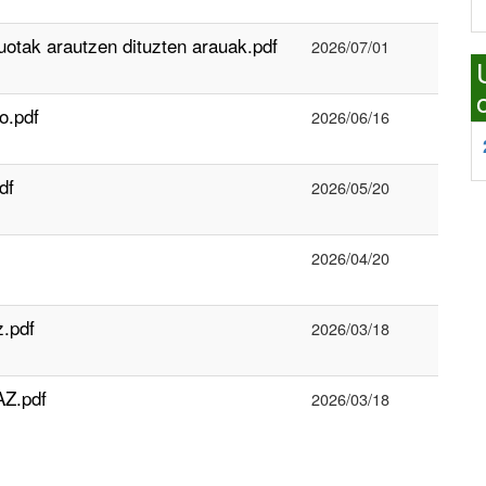
tak arautzen dituzten arauak.pdf
2026/07/01
o.pdf
2026/06/16
df
2026/05/20
2026/04/20
.pdf
2026/03/18
AZ.pdf
2026/03/18