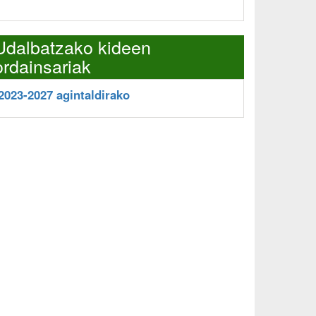
Udalbatzako kideen
ordainsariak
2023-2027 agintaldirako