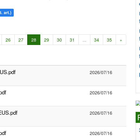
. art.)
26
27
28
29
30
31
...
34
35
»
US.pdf
2026/07/16
pdf
2026/07/16
EUS.pdf
2026/07/16
pdf
2026/07/16