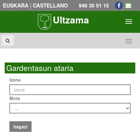
|
EUSKARA
CASTELLANO
948 30 51 15
Ultzama
Toogl
Toogl
Gardentasun ataria
Izena
Mota
Iragazi