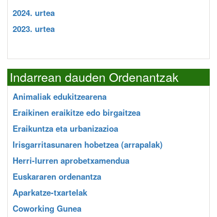
2024. urtea
2023. urtea
Indarrean dauden Ordenantzak
Animaliak edukitzearena
Eraikinen eraikitze edo birgaitzea
Eraikuntza eta urbanizazioa
Irisgarritasunaren hobetzea (arrapalak)
Herri-lurren aprobetxamendua
Euskararen ordenantza
Aparkatze-txartelak
Coworking Gunea