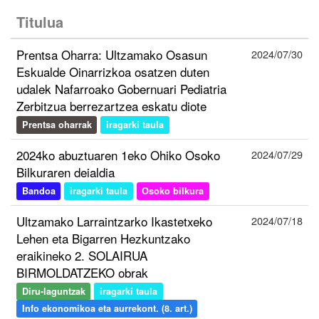
Titulua
Prentsa Oharra: Ultzamako Osasun
2024/07/30
Eskualde Oinarrizkoa osatzen duten
udalek Nafarroako Gobernuari Pediatria
Zerbitzua berrezartzea eskatu diote
Prentsa oharrak
iragarki taula
2024ko abuztuaren 1eko Ohiko Osoko
2024/07/29
Bilkuraren deialdia
Bandoa
iragarki taula
Osoko bilkura
Ultzamako Larraintzarko Ikastetxeko
2024/07/18
Lehen eta Bigarren Hezkuntzako
eraikineko 2. SOLAIRUA
BIRMOLDATZEKO obrak
Diru-laguntzak
iragarki taula
Info ekonomikoa eta aurrekont. (8. art.)