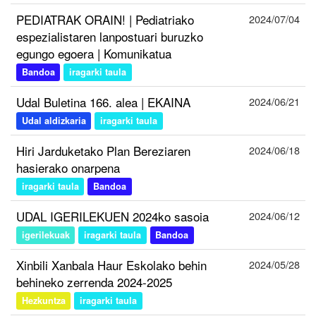
PEDIATRAK ORAIN! | Pediatriako
2024/07/04
espezialistaren lanpostuari buruzko
egungo egoera | Komunikatua
Bandoa
iragarki taula
Udal Buletina 166. alea | EKAINA
2024/06/21
Udal aldizkaria
iragarki taula
Hiri Jarduketako Plan Bereziaren
2024/06/18
hasierako onarpena
iragarki taula
Bandoa
UDAL IGERILEKUEN 2024ko sasoia
2024/06/12
igerilekuak
iragarki taula
Bandoa
Xinbili Xanbala Haur Eskolako behin
2024/05/28
behineko zerrenda 2024-2025
Hezkuntza
iragarki taula