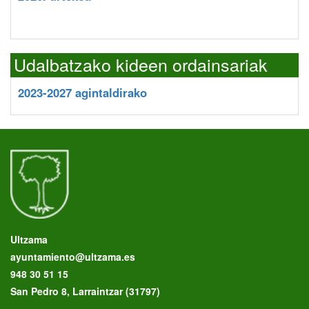
Udalbatzako kideen ordainsariak
2023-2027 agintaldirako
Ultzama
ayuntamiento@ultzama.es
948 30 51 15
San Pedro 8, Larraintzar (31797)