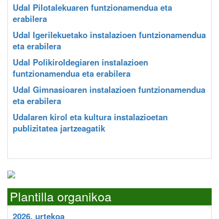
Udal Pilotalekuaren funtzionamendua eta
erabilera
Udal Igerilekuetako instalazioen funtzionamendua
eta erabilera
Udal Polikiroldegiaren instalazioen
funtzionamendua eta erabilera
Udal Gimnasioaren instalazioen funtzionamendua
eta erabilera
Udalaren kirol eta kultura instalazioetan
publizitatea jartzeagatik
Plantilla organikoa
2026. urtekoa