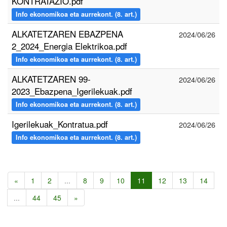
KONTRATAZIO.pdf
Info ekonomikoa eta aurrekont. (8. art.)
ALKATETZAREN EBAZPENA
2024/06/26
2_2024_Energia Elektrikoa.pdf
Info ekonomikoa eta aurrekont. (8. art.)
ALKATETZAREN 99-
2024/06/26
2023_Ebazpena_Igerilekuak.pdf
Info ekonomikoa eta aurrekont. (8. art.)
Igerilekuak_Kontratua.pdf
2024/06/26
Info ekonomikoa eta aurrekont. (8. art.)
«
1
2
...
8
9
10
11
12
13
14
...
44
45
»