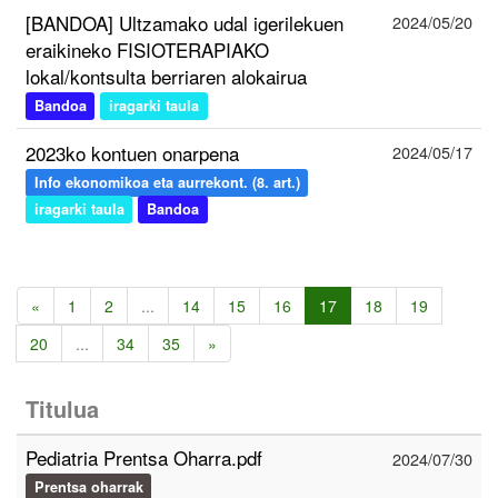
[BANDOA] Ultzamako udal igerilekuen
2024/05/20
eraikineko FISIOTERAPIAKO
lokal/kontsulta berriaren alokairua
Bandoa
iragarki taula
2023ko kontuen onarpena
2024/05/17
Info ekonomikoa eta aurrekont. (8. art.)
iragarki taula
Bandoa
«
1
2
...
14
15
16
17
18
19
20
...
34
35
»
Titulua
Pediatria Prentsa Oharra.pdf
2024/07/30
Prentsa oharrak