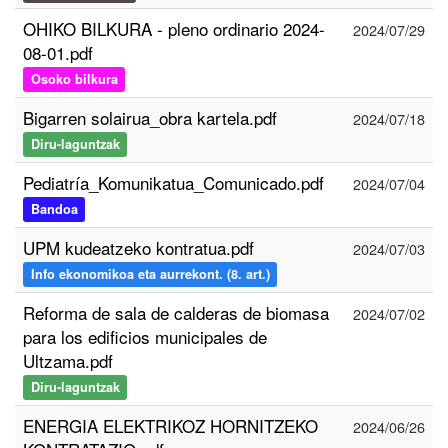
OHIKO BILKURA - pleno ordinario 2024-
2024/07/29
08-01.pdf
Osoko bilkura
Bigarren solairua_obra kartela.pdf
2024/07/18
Diru-laguntzak
Pediatría_Komunikatua_Comunicado.pdf
2024/07/04
Bandoa
UPM kudeatzeko kontratua.pdf
2024/07/03
Info ekonomikoa eta aurrekont. (8. art.)
Reforma de sala de calderas de biomasa
2024/07/02
para los edificios municipales de
Ultzama.pdf
Diru-laguntzak
ENERGIA ELEKTRIKOZ HORNITZEKO
2024/06/26