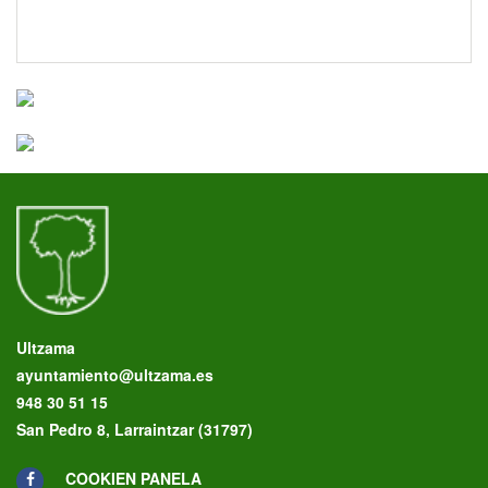
Ultzama
ayuntamiento@ultzama.es
948 30 51 15
San Pedro 8, Larraintzar (31797)
COOKIEN PANELA