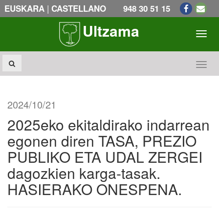
|
EUSKARA
CASTELLANO
948 30 51 15
Ultzama
Toogl
Toogl
2024/10/21
2025eko ekitaldirako indarrean
egonen diren TASA, PREZIO
PUBLIKO ETA UDAL ZERGEI
dagozkien karga-tasak.
HASIERAKO ONESPENA.