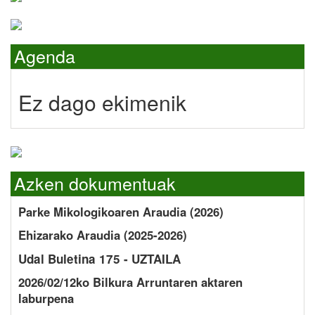
Agenda
Ez dago ekimenik
Azken dokumentuak
Parke Mikologikoaren Araudia (2026)
Ehizarako Araudia (2025-2026)
Udal Buletina 175 - UZTAILA
2026/02/12ko Bilkura Arruntaren aktaren
laburpena