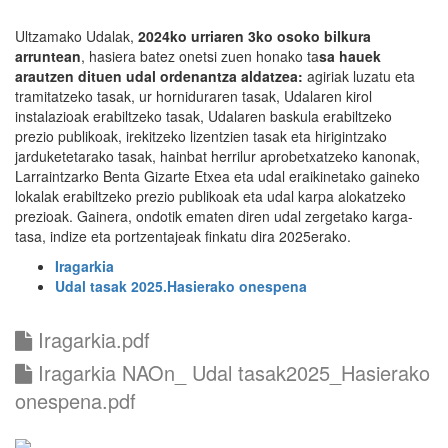
Ultzamako Udalak,
2024ko urriaren 3ko osoko bilkura
arruntean
, hasiera batez onetsi zuen honako ta
sa hauek
arautzen dituen udal ordenantza aldatzea:
agiriak luzatu eta
tramitatzeko tasak, ur horniduraren tasak, Udalaren kirol
instalazioak erabiltzeko tasak, Udalaren baskula erabiltzeko
prezio publikoak, irekitzeko lizentzien tasak eta hirigintzako
jarduketetarako tasak, hainbat herrilur aprobetxatzeko kanonak,
Larraintzarko Benta Gizarte Etxea eta udal eraikinetako gaineko
lokalak erabiltzeko prezio publikoak eta udal karpa alokatzeko
prezioak. Gainera, ondotik ematen diren udal zergetako karga-
tasa, indize eta portzentajeak finkatu dira 2025erako.
Iragarkia
Udal tasak 2025.Hasierako onespena
Iragarkia.pdf
Iragarkia NAOn_ Udal tasak2025_Hasierako
onespena.pdf