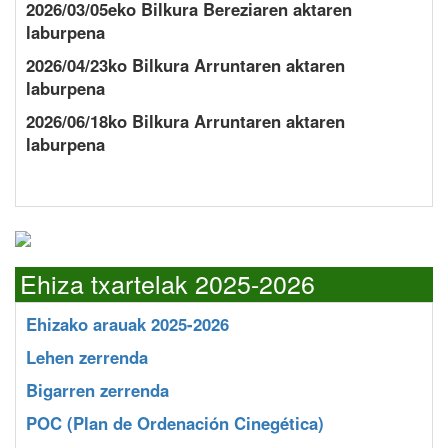
2026/03/05eko Bilkura Bereziaren aktaren
laburpena
2026/04/23ko Bilkura Arruntaren aktaren
laburpena
2026/06/18ko Bilkura Arruntaren aktaren
laburpena
Ehiza txartelak 2025-2026
Ehizako arauak 2025-2026
Lehen zerrenda
Bigarren zerrenda
POC
(Plan de Ordenación Cinegética)