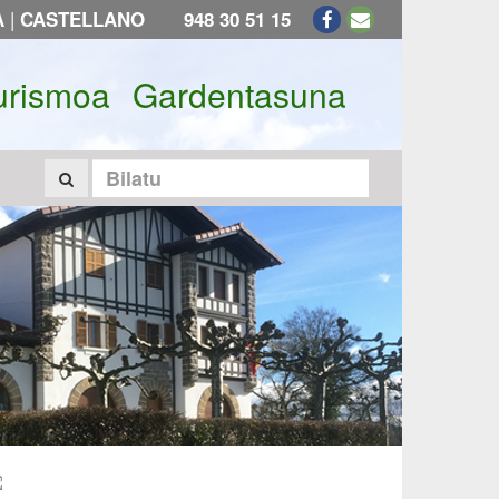
|
A
CASTELLANO
948 30 51 15
urismoa
Gardentasuna