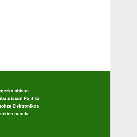
egezko abisua
ibatutasun Politika
goitza Elektronikoa
ookien panela