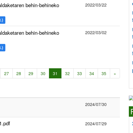
ldaketaren behin-behineko
2022/03/22
.)
ldaketaren behin-behineko
2022/03/02
.)
27
28
29
30
31
32
33
34
35
»
2024/07/30
1.pdf
2024/07/29