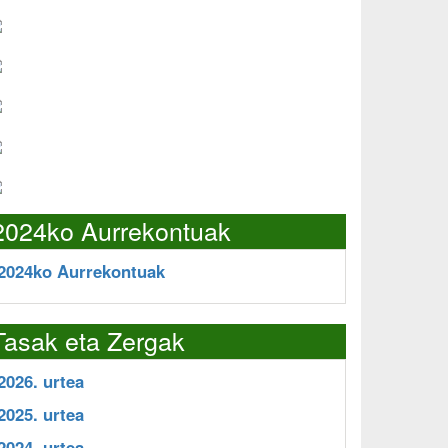
2024ko Aurrekontuak
2024ko Aurrekontuak
Tasak eta Zergak
2026. urtea
2025. urtea
2024. urtea