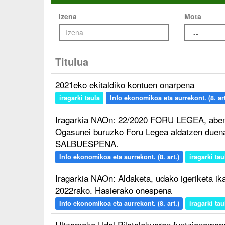
Izena
Mota
Titulua
2021eko ekitaldiko kontuen onarpena
iragarki taula
Info ekonomikoa eta aurrekont. (8. art
Iragarkia NAOn: 22/2020 FORU LEGEA, aben
Ogasunei buruzko Foru Legea aldatzen d
SALBUESPENA.
Info ekonomikoa eta aurrekont. (8. art.)
iragarki tau
Iragarkia NAOn: Aldaketa, udako igeriketa ika
2022rako. Hasierako onespena
Info ekonomikoa eta aurrekont. (8. art.)
iragarki tau
Ultzamako Udal Pilotalekuaren funtzionamend