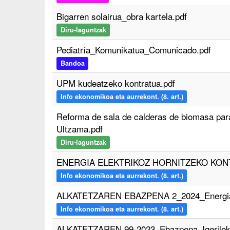
Bigarren solairua_obra kartela.pdf
Diru-laguntzak
Pediatría_Komunikatua_Comunicado.pdf
Bandoa
UPM kudeatzeko kontratua.pdf
Info ekonomikoa eta aurrekont. (8. art.)
Reforma de sala de calderas de biomasa para
Ultzama.pdf
Diru-laguntzak
ENERGIA ELEKTRIKOZ HORNITZEKO KONT
Info ekonomikoa eta aurrekont. (8. art.)
ALKATETZAREN EBAZPENA 2_2024_Energia E
Info ekonomikoa eta aurrekont. (8. art.)
ALKATETZAREN 99-2023_Ebazpena_Igerilek