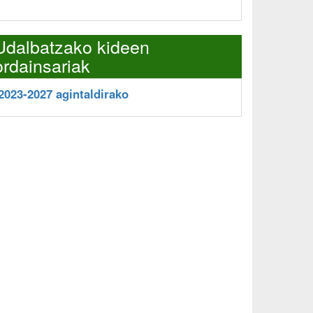
Udalbatzako kideen
ordainsariak
2023-2027 agintaldirako