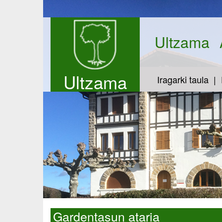
Ultzama
Ultzama
Iragarki taula
Gardentasun ataria