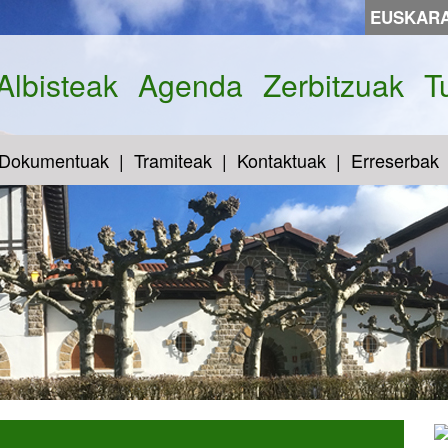
EUSKAR
Albisteak
Agenda
Zerbitzuak
T
Dokumentuak
Tramiteak
Kontaktuak
Erreserbak