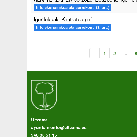
Info ekonomikoa eta aurrekont. (8. art.)
Igerilekuak_Kontratua.pdf
Info ekonomikoa eta aurrekont. (8. art.)
«
1
2
...
Ultzama
ayuntamiento@ultzama.es
948 30 51 15