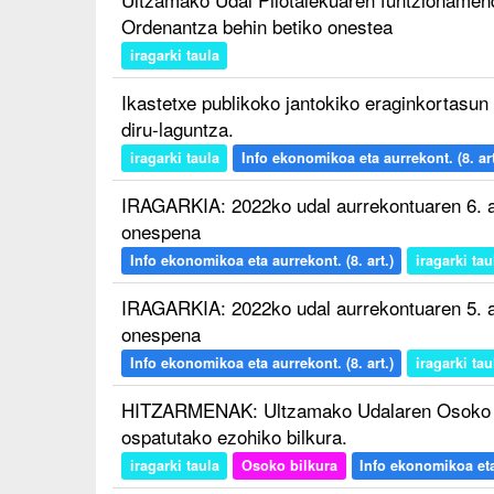
Ordenantza behin betiko onestea
iragarki taula
Ikastetxe publikoko jantokiko eraginkortasu
diru-laguntza.
iragarki taula
Info ekonomikoa eta aurrekont. (8. art
IRAGARKIA: 2022ko udal aurrekontuaren 6. a
onespena
Info ekonomikoa eta aurrekont. (8. art.)
iragarki tau
IRAGARKIA: 2022ko udal aurrekontuaren 5. a
onespena
Info ekonomikoa eta aurrekont. (8. art.)
iragarki tau
HITZARMENAK: Ultzamako Udalaren Osoko Bi
ospatutako ezohiko bilkura.
iragarki taula
Osoko bilkura
Info ekonomikoa eta 