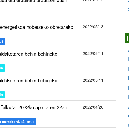
n energetikoa hobetzeko obretarako
2022/05/13
.)
ldaketaren behin-behineko
2022/05/11
la
ldaketaren behin-behineko
2022/05/11
la
lkura. 2022ko apirilaren 22an
2022/04/26
aurrekont. (8. art.)