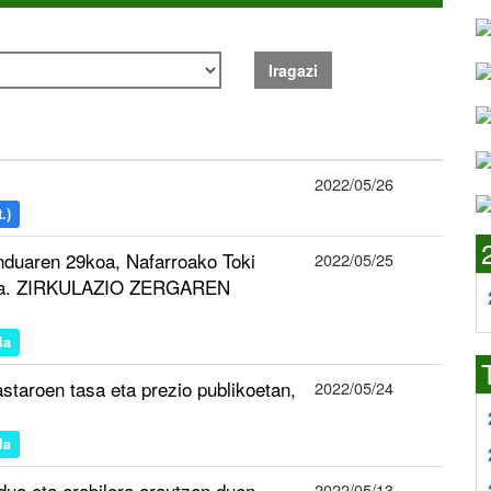
Iragazi
2022/05/26
.)
duaren 29koa, Nafarroako Toki
2022/05/25
uena. ZIRKULAZIO ZERGAREN
la
staroen tasa eta prezio publikoetan,
2022/05/24
la
ua eta erabilera arautzen duen
2022/05/13