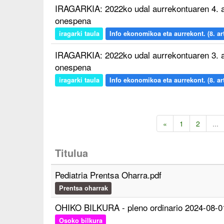
IRAGARKIA: 2022ko udal aurrekontuaren 4. a
onespena
iragarki taula
Info ekonomikoa eta aurrekont. (8. art
IRAGARKIA: 2022ko udal aurrekontuaren 3. a
onespena
iragarki taula
Info ekonomikoa eta aurrekont. (8. art
«
1
2
...
Titulua
Pediatria Prentsa Oharra.pdf
Prentsa oharrak
OHIKO BILKURA - pleno ordinario 2024-08-0
Osoko bilkura