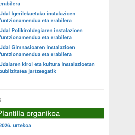
erabilera
Udal Igerilekuetako instalazioen
funtzionamendua eta erabilera
Udal Polikiroldegiaren instalazioen
funtzionamendua eta erabilera
Udal Gimnasioaren instalazioen
funtzionamendua eta erabilera
Udalaren kirol eta kultura instalazioetan
publizitatea jartzeagatik
Plantilla organikoa
2026. urtekoa