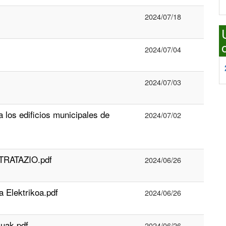
2024/07/18
2024/07/04
2024/07/03
 los edificios municipales de
2024/07/02
RATAZIO.pdf
2024/06/26
lektrikoa.pdf
2024/06/26
uak.pdf
2024/06/26