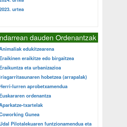
2023. urtea
Indarrean dauden Ordenantzak
Animaliak edukitzearena
Eraikinen eraikitze edo birgaitzea
Eraikuntza eta urbanizazioa
Irisgarritasunaren hobetzea (arrapalak)
Herri-lurren aprobetxamendua
Euskararen ordenantza
Aparkatze-txartelak
Coworking Gunea
Udal Pilotalekuaren funtzionamendua eta