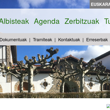
EUSKAR
Albisteak
Agenda
Zerbitzuak
T
Dokumentuak
Tramiteak
Kontaktuak
Erreserbak