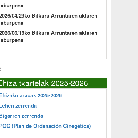
laburpena
2026/04/23ko Bilkura Arruntaren aktaren
laburpena
2026/06/18ko Bilkura Arruntaren aktaren
laburpena
Ehiza txartelak 2025-2026
Ehizako arauak 2025-2026
Lehen zerrenda
Bigarren zerrenda
POC
(Plan de Ordenación Cinegética)