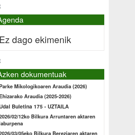
Agenda
Ez dago ekimenik
Azken dokumentuak
Parke Mikologikoaren Araudia (2026)
Ehizarako Araudia (2025-2026)
Udal Buletina 175 - UZTAILA
2026/02/12ko Bilkura Arruntaren aktaren
laburpena
2026/03/05eko Bilkura Bereziaren aktaren