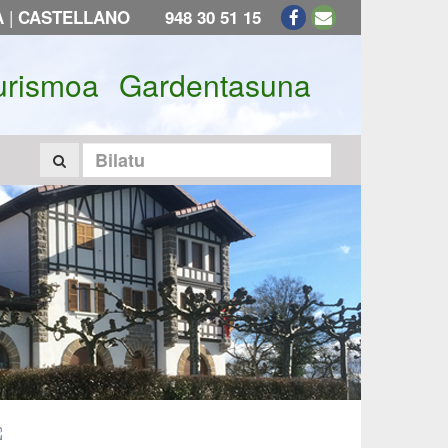
|
A
CASTELLANO
948 30 51 15
urismoa
Gardentasuna