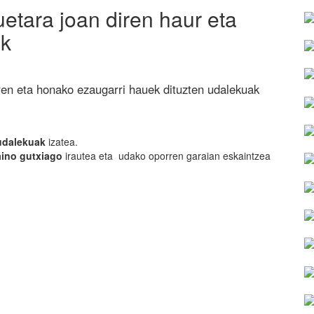
etara joan diren haur eta
ak
ren eta honako ezaugarri hauek dituzten udalekuak
udalekuak
izatea.
aino gutxiago
irautea eta udako oporren garaian eskaintzea