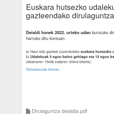
Euskara hutsezko udaleku
gazteendako dirulaguntz
Deialdi honek 2022. urteko udan
burutuko di
hartuko ditu kontuan:
a) Haur edo gazteei zuzendutako
euskara hutsezko 
b)
Udalekuak 5 egun baino gehiago eta 15 egun b
(ekainaren 15etik irailaren 30era bitarte).
Xehetasunak hemen.
Dirulaguntza deialdia.pdf