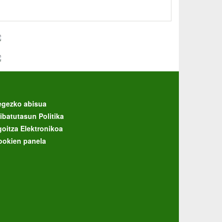
egezko abisua
ibatutasun Politika
goitza Elektronikoa
ookien panela