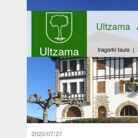
Ultzama
Ultzama
Iragarki taula
2022/07/27