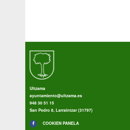
Ultzama
ayuntamiento@ultzama.es
948 30 51 15
San Pedro 8, Larraintzar (31797)
COOKIEN PANELA