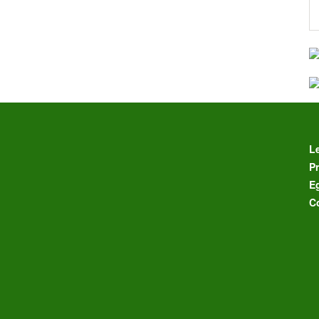
L
Pr
E
C