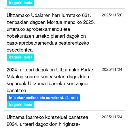
iragarki taula
Ultzamako Udalaren herrilurretako 631.
2025/11/26
zenbakian dagoen Mortua mendiko 2025.
urterako aprobetxamendu eta
hobekuntzen urteko planari dagokion
baso-aprobetxamendua besterentzeko
espedientea
iragarki taula
2024. urteari dagokion Ultzamako Parke
2025/11/24
Mikologikoaren kudeaketari dagozkion
kopuruak Ultzama Ibarreko kontzejuei
banatzea
Info ekonomikoa eta aurrekont. (8. art.)
iragarki taula
Ultzama Ibarreko kontzejuei banatzea
2025/11/24
2024. urteari dagozkion hirigintza-