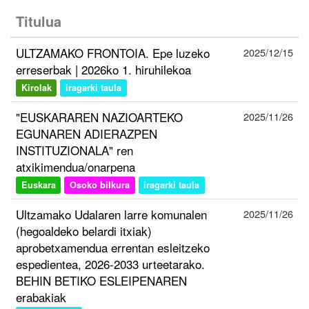
Titulua
ULTZAMAKO FRONTOIA. Epe luzeko
2025/12/15
erreserbak | 2026ko 1. hiruhilekoa
Kirolak
iragarki taula
"EUSKARAREN NAZIOARTEKO
2025/11/26
EGUNAREN ADIERAZPEN
INSTITUZIONALA" ren
atxikimendua/onarpena
Euskara
Osoko bilkura
iragarki taula
Ultzamako Udalaren larre komunalen
2025/11/26
(hegoaldeko belardi itxiak)
aprobetxamendua errentan esleitzeko
espedientea, 2026-2033 urteetarako.
BEHIN BETIKO ESLEIPENAREN
erabakiak