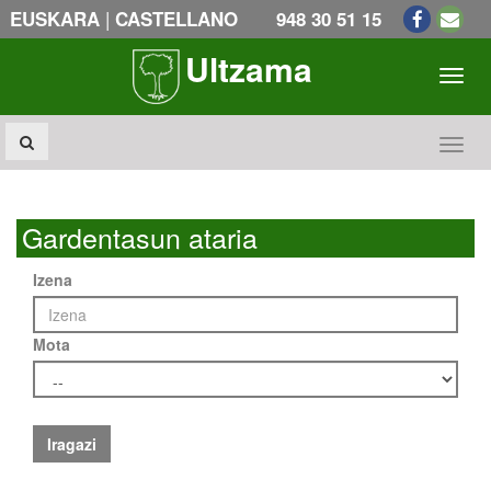
|
EUSKARA
CASTELLANO
948 30 51 15
Ultzama
Toogl
Toogl
Gardentasun ataria
Izena
Mota
Iragazi