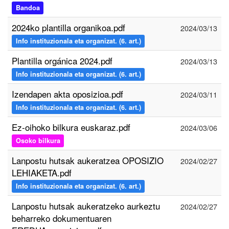
Bandoa
2024ko plantilla organikoa.pdf
2024/03/13
Info instituzionala eta organizat. (6. art.)
Plantilla orgánica 2024.pdf
2024/03/13
Info instituzionala eta organizat. (6. art.)
Izendapen akta oposizioa.pdf
2024/03/11
Info instituzionala eta organizat. (6. art.)
Ez-oihoko bilkura euskaraz.pdf
2024/03/06
Osoko bilkura
Lanpostu hutsak aukeratzea OPOSIZIO
2024/02/27
LEHIAKETA.pdf
Info instituzionala eta organizat. (6. art.)
Lanpostu hutsak aukeratzeko aurkeztu
2024/02/27
beharreko dokumentuaren