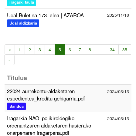
iragarki taula
Udal Buletina 173. alea | AZAROA
2025/11/18
Udal aldizkaria
«
1
2
3
4
5
6
7
8
...
34
35
»
Titulua
22024 aurrekontu-aldaketaren
2024/03/13
espedientea_kreditu gehigarria.pdf
Bandoa
Iragarkia NAO_polikiroldegiko
2024/03/13
ordenantzaren aldaketaren hasierako
onarpenaren iragarpena.pdf