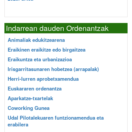
Indarrean dauden Ordenantzak
Animaliak edukitzearena
Eraikinen eraikitze edo birgaitzea
Eraikuntza eta urbanizazioa
Irisgarritasunaren hobetzea (arrapalak)
Herri-lurren aprobetxamendua
Euskararen ordenantza
Aparkatze-txartelak
Coworking Gunea
Udal Pilotalekuaren funtzionamendua eta
erabilera