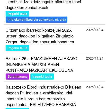
lizentziak izapidetzeagatik bildutako tasei
dagozkien zenbatekoak
iragarki taula
Info ekonomikoa eta aurrekont. (8. art.)
Ultzamako ibarreko kontzejuei 2025.
2025/11/24
urteari dagokion Ibilgailuen Zirkulazio
Zergari dagozkion kopuruak banatzea
iragarki taula
Azaroak 25 – EMAKUMEEN AURKAKO
2025/11/24
INDARKERIA MATXISTAREN
KONTRAKO NAZIOARTEKO EGUNA
Berdintasuna
iragarki taula
Iraizotzeko Elordi industrialdeko B kalean
2025/11/24
dagoen P1 industria-erabilerako udal-
jabetzako lurzatia besterentzeko
espedientea. ESLEITZEKO ERABAKIA