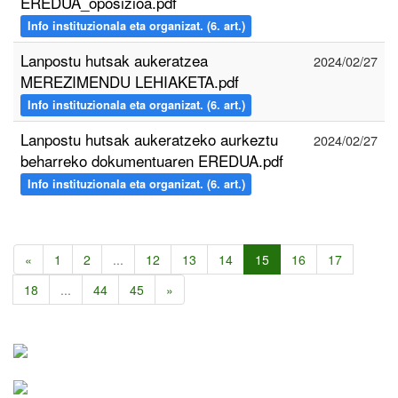
EREDUA_oposizioa.pdf
Info instituzionala eta organizat. (6. art.)
Lanpostu hutsak aukeratzea
2024/02/27
MEREZIMENDU LEHIAKETA.pdf
Info instituzionala eta organizat. (6. art.)
Lanpostu hutsak aukeratzeko aurkeztu
2024/02/27
beharreko dokumentuaren EREDUA.pdf
Info instituzionala eta organizat. (6. art.)
«
1
2
...
12
13
14
15
16
17
18
...
44
45
»