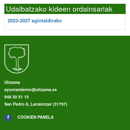
Udalbatzako kideen ordainsariak
2023-2027 agintaldirako
Ultzama
ayuntamiento@ultzama.es
948 30 51 15
San Pedro 8, Larraintzar (31797)
COOKIEN PANELA