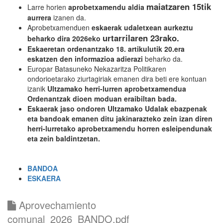
maiatzaren 15tik
Larre horien
aprobetxamendu aldia
aurrera
izanen da.
Aprobetxamenduen
eskaerak udaletxean aurkeztu
urtarrilaren 23rako.
beharko dira 2026eko
Eskaeretan ordenantzako 18. artikulutik 20.era
eskatzen den informazioa adierazi
beharko da.
Europar Batasuneko Nekazaritza Politikaren
ondorioetarako ziurtagiriak emanen dira beti ere kontuan
izanik
Ultzamako herri-lurren aprobetxamendua
Ordenantzak dioen moduan eraibiltan bada.
Eskaerak jaso ondoren Ultzamako Udalak ebazpenak
eta bandoak emanen ditu jakinarazteko zein izan diren
herri-lurretako aprobetxamendu horren esleipendunak
eta zein baldintzetan.
BANDOA
ESKAERA
Aprovechamiento
comunal_2026_BANDO.pdf