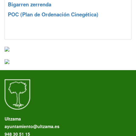
Bigarren zerrenda
POC
(Plan de Ordenación Cinegética)
Ultzama
ayuntamiento@ultzama.es
948 30 51 15