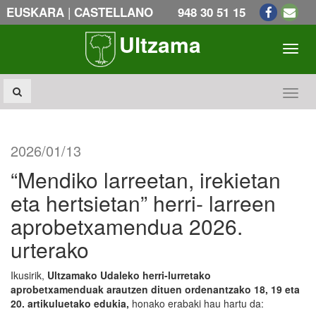
|
EUSKARA
CASTELLANO
948 30 51 15
Ultzama
Toogl
Toogl
2026/01/13
“Mendiko larreetan, irekietan
eta hertsietan” herri- larreen
aprobetxamendua 2026.
urterako
Ikusirik,
Ultzamako Udaleko herri-lurretako
aprobetxamenduak arautzen dituen ordenantzako 18, 19 eta
20. artikuluetako edukia,
honako erabaki hau hartu da: