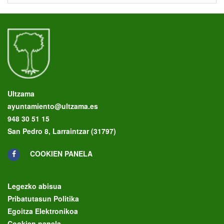
Ultzama
ayuntamiento@ultzama.es
948 30 51 15
San Pedro 8, Larraintzar (31797)
COOKIEN PANELA
Legezko abisua
Pribatutasun Politika
Egoitza Elektronikoa
Cookien panela