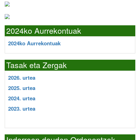
2024ko Aurrekontuak
2024ko Aurrekontuak
Tasak eta Zergak
2026. urtea
2025. urtea
2024. urtea
2023. urtea
Indarrean dauden Ordenantzak