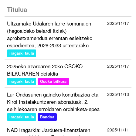
Titulua
Ultzamako Udalaren larre komunalen
2025/11/17
(hegoaldeko belardi itxiak)
aprobetxamendua errentan esleitzeko
espedientea, 2026-2033 urteetarako
iragarki taula
2025eko azaroaren 20ko OSOKO
2025/11/17
BILKURAREN deialdia
iragarki taula
Osoko bilkura
Lur-Ondasunen gaineko kontribuzioa eta
2025/11/13
Kirol Instalakuntzaren abonatuak. 2.
seihilekoaren erroldaren ordainketa-epea
iragarki taula
Bandoa
NAO Iragarkia: Jarduera-lizentziaren
2025/11/11