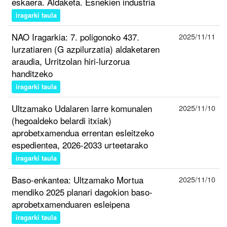
eskaera. Aldaketa. Esnekien industria
iragarki taula
NAO Iragarkia: 7. poligonoko 437.
2025/11/11
lurzatiaren (G azpilurzatia) aldaketaren
araudia, Urritzolan hiri-lurzorua
handitzeko
iragarki taula
Ultzamako Udalaren larre komunalen
2025/11/10
(hegoaldeko belardi itxiak)
aprobetxamendua errentan esleitzeko
espedientea, 2026-2033 urteetarako
iragarki taula
Baso-enkantea: Ultzamako Mortua
2025/11/10
mendiko 2025 planari dagokion baso-
aprobetxamenduaren esleipena
iragarki taula