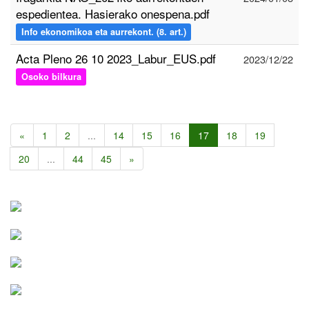
espedientea. Hasierako onespena.pdf
Info ekonomikoa eta aurrekont. (8. art.)
Acta Pleno 26 10 2023_Labur_EUS.pdf
2023/12/22
Osoko bilkura
«
1
2
...
14
15
16
17
18
19
20
...
44
45
»