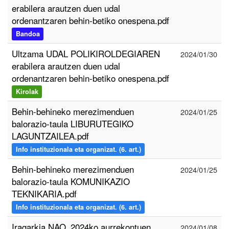
erabilera arautzen duen udal
ordenantzaren behin-betiko onespena.pdf
Bandoa
Ultzama UDAL POLIKIROLDEGIAREN
2024/01/30
erabilera arautzen duen udal
ordenantzaren behin-betiko onespena.pdf
Kirolak
Behin-behineko merezimenduen
2024/01/25
balorazio-taula LIBURUTEGIKO
LAGUNTZAILEA.pdf
Info instituzionala eta organizat. (6. art.)
Behin-behineko merezimenduen
2024/01/25
balorazio-taula KOMUNIKAZIO
TEKNIKARIA.pdf
Info instituzionala eta organizat. (6. art.)
Iragarkia NAO_2024ko aurrekontuen
2024/01/08