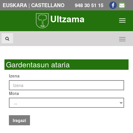
|
EUSKARA
CASTELLANO
948 30 51 15
Ultzama
Toogl
Toogl
Gardentasun ataria
Izena
Mota
Iragazi