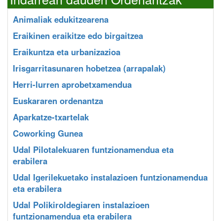
Animaliak edukitzearena
Eraikinen eraikitze edo birgaitzea
Eraikuntza eta urbanizazioa
Irisgarritasunaren hobetzea (arrapalak)
Herri-lurren aprobetxamendua
Euskararen ordenantza
Aparkatze-txartelak
Coworking Gunea
Udal Pilotalekuaren funtzionamendua eta
erabilera
Udal Igerilekuetako instalazioen funtzionamendua
eta erabilera
Udal Polikiroldegiaren instalazioen
funtzionamendua eta erabilera