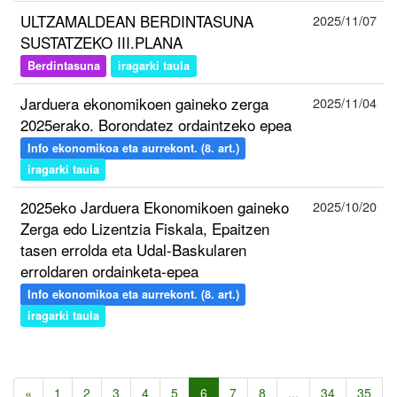
ULTZAMALDEAN BERDINTASUNA
2025/11/07
SUSTATZEKO III.PLANA
Berdintasuna
iragarki taula
Jarduera ekonomikoen gaineko zerga
2025/11/04
2025erako. Borondatez ordaintzeko epea
Info ekonomikoa eta aurrekont. (8. art.)
iragarki taula
2025eko Jarduera Ekonomikoen gaineko
2025/10/20
Zerga edo Lizentzia Fiskala, Epaitzen
tasen errolda eta Udal-Baskularen
erroldaren ordainketa-epea
Info ekonomikoa eta aurrekont. (8. art.)
iragarki taula
«
1
2
3
4
5
6
7
8
...
34
35