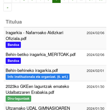
»
Titulua
Iragarkia - Nafarroako Aldizkari
2024/02/06
Ofiziala.pdf
Bandoa
Behin-betiko iragarkia_MERITOAK.pdf
2024/02/06
Bandoa
Behin-behineko iragarkia.pdf
2024/02/01
Info instituzionala eta organizat. (6. art.)
2023ko GKEen laguntzak emateko
2024/01/30
Udalbatzaren Erabakia.pdf
Diru-laguntzak
Ultzamako UDAL GIMNASIOAREN
2024/01/30