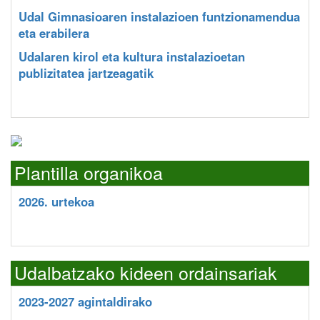
Udal Gimnasioaren instalazioen funtzionamendua
eta erabilera
Udalaren kirol eta kultura instalazioetan
publizitatea jartzeagatik
Plantilla organikoa
2026. urtekoa
Udalbatzako kideen ordainsariak
2023-2027 agintaldirako