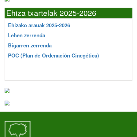
Ehiza txartelak 2025-2026
Ehizako arauak 2025-2026
Lehen zerrenda
Bigarren zerrenda
POC
(Plan de Ordenación Cinegética)