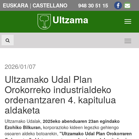
|
EUSKARA
CASTELLANO
948 30 51 15
Ultzama
Toogl
Toogl
2026/01/07
Ultzamako Udal Plan
Orokorreko industrialdeko
ordenantzaren 4. kapitulua
aldaketa
Ultzamako Udalak,
2025eko abenduaren 23an egindako
Ezohiko Bilkuran,
korporazioko kideen legezko gehiengo
osoaren aldeko botoarekin,
"Ultzamako Udal Plan Orokorraren