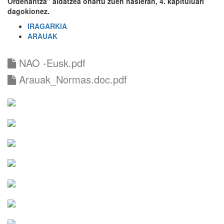
Ordenantza" aldatzea onartu zuen hasieran, 4. kapituluari
dagokionez.
IRAGARKIA
ARAUAK
NAO -Eusk.pdf
Arauak_Normas.doc.pdf